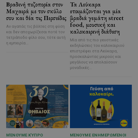
Βραδινή πεζοπορία στον
Τα Λεύκαρα
Μαχαιρά με τον σκύλο
ετοιμάζονται για μία
σου και θέα τις Περσείδες
βραδιά γεμάτη street
food, μουσική και
Αν αγαπάς τις βόλτες στη φύση
καλοκαιρινή διάθεση
και δεν αποχωρίζεσαι ποτέ τον
τετράποδο φίλο σου, τότε αυτή
Μία από τις πιο γευστικές
η εμπειρία...
εκδηλώσεις του καλοκαιριού
επιστρέφει στα Λεύκαρα,
προσκαλώντας μικρούς και
μεγάλους να απολαύσουν
μοναδικές...
ΜΈΝΟΥΜΕ ΚΎΠΡΟ
ΜΈΝΟΥΜΕ ΕΝΗΜΕΡΩΜΈΝΟΙ