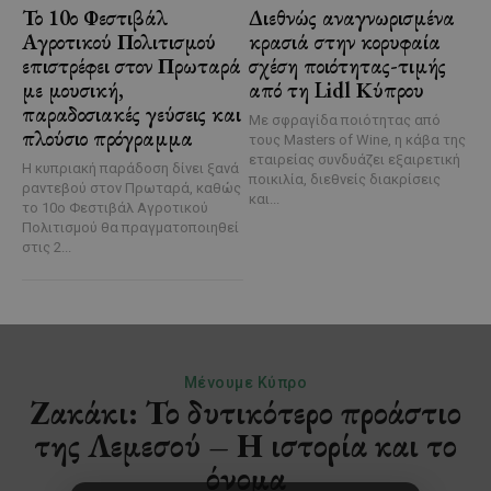
Το 10ο Φεστιβάλ
Διεθνώς αναγνωρισμένα
Αγροτικού Πολιτισμού
κρασιά στην κορυφαία
επιστρέφει στον Πρωταρά
σχέση ποιότητας-τιμής
με μουσική,
από τη Lidl Κύπρου
παραδοσιακές γεύσεις και
Με σφραγίδα ποιότητας από
πλούσιο πρόγραμμα
τους Masters of Wine, η κάβα της
εταιρείας συνδυάζει εξαιρετική
Η κυπριακή παράδοση δίνει ξανά
ποικιλία, διεθνείς διακρίσεις
ραντεβού στον Πρωταρά, καθώς
και...
το 10ο Φεστιβάλ Αγροτικού
Πολιτισμού θα πραγματοποιηθεί
στις 2...