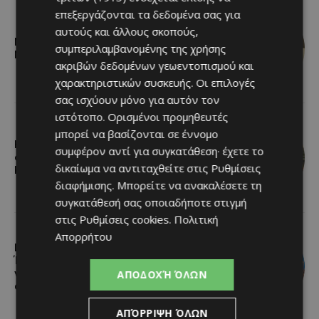
επεξεργάζονται τα δεδομένα σας για
αυτούς και άλλους σκοπούς,
Νέος Γενικός Διευθυντής του Hilton
συμπεριλαμβανομένης της χρήσης
Nicosia ο Ilio Rodoni
ακριβών δεδομένων γεωεντοπισμού και
χαρακτηριστικών συσκευής. Οι επιλογές
σας ισχύουν μόνο για αυτόν τον
ιστότοπο. Ορισμένοι προμηθευτές
μπορεί να βασίζονται σε έννομο
Η Peugeot είναι ο επίσημος
συμφέρον αντί για συγκατάθεση· έχετε το
συνεργάτης του Φεστιβάλ
δικαίωμα να αντιταχθείτε στις
Ρυθμίσεις
Κινηματογράφου της Βενετίας
διαφήμισης
. Μπορείτε να ανακαλέσετε τη
συγκατάθεσή σας οποιαδήποτε στιγμή
στις
Ρυθμίσεις cookies
.
Πολιτική
Απορρήτου
Lidl Better Living Days #summer2026:
Ένα μοναδικό ταξίδι ευεξίας, γεμάτο
γεύση, ενέργεια και χαμόγελα σε
ΑΠΟΔΟΧΉ ΌΛΩΝ
όλη την Κύπρο
ΑΠΌΡΡΙΨΗ ΌΛΩΝ