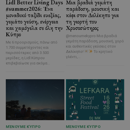
Lidl Better Living Days
Μια βραδιά γεμάτη
#summer2026: Ένα
παράδοση, μουσική και
μοναδικό ταξίδι ευεξίας,
κέφι στον Δελίκηπο για
γεμάτο γεύση, ενέργεια
τη γιορτή του
και χαμόγελα σε όλη την
Χρυσοσώτηρος
Κύπρο
@menoumekypro Μια βραδιά
γεμάτη παράδοση, μουσική, χορό
Με 6 προορισμούς, πάνω από
και αυθεντικές γεύσεις στον
1.700 συμμετέχοντες και
Δελίκηπο!
Το κρητικό
περισσότερες από 3.500
γλέντι,...
μερίδες, η Lidl Κύπρου
επιβεβαίωσε για ακόμα...
ΜΈΝΟΥΜΕ ΚΎΠΡΟ
ΜΈΝΟΥΜΕ ΚΎΠΡΟ