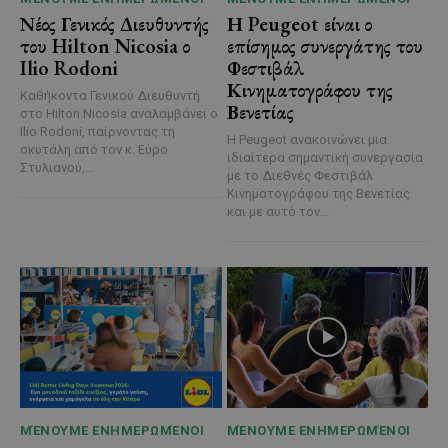
Νέος Γενικός Διευθυντής
Η Peugeot είναι ο
του Hilton Nicosia ο
επίσημος συνεργάτης του
Ilio Rodoni
Φεστιβάλ
Κινηματογράφου της
Καθήκοντα Γενικού Διευθυντή
Βενετίας
στο Hilton Nicosia αναλαμβάνει ο
Ilio Rodoni, παίρνοντας τη
Η Peugeot ανακοινώνει μια
σκυτάλη από τον κ. Εύρο
ιδιαίτερα σημαντική συνεργασία
Στυλιανού,...
με το Διεθνές Φεστιβάλ
Κινηματογράφου της Βενετίας
και με αυτό τον...
ΜΈΝΟΥΜΕ ΕΝΗΜΕΡΩΜΈΝΟΙ
ΜΈΝΟΥΜΕ ΕΝΗΜΕΡΩΜΈΝΟΙ