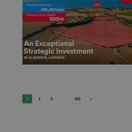
1
2
3
...
203