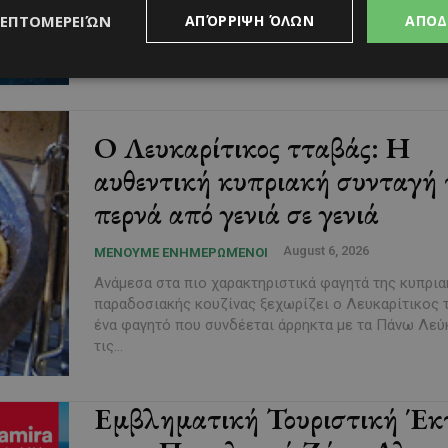
Κύπρου και διαχρονικά λειτουργεί ως βασικός πυλ
ΛΕΠΤΟΜΕΡΕΙΏΝ
ΑΠΌΡΡΙΨΗ ΌΛΩΝ
ΑΠΟΔ
ανάπτυξης της...
Ο Λευκαρίτικος τταβάς: Η
αυθεντική κυπριακή συνταγή 
περνά από γενιά σε γενιά
August 6, 2026
ΜΈΝΟΥΜΕ ΕΝΗΜΕΡΩΜΈΝΟΙ
Ανάμεσα στα πιο χαρακτηριστικά φαγητά της κυπρια
παραδοσιακής κουζίνας ξεχωρίζει ο Λευκαρίτικος 
ένα φαγητό που συνδέεται άρρηκτα με τα Πάνω Λεύ
τις...
Εμβληματική Τουριστική Έκ