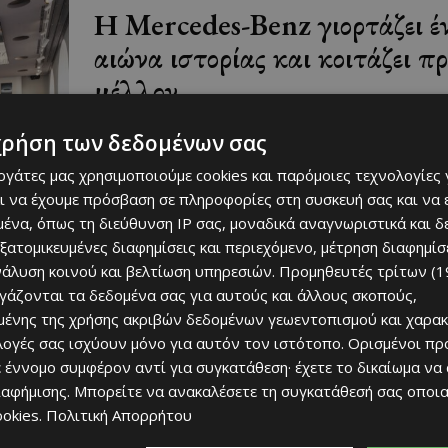
Η Mercedes-Benz γιορτάζει έ
αιώνα ιστορίας και κοιτάζει πρ
μέλλον
August 6, 2026
ΜΈΝΟΥΜΕ ΕΝΗΜΕΡΩΜΈΝΟΙ
χρήση των δεδομένων σας
Λίγες αυτοκινητοβιομηχανίες μπορούν να ισχυριστο
εργάτες μας χρησιμοποιούμε cookies και παρόμοιες τεχνολογίες 
όνομά τους έγινε συνώνυμο της ίδιας της ιστορίας 
ι να έχουμε πρόσβαση σε πληροφορίες στη συσκευή σας και να
αυτοκινήτου. Η Mercedes-Benz ανήκει σε αυτή τη μι
ένα, όπως τη διεύθυνση IP σας, μοναδικά αναγνωριστικά και 
εξατομικευμένες διαφημίσεις και περιεχόμενο, μέτρηση διαφημίσ
νάλυση κοινού και βελτίωση υπηρεσιών.
Προμηθευτές τρίτων (1
ργάζονται τα δεδομένα σας για αυτούς και άλλους σκοπούς,
ένης της χρήσης ακριβών δεδομένων γεωεντοπισμού και χαρακ
Ο τουρισμός ως εθνική υπόθεσ
ιλογές σας ισχύουν μόνο για αυτόν τον ιστότοπο. Ορισμένοι πρ
 έννομο συμφέρον αντί για συγκατάθεση· έχετε το δικαίωμα να
August 6, 2026
ΜΈΝΟΥΜΕ ΕΝΗΜΕΡΩΜΈΝΟΙ
ιαφήμισης
. Μπορείτε να ανακαλέσετε τη συγκατάθεσή σας οποι
Του Γιάννου Πανταζή* Είναι κοινή πεποίθηση ότι ο τουρισμός
ookies
.
Πολιτική Απορρήτου
αποτελεί μία από τις σημαντικότερες βιομηχανίες τ