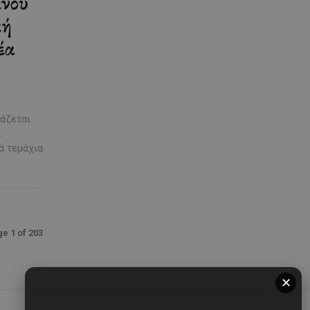
νού
κή
έα
ιάζεται
α
ά τεμάχια
e 1 of 203
✕