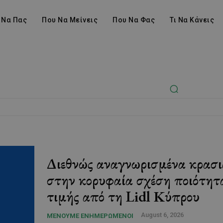
 Να Πας
Που Να Μείνεις
Που Να Φας
Τι Να Κάνεις
Διεθνώς αναγνωρισμένα κρασι
στην κορυφαία σχέση ποιότητ
τιμής από τη Lidl Κύπρου
August 6, 2026
ΜΈΝΟΥΜΕ ΕΝΗΜΕΡΩΜΈΝΟΙ