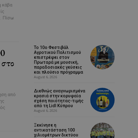
η κάβα
είς
ς. Πίσω
Το 10ο Φεστιβάλ
00
Αγροτικού Πολιτισμού
επιστρέφει στον
 στο
Πρωταρά με μουσική,
παραδοσιακές γεύσεις
και πλούσιο πρόγραμμα
August 6, 2026
Διεθνώς αναγνωρισμένα
ηση από
κρασιά στην κορυφαία
σχέση ποιότητας-τιμής
από τη Lidl Κύπρου
μός
August 6, 2026
Ξεκίνησε η
αντικατάσταση 100
χιλιομέτρων δικτύου