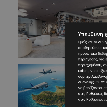
Υπεύθυνη 
Εμείς και οι συν
αποθηκεύουμε κα
προσωπικά δεδομ
περιήγησης, για 
περιεχομένου, α
επίσης να επεξε
συμπεριλαμβανομ
συσκευής. Οι επ
να βασίζονται σε
στις
Ρυθμίσεις δ
στις
Ρυθμίσεις c