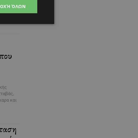
ώνας
ΟΧΉ ΌΛΩΝ
που
κής
τταβάς,
καρα και
ταση