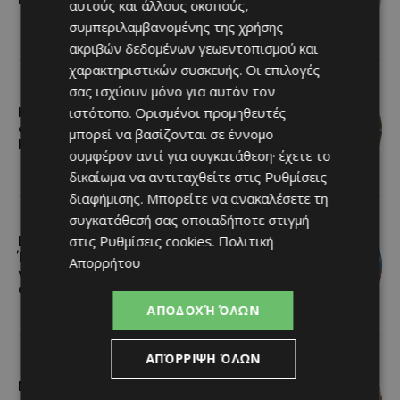
αυτούς και άλλους σκοπούς,
συμπεριλαμβανομένης της χρήσης
ακριβών δεδομένων γεωεντοπισμού και
χαρακτηριστικών συσκευής. Οι επιλογές
σας ισχύουν μόνο για αυτόν τον
ιστότοπο. Ορισμένοι προμηθευτές
Η Peugeot είναι ο επίσημος
συνεργάτης του Φεστιβάλ
μπορεί να βασίζονται σε έννομο
Κινηματογράφου της Βενετίας
συμφέρον αντί για συγκατάθεση· έχετε το
δικαίωμα να αντιταχθείτε στις
Ρυθμίσεις
διαφήμισης
. Μπορείτε να ανακαλέσετε τη
συγκατάθεσή σας οποιαδήποτε στιγμή
στις
Ρυθμίσεις cookies
.
Πολιτική
Lidl Better Living Days #summer2026:
Ένα μοναδικό ταξίδι ευεξίας, γεμάτο
Απορρήτου
γεύση, ενέργεια και χαμόγελα σε
όλη την Κύπρο
ΑΠΟΔΟΧΉ ΌΛΩΝ
ΑΠΌΡΡΙΨΗ ΌΛΩΝ
Μια βραδιά γεμάτη παράδοση,