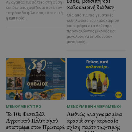
food, μουσική και
Αν αγαπάς τις βόλτες στη φύση
καλοκαιρινή διάθεση
και δεν αποχωρίζεσαι ποτέ τον
τετράποδο φίλο σου, τότε αυτή
Μία από τις πιο γευστικές
η εμπειρία...
εκδηλώσεις του καλοκαιριού
επιστρέφει στα Λεύκαρα,
προσκαλώντας μικρούς και
μεγάλους να απολαύσουν
μοναδικές...
ΜΈΝΟΥΜΕ ΚΎΠΡΟ
ΜΈΝΟΥΜΕ ΕΝΗΜΕΡΩΜΈΝΟΙ
Το 10ο Φεστιβάλ
Διεθνώς αναγνωρισμένα
Αγροτικού Πολιτισμού
κρασιά στην κορυφαία
επιστρέφει στον Πρωταρά
σχέση ποιότητας-τιμής