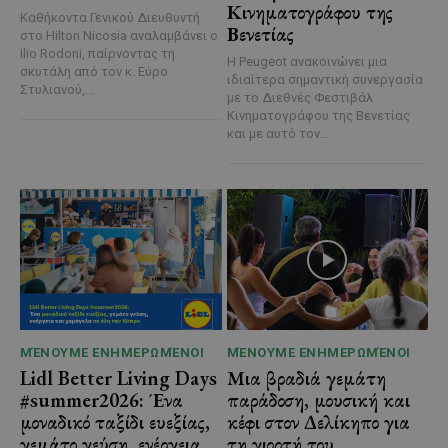
Κινηματογράφου της
Καθήκοντα Γενικού Διευθυντή
Βενετίας
στο Hilton Nicosia αναλαμβάνει ο
Ilio Rodoni, παίρνοντας τη
Η Peugeot ανακοινώνει μια
σκυτάλη από τον κ. Εύρο
ιδιαίτερα σημαντική συνεργασία
Στυλιανού,...
με το Διεθνές Φεστιβάλ
Κινηματογράφου της Βενετίας
και με αυτό τον...
ΜΈΝΟΥΜΕ ΕΝΗΜΕΡΩΜΈΝΟΙ
ΜΈΝΟΥΜΕ ΕΝΗΜΕΡΩΜΈΝΟΙ
Lidl Better Living Days
Μια βραδιά γεμάτη
#summer2026: Ένα
παράδοση, μουσική και
μοναδικό ταξίδι ευεξίας,
κέφι στον Δελίκηπο για
γεμάτο γεύση, ενέργεια
τη γιορτή του