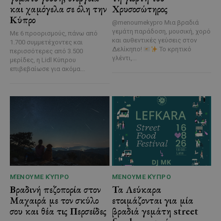
και χαμόγελα σε όλη την
Χρυσοσώτηρος
Κύπρο
@menoumekypro Μια βραδιά
γεμάτη παράδοση, μουσική, χορό
Με 6 προορισμούς, πάνω από
και αυθεντικές γεύσεις στον
1.700 συμμετέχοντες και
Δελίκηπο!
Το κρητικό
περισσότερες από 3.500
γλέντι,...
μερίδες, η Lidl Κύπρου
επιβεβαίωσε για ακόμα...
ΜΈΝΟΥΜΕ ΚΎΠΡΟ
ΜΈΝΟΥΜΕ ΚΎΠΡΟ
Βραδινή πεζοπορία στον
Τα Λεύκαρα
Μαχαιρά με τον σκύλο
ετοιμάζονται για μία
σου και θέα τις Περσείδες
βραδιά γεμάτη street