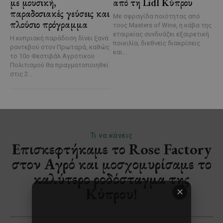
με μουσική,
από τη Lidl Κύπρου
παραδοσιακές γεύσεις και
Με σφραγίδα ποιότητας από
πλούσιο πρόγραμμα
τους Masters of Wine, η κάβα της
εταιρείας συνδυάζει εξαιρετική
Η κυπριακή παράδοση δίνει ξανά
ποικιλία, διεθνείς διακρίσεις
ραντεβού στον Πρωταρά, καθώς
και...
το 10ο Φεστιβάλ Αγροτικού
Πολιτισμού θα πραγματοποιηθεί
στις 2...
✕