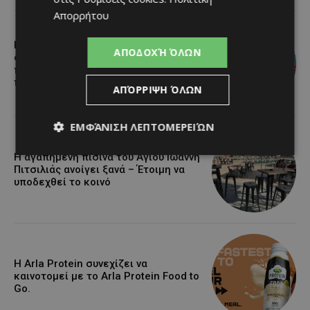
Απορρήτου
Καλοκαίρι στη Λεμεσό: Θαλάσσια
ΑΠΟΔΟΧΉ ΌΛΩΝ
σπορ για όσους θέλουν κάτι
περισσότερο από μια μέρα στην
παραλία
ΑΠΌΡΡΙΨΗ ΌΛΩΝ
ΕΜΦΆΝΙΣΗ ΛΕΠΤΟΜΕΡΕΙΏΝ
Η αγαπημένη πισίνα του Αγίου Ιωάννη
Πιτσιλιάς ανοίγει ξανά – Έτοιμη να
υποδεχθεί το κοινό
Η Arla Protein συνεχίζει να
καινοτομεί με το Arla Protein Food to
Go.