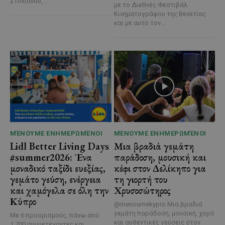
Στυλιανού,...
με το Διεθνές Φεστιβάλ
Κινηματογράφου της Βενετίας
και με αυτό τον...
ΜΈΝΟΥΜΕ ΕΝΗΜΕΡΩΜΈΝΟΙ
ΜΈΝΟΥΜΕ ΕΝΗΜΕΡΩΜΈΝΟΙ
Lidl Better Living Days
Μια βραδιά γεμάτη
#summer2026: Ένα
παράδοση, μουσική και
μοναδικό ταξίδι ευεξίας,
κέφι στον Δελίκηπο για
γεμάτο γεύση, ενέργεια
τη γιορτή του
και χαμόγελα σε όλη την
Χρυσοσώτηρος
Κύπρο
@menoumekypro Μια βραδιά
γεμάτη παράδοση, μουσική, χορό
Με 6 προορισμούς, πάνω από
και αυθεντικές γεύσεις στον
1.700 συμμετέχοντες και