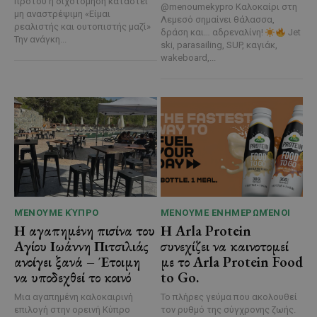
προτού η διχοτόμηση καταστεί
@menoumekypro Καλοκαίρι στη
μη αναστρέψιμη «Είμαι
Λεμεσό σημαίνει θάλασσα,
ρεαλιστής και ουτοπιστής μαζί»
δράση και… αδρεναλίνη!
Jet
Την ανάγκη...
ski, parasailing, SUP, καγιάκ,
wakeboard,...
ΜΈΝΟΥΜΕ ΚΎΠΡΟ
ΜΈΝΟΥΜΕ ΕΝΗΜΕΡΩΜΈΝΟΙ
Η αγαπημένη πισίνα του
Η Arla Protein
Αγίου Ιωάννη Πιτσιλιάς
συνεχίζει να καινοτομεί
ανοίγει ξανά – Έτοιμη
με το Arla Protein Food
να υποδεχθεί το κοινό
to Go.
Μια αγαπημένη καλοκαιρινή
Το πλήρες γεύμα που ακολουθεί
επιλογή στην ορεινή Κύπρο
τον ρυθμό της σύγχρονης ζωής.