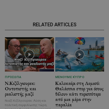
RELATED ARTICLES
ΠΡΌΣΩΠΑ
ΜΈΝΟΥΜΕ ΚΎΠΡΟ
Ν.Κιζίλγιουρεκ:
Καλοκαίρι στη Λεμεσό:
Ουτοπιστής και
Θαλάσσια σπορ για όσους
ρεαλιστής μαζί
θέλουν κάτι περισσότερο
από μια μέρα στην
Νιαζί Κιζίλγιουρεκ: Λύση και
παραλία
πολιτική συμφιλίωσης τώρα,