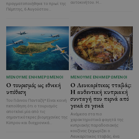
αυτοκινήτου. Η...
πραγματοποιήθηκε το πρωί της
Πέμπτης, 6 Αυγούστου...
ΜΈΝΟΥΜΕ ΕΝΗΜΕΡΩΜΈΝΟΙ
ΜΈΝΟΥΜΕ ΕΝΗΜΕΡΩΜΈΝΟΙ
Ο τουρισμός ως εθνική
Ο Λευκαρίτικος τταβάς:
υπόθεση
Η αυθεντική κυπριακή
συνταγή που περνά από
Του Γιάννου Πανταζή* Είναι κοινή
γενιά σε γενιά
πεποίθηση ότι ο τουρισμός
αποτελεί μία από τις
Ανάμεσα στα πιο
σημαντικότερες βιομηχανίες της
χαρακτηριστικά φαγητά της
Κύπρου και διαχρονικά...
κυπριακής παραδοσιακής
κουζίνας ξεχωρίζει ο
Λευκαρίτικος τταβάς, ένα