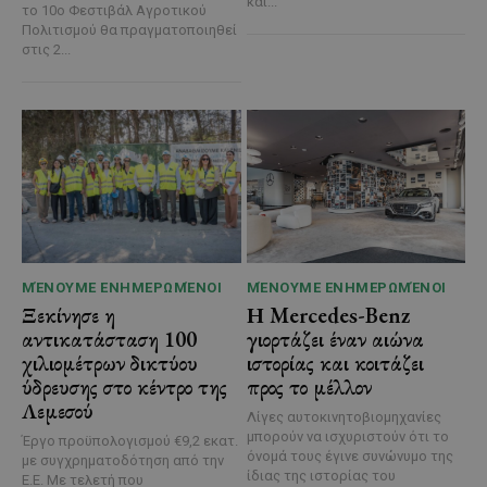
και...
το 10ο Φεστιβάλ Αγροτικού
Πολιτισμού θα πραγματοποιηθεί
στις 2...
ΜΈΝΟΥΜΕ ΕΝΗΜΕΡΩΜΈΝΟΙ
ΜΈΝΟΥΜΕ ΕΝΗΜΕΡΩΜΈΝΟΙ
Ξεκίνησε η
Η Mercedes-Benz
αντικατάσταση 100
γιορτάζει έναν αιώνα
χιλιομέτρων δικτύου
ιστορίας και κοιτάζει
ύδρευσης στο κέντρο της
προς το μέλλον
Λεμεσού
Λίγες αυτοκινητοβιομηχανίες
μπορούν να ισχυριστούν ότι το
Έργο προϋπολογισμού €9,2 εκατ.
όνομά τους έγινε συνώνυμο της
με συγχρηματοδότηση από την
ίδιας της ιστορίας του
Ε.Ε. Με τελετή που