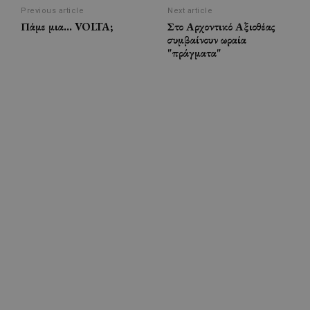
Previous article
Next article
Πάμε μια… VOLTA;
Στο Αρχοντικό Αξιοθέας
συμβαίνουν ωραία
"πράγματα"