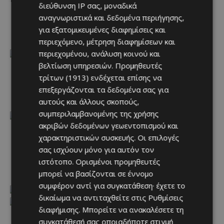
διεύθυνση IP σας, μοναδικά
στην
Πλατανιστάσα
, τον
Τίμιο Σταυρό του
αναγνωριστικά και δεδομένα περιήγησης,
Αγιασμάτι
(ο ναός, 15ου αιώνα, διατηρεί τις πλέον
για εξατομικευμένες διαφημίσεις και
ολοκληρωμένες σειρές τοιχογραφιών στην Kύπρο)
περιεχόμενο, μέτρηση διαφημίσεων και
περιεχομένου, ανάλυση κοινού και
βελτίωση υπηρεσιών.
Προμηθευτές
τρίτων (1913)
ενδέχεται επίσης να
στο
Πελένδρι
, τον
Τίμιο Σταυρό
(η ίδρυση του ναού
επεξεργάζονται τα δεδομένα σας για
ανάγεται στο 12ο ή τις αρχές του 14ου αιώνα)
αυτούς και άλλους σκοπούς,
συμπεριλαμβανομένης της χρήσης
ακριβών δεδομένων γεωεντοπισμού και
χαρακτηριστικών συσκευής. Οι επιλογές
στο
Παλαιχώρι
, τη
Μεταμόρφωση του
σας ισχύουν μόνο για αυτόν τον
Σωτήρος
(μεταβυζαντινός ναός των αρχών του 16ου
ιστότοπο. Ορισμένοι προμηθευτές
αιώνα)
μπορεί να βασίζονται σε έννομο
συμφέρον αντί για συγκατάθεση· έχετε το
δικαίωμα να αντιταχθείτε στις
Ρυθμίσεις
διαφήμισης
. Μπορείτε να ανακαλέσετε τη
συγκατάθεσή σας οποιαδήποτε στιγμή