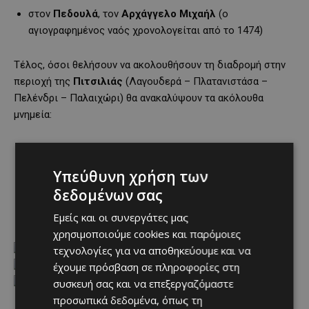
στον
Πεδουλά
, τον
Αρχάγγελο Μιχαήλ
(ο
αγιογραφημένος ναός χρονολογείται από το 1474)
Τέλος, όσοι θελήσουν να ακολουθήσουν τη διαδρομή στην
περιοχή της
Πιτσιλιάς
(Λαγουδερά – Πλατανιστάσα –
Πελένδρι – Παλαιχώρι) θα ανακαλύψουν τα ακόλουθα
μνημεία:
στα
Λαγουδερά
, την
Παναγία του Άρακα
(ο ναός, 12ου
αιώνα, φέρει τοιχογραφίες που έχουν φιλοτεχνηθεί
Υπεύθυνη χρήση των
σύμφωνα με την τεχνοτροπία της ύστερης εποχής των
δεδομένων σας
Kομνηνών και διακρίνονται από τα αντίστοιχα έργα της
Eλλάδας, των Bαλκανίων και της Pωσίας)
Εμείς και οι συνεργάτες μας
χρησιμοποιούμε cookies και παρόμοιες
τεχνολογίες για να αποθηκεύουμε και να
έχουμε πρόσβαση σε πληροφορίες στη
συσκευή σας και να επεξεργαζόμαστε
προσωπικά δεδομένα, όπως τη