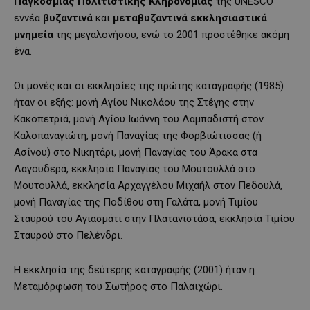
Παγκόσμιας Πολιτιστικής Κληρονομιάς
της UNESCO
εννέα
βυζαντινά
και
μεταβυζαντινά εκκλησιαστικά
μνημεία
της μεγαλονήσου, ενώ το 2001 προστέθηκε ακόμη
ένα.
Οι μονές και οι εκκλησίες της πρώτης καταγραφής (1985)
ήταν οι εξής: μονή Αγίου Νικολάου της Στέγης στην
Κακοπετριά, μονή Αγίου Ιωάννη του Λαμπαδιστή στον
Καλοπαναγιώτη, μονή Παναγίας της Φορβιώτισσας (ή
Ασίνου) στο Νικητάρι, μονή Παναγίας του Άρακα στα
Λαγουδερά, εκκλησία Παναγίας του Μουτουλλά στο
Μουτουλλά, εκκλησία Αρχαγγέλου Μιχαήλ στον Πεδουλά,
μονή Παναγίας της Ποδίθου στη Γαλάτα, μονή Τιμίου
Σταυρού του Αγιασμάτι στην Πλατανιστάσα, εκκλησία Τιμίου
Σταυρού στο Πελένδρι.
Η εκκλησία της δεύτερης καταγραφής (2001) ήταν η
Μεταμόρφωση του Σωτήρος στο Παλαιχώρι.