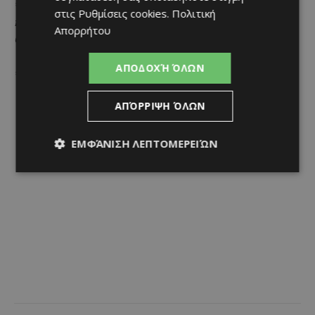
*Οι φωτογραφίες που περιλαμβάνονται στο παρόν άρθρο
στις
Ρυθμίσεις cookies
.
Πολιτική
προέρχονται στο σύνολό τους από τον Κυπριακό
Απορρήτου
Οργανισμό Τουρισμού.
ΑΠΟΔΟΧΉ ΌΛΩΝ
**Με στοιχεία από την εφημερίδα Το Βήμα
ΑΠΌΡΡΙΨΗ ΌΛΩΝ
ΕΜΦΆΝΙΣΗ ΛΕΠΤΟΜΕΡΕΙΏΝ