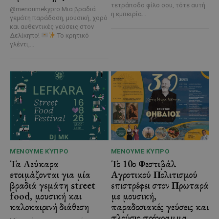
τετράποδο φίλο σου, τότε αυτή
@menoumekypro Μια βραδιά
η εμπειρία...
γεμάτη παράδοση, μουσική, χορό
και αυθεντικές γεύσεις στον
Δελίκηπο!
Το κρητικό
γλέντι,...
ΜΈΝΟΥΜΕ ΚΎΠΡΟ
ΜΈΝΟΥΜΕ ΚΎΠΡΟ
Τα Λεύκαρα
Το 10ο Φεστιβάλ
ετοιμάζονται για μία
Αγροτικού Πολιτισμού
βραδιά γεμάτη street
επιστρέφει στον Πρωταρά
food, μουσική και
με μουσική,
καλοκαιρινή διάθεση
παραδοσιακές γεύσεις και
πλούσιο πρόγραμμα