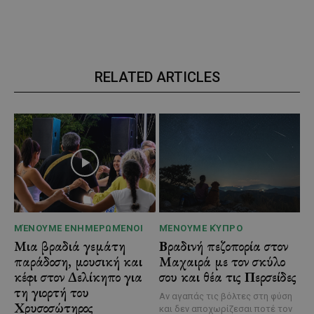
RELATED ARTICLES
ΜΈΝΟΥΜΕ ΕΝΗΜΕΡΩΜΈΝΟΙ
ΜΈΝΟΥΜΕ ΚΎΠΡΟ
Μια βραδιά γεμάτη
Βραδινή πεζοπορία στον
παράδοση, μουσική και
Μαχαιρά με τον σκύλο
κέφι στον Δελίκηπο για
σου και θέα τις Περσείδες
τη γιορτή του
Αν αγαπάς τις βόλτες στη φύση
Χρυσοσώτηρος
και δεν αποχωρίζεσαι ποτέ τον