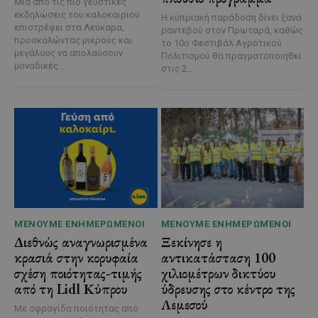
Μία από τις πιο γευστικές
εκδηλώσεις του καλοκαιριού
Η κυπριακή παράδοση δίνει ξανά
επιστρέφει στα Λεύκαρα,
ραντεβού στον Πρωταρά, καθώς
προσκαλώντας μικρούς και
το 10ο Φεστιβάλ Αγροτικού
μεγάλους να απολαύσουν
Πολιτισμού θα πραγματοποιηθεί
μοναδικές...
στις 2...
ΜΈΝΟΥΜΕ ΕΝΗΜΕΡΩΜΈΝΟΙ
ΜΈΝΟΥΜΕ ΕΝΗΜΕΡΩΜΈΝΟΙ
Διεθνώς αναγνωρισμένα
Ξεκίνησε η
κρασιά στην κορυφαία
αντικατάσταση 100
σχέση ποιότητας-τιμής
χιλιομέτρων δικτύου
από τη Lidl Κύπρου
ύδρευσης στο κέντρο της
Λεμεσού
Με σφραγίδα ποιότητας από