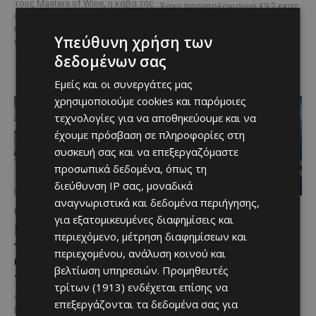
τους Masters of Wine, η κάβα της
Έργο προϋπολογισμού €9,2 εκατ.
εταιρείας συνδυάζει εξαιρετική
με συγχρηματοδότηση από την
ποικιλία, διεθνείς διακρίσεις
Ε.Ε. Με τελετή που
Υπεύθυνη χρήση των
και...
πραγματοποιήθηκε το πρωί της
Πέμπτης, 6 Αυγούστου...
δεδομένων σας
Εμείς και οι συνεργάτες μας
χρησιμοποιούμε cookies και παρόμοιες
τεχνολογίες για να αποθηκεύουμε και να
έχουμε πρόσβαση σε πληροφορίες στη
συσκευή σας και να επεξεργαζόμαστε
προσωπικά δεδομένα, όπως τη
διεύθυνση IP σας, μοναδικά
αναγνωριστικά και δεδομένα περιήγησης,
ΜΈΝΟΥΜΕ ΕΝΗΜΕΡΩΜΈΝΟΙ
ΜΈΝΟΥΜΕ ΕΝΗΜΕΡΩΜΈΝΟΙ
για εξατομικευμένες διαφημίσεις και
Η Mercedes-Benz
Ο τουρισμός ως εθνική
περιεχόμενο, μέτρηση διαφημίσεων και
γιορτάζει έναν αιώνα
υπόθεση
περιεχομένου, ανάλυση κοινού και
ιστορίας και κοιτάζει
Του Γιάννου Πανταζή* Είναι κοινή
βελτίωση υπηρεσιών.
Προμηθευτές
προς το μέλλον
πεποίθηση ότι ο τουρισμός
τρίτων (1913)
ενδέχεται επίσης να
αποτελεί μία από τις
Λίγες αυτοκινητοβιομηχανίες
σημαντικότερες βιομηχανίες της
επεξεργάζονται τα δεδομένα σας για
μπορούν να ισχυριστούν ότι το
Κύπρου και διαχρονικά...