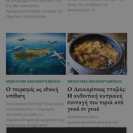
με συγχρηματοδότηση από την
ίδιας της ιστορίας του
Ε.Ε. Με τελετή που
αυτοκινήτου. Η...
πραγματοποιήθηκε το πρωί της
Πέμπτης, 6 Αυγούστου...
ΜΈΝΟΥΜΕ ΕΝΗΜΕΡΩΜΈΝΟΙ
ΜΈΝΟΥΜΕ ΕΝΗΜΕΡΩΜΈΝΟΙ
Ο τουρισμός ως εθνική
Ο Λευκαρίτικος τταβάς:
υπόθεση
Η αυθεντική κυπριακή
συνταγή που περνά από
Του Γιάννου Πανταζή* Είναι κοινή
γενιά σε γενιά
πεποίθηση ότι ο τουρισμός
αποτελεί μία από τις
Ανάμεσα στα πιο
σημαντικότερες βιομηχανίες της
χαρακτηριστικά φαγητά της
Κύπρου και διαχρονικά...
κυπριακής παραδοσιακής
κουζίνας ξεχωρίζει ο