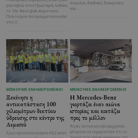
ποικιλία, διεθνείς διακρίσεις
ραντεβού στον Πρωταρά, καθώς
και...
το 10ο Φεστιβάλ Αγροτικού
Πολιτισμού θα πραγματοποιηθεί
στις 2...
ΜΈΝΟΥΜΕ ΕΝΗΜΕΡΩΜΈΝΟΙ
ΜΈΝΟΥΜΕ ΕΝΗΜΕΡΩΜΈΝΟΙ
Ξεκίνησε η
Η Mercedes-Benz
αντικατάσταση 100
γιορτάζει έναν αιώνα
χιλιομέτρων δικτύου
ιστορίας και κοιτάζει
ύδρευσης στο κέντρο της
προς το μέλλον
Λεμεσού
Λίγες αυτοκινητοβιομηχανίες
μπορούν να ισχυριστούν ότι το
Έργο προϋπολογισμού €9,2 εκατ.
όνομά τους έγινε συνώνυμο της