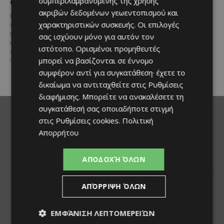
Θάλασσας
συμπεριλαμβανομένης της χρήσης
Σε μία από τις...
ακριβών δεδομένων γεωεντοπισμού και
Μια εξαιρετικά σπάνια
χαρακτηριστικών συσκευής. Οι επιλογές
επενδυτική ευκαιρία
παρουσιάζεται στην παραλιακή
σας ισχύουν μόνο για αυτόν τον
περιοχή του Αλαμινού, στην
ιστότοπο. Ορισμένοι προμηθευτές
επαρχία Λάρνακας. Πρόκειται
μπορεί να βασίζονται σε έννομο
για τρία συνεχόμενα...
συμφέρον αντί για συγκατάθεση· έχετε το
δικαίωμα να αντιταχθείτε στις
Ρυθμίσεις
διαφήμισης
. Μπορείτε να ανακαλέσετε τη
συγκατάθεσή σας οποιαδήποτε στιγμή
στις
Ρυθμίσεις cookies
.
Πολιτική
Απορρήτου
ΑΠΟΔΟΧΉ ΌΛΩΝ
ΑΠΌΡΡΙΨΗ ΌΛΩΝ
ΕΜΦΆΝΙΣΗ ΛΕΠΤΟΜΕΡΕΙΏΝ