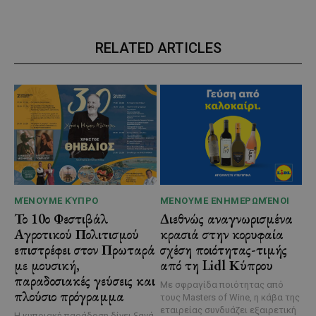
RELATED ARTICLES
ΜΈΝΟΥΜΕ ΚΎΠΡΟ
ΜΈΝΟΥΜΕ ΕΝΗΜΕΡΩΜΈΝΟΙ
Το 10ο Φεστιβάλ
Διεθνώς αναγνωρισμένα
Αγροτικού Πολιτισμού
κρασιά στην κορυφαία
επιστρέφει στον Πρωταρά
σχέση ποιότητας-τιμής
με μουσική,
από τη Lidl Κύπρου
παραδοσιακές γεύσεις και
Με σφραγίδα ποιότητας από
πλούσιο πρόγραμμα
τους Masters of Wine, η κάβα της
εταιρείας συνδυάζει εξαιρετική
Η κυπριακή παράδοση δίνει ξανά