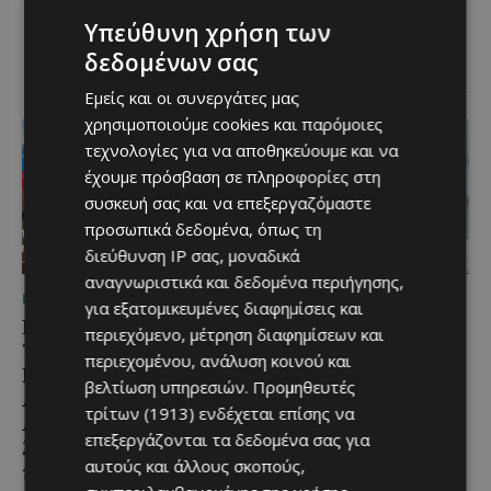
Λευκαρίτικος τταβάς, ένα
Υπεύθυνη χρήση των
φαγητό που συνδέεται
δεδομένων σας
άρρηκτα...
Εμείς και οι συνεργάτες μας
χρησιμοποιούμε cookies και παρόμοιες
τεχνολογίες για να αποθηκεύουμε και να
έχουμε πρόσβαση σε πληροφορίες στη
συσκευή σας και να επεξεργαζόμαστε
προσωπικά δεδομένα, όπως τη
διεύθυνση IP σας, μοναδικά
αναγνωριστικά και δεδομένα περιήγησης,
ΜΈΝΟΥΜΕ ΕΝΗΜΕΡΩΜΈΝΟΙ
ΜΈΝΟΥΜΕ ΕΝΗΜΕΡΩΜΈΝΟΙ
για εξατομικευμένες διαφημίσεις και
Εμβληματική
Επένδυση €31 εκατ. για
περιεχόμενο, μέτρηση διαφημίσεων και
Τουριστική Έκταση στην
εκσυγχρονισμό των
περιεχομένου, ανάλυση κοινού και
Παραλιακή Ζώνη
Υπηρεσιών Κοινωνικής
βελτίωση υπηρεσιών.
Προμηθευτές
Αλαμινού με
Ευημερίας
τρίτων (1913)
ενδέχεται επίσης να
Αδειοδοτημένη
Το έργο υλοποιείται στο πλαίσιο
επεξεργάζονται τα δεδομένα σας για
Ξενοδοχειακή Ανάπτυξη
του Προγράμματος Πολιτικής
αυτούς και άλλους σκοπούς,
και Πανοραμική Θέα της
Συνοχής «ΘΑΛΕΙΑ2021-2027», με
τη συγχρηματοδότησης της ΕΕ