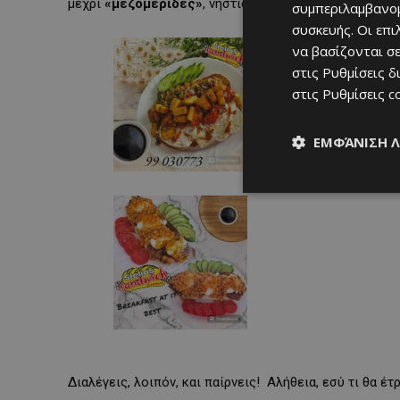
μέχρι
«μεζομερίδες»
, νηστίσιμα πιάτα και πολλά άλλα
συμπεριλαμβανομ
συσκευής. Οι επ
να βασίζονται σε
στις
Ρυθμίσεις δ
στις
Ρυθμίσεις c
ΕΜΦΆΝΙΣΗ 
Διαλέγεις, λοιπόν, και παίρνεις! Αλήθεια, εσύ τι θα έτ