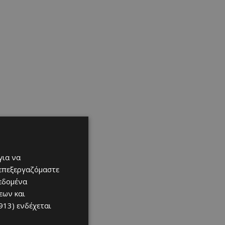
για να
 επεξεργαζόμαστε
δεδομένα
εων και
913)
ενδέχεται