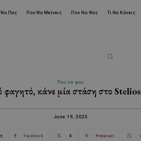
 Να Πας
Που Να Μείνεις
Που Να Φας
Τι Να Κάνεις
Που να φας
ό φαγητό, κάνε μία στάση στο Stelio
June 19, 2025
t:
Facebook
X
Pinterest