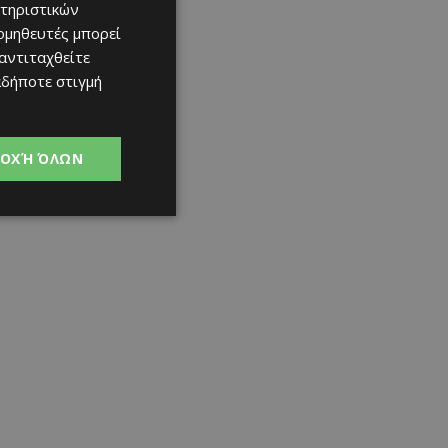
τηριστικών
ομηθευτές μπορεί
 αντιταχθείτε
αδήποτε στιγμή
ΟΧΉ ΌΛΩΝ