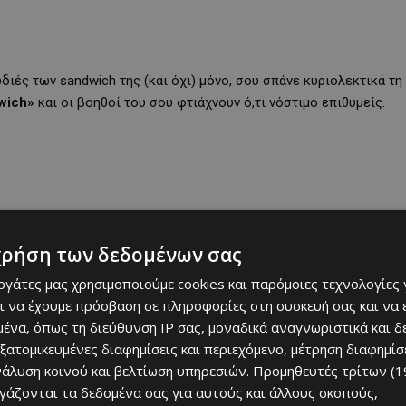
ωδιές των sandwich της (και όχι) μόνο, σου σπάνε κυριολεκτικά τη
wich»
και οι βοηθοί του σου φτιάχνουν ό,τι νόστιμο επιθυμείς.
χρήση των δεδομένων σας
εργάτες μας χρησιμοποιούμε cookies και παρόμοιες τεχνολογίες 
ι να έχουμε πρόσβαση σε πληροφορίες στη συσκευή σας και να
ένα, όπως τη διεύθυνση IP σας, μοναδικά αναγνωριστικά και 
εξατομικευμένες διαφημίσεις και περιεχόμενο, μέτρηση διαφημίσ
νάλυση κοινού και βελτίωση υπηρεσιών.
Προμηθευτές τρίτων (1
sandwich με διάφορους συνδυασμούς υλικών, μυρωδάτα σουβλάκια,
ργάζονται τα δεδομένα σας για αυτούς και άλλους σκοπούς,