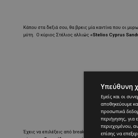
Κάπου στα δεξιά σου, θα βρεις μία καντίνα που οι μυρ
μύτη. Ο κύριος Στέλιος αλλιώς
«Stelios Cyprus Sand
Υπεύθυνη 
Εμείς και οι συν
αποθηκεύουμε κα
προσωπικά δεδομ
περιήγησης, για 
περιεχομένου, α
Έχεις να επιλέξεις από breakfast, σπιτικά burgers, 
επίσης να επεξε