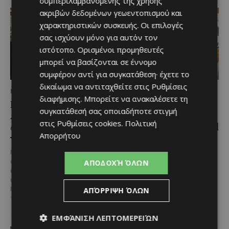
συμπεριλαμβανομένης της χρήσης
ακριβών δεδομένων γεωεντοπισμού και
χαρακτηριστικών συσκευής. Οι επιλογές
σας ισχύουν μόνο για αυτόν τον
ιστότοπο. Ορισμένοι προμηθευτές
μπορεί να βασίζονται σε έννομο
συμφέρον αντί για συγκατάθεση· έχετε το
δικαίωμα να αντιταχθείτε στις
Ρυθμίσεις
ΜΈΝΟΥΜΕ ΚΎΠΡΟ
ΜΈΝΟΥΜΕ ΕΝΗΜΕΡΩΜΈΝΟΙ
διαφήμισης
. Μπορείτε να ανακαλέσετε τη
Η αγαπημένη πισίνα του
Η Arla Protein
συγκατάθεσή σας οποιαδήποτε στιγμή
Αγίου Ιωάννη Πιτσιλιάς
συνεχίζει να καινοτομεί
στις
Ρυθμίσεις cookies
.
Πολιτική
ανοίγει ξανά – Έτοιμη
με το Arla Protein Food
Απορρήτου
να υποδεχθεί το κοινό
to Go.
Μια αγαπημένη καλοκαιρινή
Το πλήρες γεύμα που ακολουθεί
επιλογή στην ορεινή Κύπρο
τον ρυθμό της σύγχρονης ζωής.
ΑΠΟΔΟΧΉ ΌΛΩΝ
επιστρέφει ανανεωμένη. Η
Οι σύγχρονοι ρυθμοί της ζωής
υπαίθρια πισίνα στον Άγιο
αλλάζουν τον τρόπο που...
Ιωάννη Πιτσιλιάς ολοκλήρωσε
ΑΠΌΡΡΙΨΗ ΌΛΩΝ
τις...
ΕΜΦΆΝΙΣΗ ΛΕΠΤΟΜΕΡΕΙΏΝ