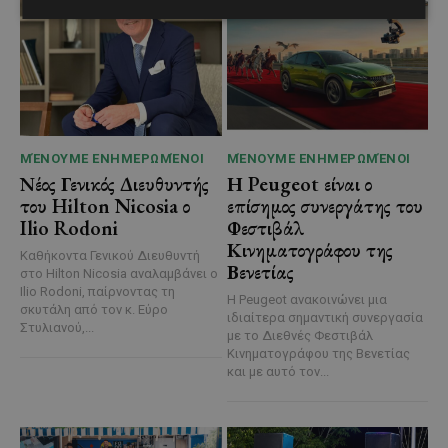
ΜΈΝΟΥΜΕ ΕΝΗΜΕΡΩΜΈΝΟΙ
ΜΈΝΟΥΜΕ ΕΝΗΜΕΡΩΜΈΝΟΙ
Νέος Γενικός Διευθυντής
Η Peugeot είναι ο
του Hilton Nicosia ο
επίσημος συνεργάτης του
Ilio Rodoni
Φεστιβάλ
Κινηματογράφου της
Καθήκοντα Γενικού Διευθυντή
Βενετίας
στο Hilton Nicosia αναλαμβάνει ο
Ilio Rodoni, παίρνοντας τη
Η Peugeot ανακοινώνει μια
σκυτάλη από τον κ. Εύρο
ιδιαίτερα σημαντική συνεργασία
Στυλιανού,...
με το Διεθνές Φεστιβάλ
Κινηματογράφου της Βενετίας
και με αυτό τον...