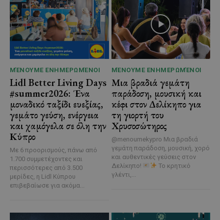
ΜΈΝΟΥΜΕ ΕΝΗΜΕΡΩΜΈΝΟΙ
ΜΈΝΟΥΜΕ ΕΝΗΜΕΡΩΜΈΝΟΙ
Lidl Better Living Days
Μια βραδιά γεμάτη
#summer2026: Ένα
παράδοση, μουσική και
μοναδικό ταξίδι ευεξίας,
κέφι στον Δελίκηπο για
γεμάτο γεύση, ενέργεια
τη γιορτή του
και χαμόγελα σε όλη την
Χρυσοσώτηρος
Κύπρο
@menoumekypro Μια βραδιά
γεμάτη παράδοση, μουσική, χορό
Με 6 προορισμούς, πάνω από
και αυθεντικές γεύσεις στον
1.700 συμμετέχοντες και
Δελίκηπο!
Το κρητικό
περισσότερες από 3.500
γλέντι,...
μερίδες, η Lidl Κύπρου
επιβεβαίωσε για ακόμα...