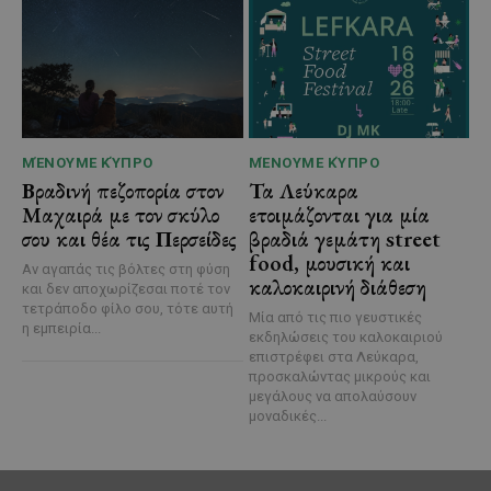
ΜΈΝΟΥΜΕ ΚΎΠΡΟ
ΜΈΝΟΥΜΕ ΚΎΠΡΟ
Βραδινή πεζοπορία στον
Τα Λεύκαρα
Μαχαιρά με τον σκύλο
ετοιμάζονται για μία
σου και θέα τις Περσείδες
βραδιά γεμάτη street
food, μουσική και
Αν αγαπάς τις βόλτες στη φύση
καλοκαιρινή διάθεση
και δεν αποχωρίζεσαι ποτέ τον
τετράποδο φίλο σου, τότε αυτή
Μία από τις πιο γευστικές
η εμπειρία...
εκδηλώσεις του καλοκαιριού
επιστρέφει στα Λεύκαρα,
προσκαλώντας μικρούς και
μεγάλους να απολαύσουν
μοναδικές...