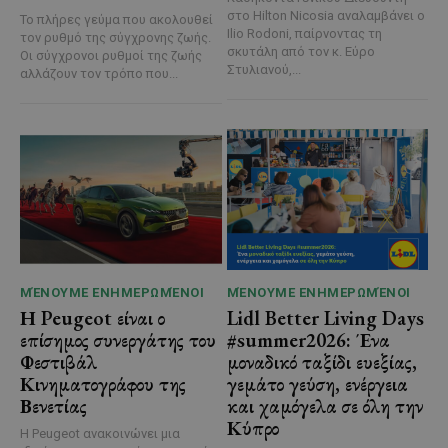
στο Hilton Nicosia αναλαμβάνει ο
Το πλήρες γεύμα που ακολουθεί
Ilio Rodoni, παίρνοντας τη
τον ρυθμό της σύγχρονης ζωής.
σκυτάλη από τον κ. Εύρο
Οι σύγχρονοι ρυθμοί της ζωής
Στυλιανού,...
αλλάζουν τον τρόπο που...
ΜΈΝΟΥΜΕ ΕΝΗΜΕΡΩΜΈΝΟΙ
ΜΈΝΟΥΜΕ ΕΝΗΜΕΡΩΜΈΝΟΙ
Η Peugeot είναι ο
Lidl Better Living Days
επίσημος συνεργάτης του
#summer2026: Ένα
Φεστιβάλ
μοναδικό ταξίδι ευεξίας,
Κινηματογράφου της
γεμάτο γεύση, ενέργεια
Βενετίας
και χαμόγελα σε όλη την
Κύπρο
Η Peugeot ανακοινώνει μια