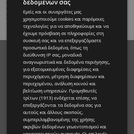
δεδομένων σας
η εμπειρία...
γεμάτη παράδοση, μουσική, χορό
και αυθεντικές γεύσεις στον
Εμείς και οι συνεργάτες μας
Δελίκηπο!
Το κρητικό
χρησιμοποιούμε cookies και παρόμοιες
γλέντι,...
τεχνολογίες για να αποθηκεύουμε και να
έχουμε πρόσβαση σε πληροφορίες στη
συσκευή σας και να επεξεργαζόμαστε
προσωπικά δεδομένα, όπως τη
διεύθυνση IP σας, μοναδικά
αναγνωριστικά και δεδομένα περιήγησης,
για εξατομικευμένες διαφημίσεις και
περιεχόμενο, μέτρηση διαφημίσεων και
περιεχομένου, ανάλυση κοινού και
βελτίωση υπηρεσιών.
Προμηθευτές
τρίτων (1913)
ενδέχεται επίσης να
επεξεργάζονται τα δεδομένα σας για
αυτούς και άλλους σκοπούς,
συμπεριλαμβανομένης της χρήσης
ακριβών δεδομένων γεωεντοπισμού και
χαρακτηριστικών συσκευής. Οι επιλογές