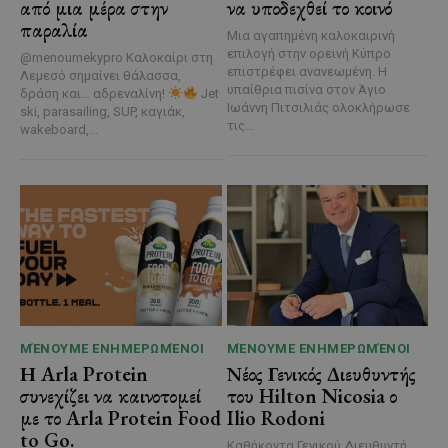
από μια μέρα στην
να υποδεχθεί το κοινό
παραλία
Μια αγαπημένη καλοκαιρινή
επιλογή στην ορεινή Κύπρο
@menoumekypro Καλοκαίρι στη
επιστρέφει ανανεωμένη. Η
Λεμεσό σημαίνει θάλασσα,
υπαίθρια πισίνα στον Άγιο
δράση και… αδρεναλίνη!
Jet
Ιωάννη Πιτσιλιάς ολοκλήρωσε
ski, parasailing, SUP, καγιάκ,
τις...
wakeboard,...
ΜΈΝΟΥΜΕ ΕΝΗΜΕΡΩΜΈΝΟΙ
ΜΈΝΟΥΜΕ ΕΝΗΜΕΡΩΜΈΝΟΙ
Η Arla Protein
Νέος Γενικός Διευθυντής
συνεχίζει να καινοτομεί
του Hilton Nicosia ο
με το Arla Protein Food
Ilio Rodoni
to Go.
Καθήκοντα Γενικού Διευθυντή