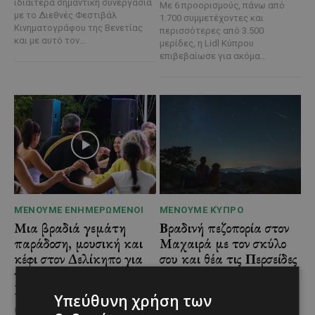
ιδιαίτερα σημαντική συνεργασία
Με 6 προορισμούς, πάνω από
με το Διεθνές Φεστιβάλ
1.700 συμμετέχοντες και
Κινηματογράφου της Βενετίας
περισσότερες από 3.500
και με αυτό τον...
μερίδες, η Lidl Κύπρου
επιβεβαίωσε για ακόμα...
ΜΈΝΟΥΜΕ ΕΝΗΜΕΡΩΜΈΝΟΙ
ΜΈΝΟΥΜΕ ΚΎΠΡΟ
Μια βραδιά γεμάτη
Βραδινή πεζοπορία στον
παράδοση, μουσική και
Μαχαιρά με τον σκύλο
κέφι στον Δελίκηπο για
σου και θέα τις Περσείδες
τη γιορτή του
Αν αγαπάς τις βόλτες στη φύση
Χρυσοσώτηρος
και δεν αποχωρίζεσαι ποτέ τον
Υπεύθυνη χρήση των
τετράποδο φίλο σου, τότε αυτή
@menoumekypro Μια βραδιά