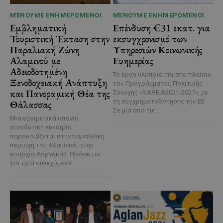
ΜΈΝΟΥΜΕ ΕΝΗΜΕΡΩΜΈΝΟΙ
ΜΈΝΟΥΜΕ ΕΝΗΜΕΡΩΜΈΝΟΙ
Εμβληματική
Επένδυση €31 εκατ. για
Τουριστική Έκταση στην
εκσυγχρονισμό των
Παραλιακή Ζώνη
Υπηρεσιών Κοινωνικής
Αλαμινού με
Ευημερίας
Αδειοδοτημένη
Το έργο υλοποιείται στο πλαίσιο
Ξενοδοχειακή Ανάπτυξη
του Προγράμματος Πολιτικής
και Πανοραμική Θέα της
Συνοχής «ΘΑΛΕΙΑ2021-2027», με
τη συγχρηματοδότησης της ΕΕ
Θάλασσας
Σε μία από τις...
Μια εξαιρετικά σπάνια
επενδυτική ευκαιρία
παρουσιάζεται στην παραλιακή
περιοχή του Αλαμινού, στην
επαρχία Λάρνακας. Πρόκειται
για τρία συνεχόμενα...