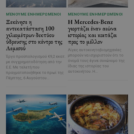
ΜΈΝΟΥΜΕ ΕΝΗΜΕΡΩΜΈΝΟΙ
ΜΈΝΟΥΜΕ ΕΝΗΜΕΡΩΜΈΝΟΙ
Ξεκίνησε η
Η Mercedes-Benz
αντικατάσταση 100
γιορτάζει έναν αιώνα
χιλιομέτρων δικτύου
ιστορίας και κοιτάζει
ύδρευσης στο κέντρο της
προς το μέλλον
Λεμεσού
Λίγες αυτοκινητοβιομηχανίες
μπορούν να ισχυριστούν ότι το
Έργο προϋπολογισμού €9,2 εκατ.
όνομά τους έγινε συνώνυμο της
με συγχρηματοδότηση από την
ίδιας της ιστορίας του
Ε.Ε. Με τελετή που
αυτοκινήτου. Η...
πραγματοποιήθηκε το πρωί της
Πέμπτης, 6 Αυγούστου...