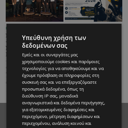
ΜΈΝΟΥΜΕ ΕΝΗΜΕΡΩΜΈΝΟΙ
ΜΈΝΟΥΜΕ ΕΝΗΜΕΡΩΜΈΝΟΙ
Νέα διεθνής διάκριση και
Υποβολή προτάσεων για
Υπεύθυνη χρήση των
παγκόσμιο ρεκόρ για το
το AglanJazz 2026 –
δεδομένων σας
Nissan Qashqai e-
Τελευταία ημέρα
POWER
αιτήσεων η 7η
Εμείς και οι συνεργάτες μας
Αυγούστου
χρησιμοποιούμε cookies και παρόμοιες
Το Nissan Qashqai e-POWER
αποδεικνύει στην πράξη την
τεχνολογίες για να αποθηκεύουμε και να
Οι επαγγελματίες μουσικοί και
αποδοτικότητα της τεχνολογίας
τα μουσικά σχήματα της Κύπρου
έχουμε πρόσβαση σε πληροφορίες στη
του κατακτώντας τίτλο στα
έχουν ακόμη λίγες ώρες στη
συσκευή σας και να επεξεργαζόμαστε
Guinness World Records....
διάθεσή τους για να...
προσωπικά δεδομένα, όπως τη
διεύθυνση IP σας, μοναδικά
αναγνωριστικά και δεδομένα περιήγησης,
για εξατομικευμένες διαφημίσεις και
περιεχόμενο, μέτρηση διαφημίσεων και
περιεχομένου, ανάλυση κοινού και