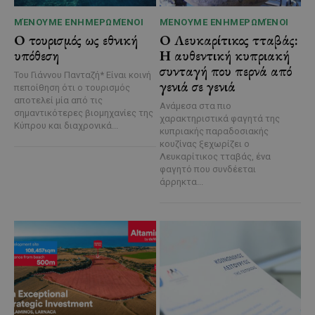
ΜΈΝΟΥΜΕ ΕΝΗΜΕΡΩΜΈΝΟΙ
ΜΈΝΟΥΜΕ ΕΝΗΜΕΡΩΜΈΝΟΙ
Ο τουρισμός ως εθνική
Ο Λευκαρίτικος τταβάς:
υπόθεση
Η αυθεντική κυπριακή
συνταγή που περνά από
Του Γιάννου Πανταζή* Είναι κοινή
γενιά σε γενιά
πεποίθηση ότι ο τουρισμός
αποτελεί μία από τις
Ανάμεσα στα πιο
σημαντικότερες βιομηχανίες της
χαρακτηριστικά φαγητά της
Κύπρου και διαχρονικά...
κυπριακής παραδοσιακής
κουζίνας ξεχωρίζει ο
Λευκαρίτικος τταβάς, ένα
φαγητό που συνδέεται
άρρηκτα...