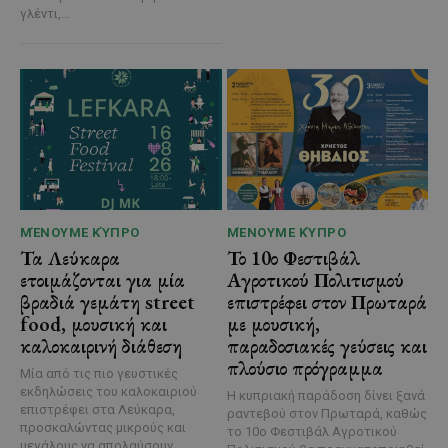
γλέντι,...
ΜΈΝΟΥΜΕ ΚΎΠΡΟ
ΜΈΝΟΥΜΕ ΚΎΠΡΟ
Τα Λεύκαρα
Το 10ο Φεστιβάλ
ετοιμάζονται για μία
Αγροτικού Πολιτισμού
βραδιά γεμάτη street
επιστρέφει στον Πρωταρά
food, μουσική και
με μουσική,
καλοκαιρινή διάθεση
παραδοσιακές γεύσεις και
πλούσιο πρόγραμμα
Μία από τις πιο γευστικές
εκδηλώσεις του καλοκαιριού
Η κυπριακή παράδοση δίνει ξανά
επιστρέφει στα Λεύκαρα,
ραντεβού στον Πρωταρά, καθώς
προσκαλώντας μικρούς και
το 10ο Φεστιβάλ Αγροτικού
μεγάλους να απολαύσουν