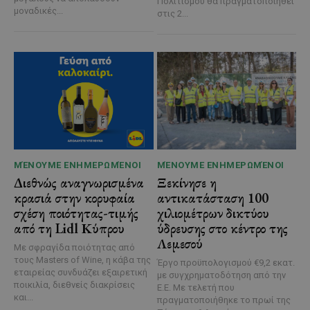
Πολιτισμού θα πραγματοποιηθεί
μοναδικές...
στις 2...
ΜΈΝΟΥΜΕ ΕΝΗΜΕΡΩΜΈΝΟΙ
ΜΈΝΟΥΜΕ ΕΝΗΜΕΡΩΜΈΝΟΙ
Διεθνώς αναγνωρισμένα
Ξεκίνησε η
κρασιά στην κορυφαία
αντικατάσταση 100
σχέση ποιότητας-τιμής
χιλιομέτρων δικτύου
από τη Lidl Κύπρου
ύδρευσης στο κέντρο της
Λεμεσού
Με σφραγίδα ποιότητας από
τους Masters of Wine, η κάβα της
Έργο προϋπολογισμού €9,2 εκατ.
εταιρείας συνδυάζει εξαιρετική
με συγχρηματοδότηση από την
ποικιλία, διεθνείς διακρίσεις
Ε.Ε. Με τελετή που
και...
πραγματοποιήθηκε το πρωί της