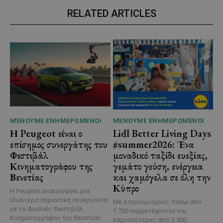
RELATED ARTICLES
ΜΈΝΟΥΜΕ ΕΝΗΜΕΡΩΜΈΝΟΙ
ΜΈΝΟΥΜΕ ΕΝΗΜΕΡΩΜΈΝΟΙ
Η Peugeot είναι ο
Lidl Better Living Days
επίσημος συνεργάτης του
#summer2026: Ένα
Φεστιβάλ
μοναδικό ταξίδι ευεξίας,
Κινηματογράφου της
γεμάτο γεύση, ενέργεια
Βενετίας
και χαμόγελα σε όλη την
Κύπρο
Η Peugeot ανακοινώνει μια
ιδιαίτερα σημαντική συνεργασία
Με 6 προορισμούς, πάνω από
με το Διεθνές Φεστιβάλ
1.700 συμμετέχοντες και
Κινηματογράφου της Βενετίας
περισσότερες από 3.500