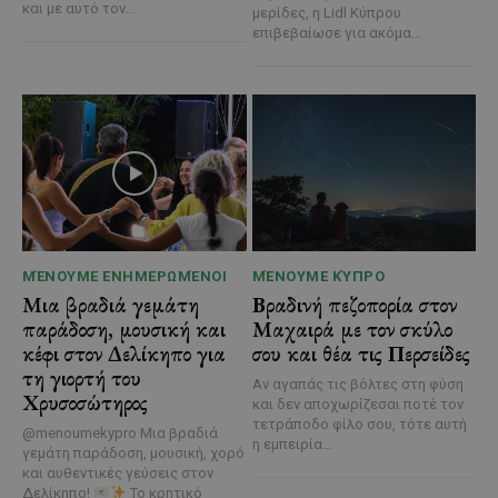
και με αυτό τον...
μερίδες, η Lidl Κύπρου
επιβεβαίωσε για ακόμα...
ΜΈΝΟΥΜΕ ΕΝΗΜΕΡΩΜΈΝΟΙ
ΜΈΝΟΥΜΕ ΚΎΠΡΟ
Μια βραδιά γεμάτη
Βραδινή πεζοπορία στον
παράδοση, μουσική και
Μαχαιρά με τον σκύλο
κέφι στον Δελίκηπο για
σου και θέα τις Περσείδες
τη γιορτή του
Αν αγαπάς τις βόλτες στη φύση
Χρυσοσώτηρος
και δεν αποχωρίζεσαι ποτέ τον
τετράποδο φίλο σου, τότε αυτή
@menoumekypro Μια βραδιά
η εμπειρία...
γεμάτη παράδοση, μουσική, χορό
και αυθεντικές γεύσεις στον
Δελίκηπο!
Το κρητικό