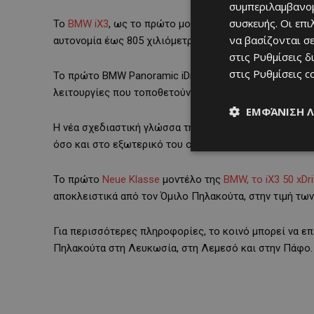
συμπεριλαμβανομ
συσκευής. Οι επ
Το
BMW iX3
, ως το πρώτο μοντέλο της Neue Klasse, ε
να βασίζονται σε
αυτονομία έως 805 χιλιόμετρα και μειώνοντας σημαντι
στις
Ρυθμίσεις δ
στις
Ρυθμίσεις c
Το πρώτο BMW Panoramic iDrive προσφέρει μια αναβαθ
λειτουργίες που τοποθετούν τον οδηγό στο επίκεντρο
ΕΜΦΆΝΙΣΗ 
Η νέα σχεδιαστική γλώσσα της BMW αποτυπώνει δυναμ
όσο και στο εξωτερικό του οχήματος.
Το πρώτο
Neue Klasse
μοντέλο της
BMW, το iX3 50 xDr
αποκλειστικά από τον Όμιλο Πηλακούτα, στην τιμή των
Για περισσότερες πληροφορίες, το κοινό μπορεί να 
Πηλακούτα στη Λευκωσία, στη Λεμεσό και στην Πάφο.