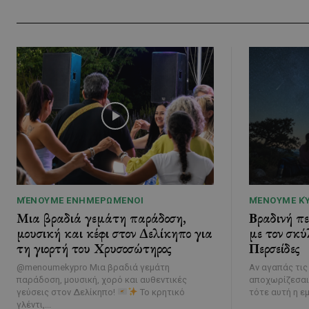
ΜΈΝΟΥΜΕ ΕΝΗΜΕΡΩΜΈΝΟΙ
ΜΈΝΟΥΜΕ Κ
Μια βραδιά γεμάτη παράδοση,
Βραδινή π
μουσική και κέφι στον Δελίκηπο για
με τον σκύ
τη γιορτή του Χρυσοσώτηρος
Περσείδες
@menoumekypro Μια βραδιά γεμάτη
Αν αγαπάς τις
παράδοση, μουσική, χορό και αυθεντικές
αποχωρίζεσαι
γεύσεις στον Δελίκηπο!
Το κρητικό
τότε αυτή η εμ
γλέντι,...