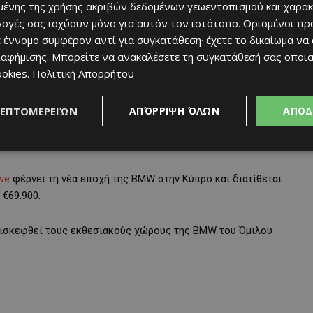
ένης της χρήσης ακριβών δεδομένων γεωεντοπισμού και χαρακ
ιλογές σας ισχύουν μόνο για αυτόν τον ιστότοπο. Ορισμένοι πρ
παναπροσδιορίζει την έννοια της ηλεκτροκίνησης, προσφέροντας
 έννομο συμφέρον αντί για συγκατάθεση· έχετε το δικαίωμα να
κά την ανάγκη συχνής φόρτισης.
ιαφήμισης
. Μπορείτε να ανακαλέσετε τη συγκατάθεσή σας οποι
ookies
.
Πολιτική Απορρήτου
μισμένη ψηφιακή εμπειρία, με έξυπνες και διαισθητικές
.
ΛΕΠΤΟΜΕΡΕΙΏΝ
ΑΠΌΡΡΙΨΗ ΌΛΩΝ
ΑΠΟΔ
ισμό, κομψότητα και τεχνολογική υπεροχή, τόσο στο εσωτερικό
ive
φέρνει τη νέα εποχή της BMW στην Κύπρο και διατίθεται
 €69.900.
επισκεφθεί τους εκθεσιακούς χώρους της BMW του Όμιλου