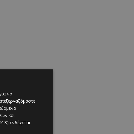
για να
 επεξεργαζόμαστε
δεδομένα
εων και
913)
ενδέχεται