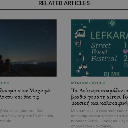
RELATED ARTICLES
ΎΠΡΟ
ΜΈΝΟΥΜΕ ΚΎΠΡΟ
εζοπορία στον Μαχαιρά
Τα Λεύκαρα ετοιμάζοντα
λο σου και θέα τις
βραδιά γεμάτη street f
μουσική και καλοκαιρινή
 βόλτες στη φύση και δεν
Μία από τις πιο γευστικές εκδη
 ποτέ τον τετράποδο φίλο σου,
καλοκαιριού επιστρέφει στα Λε
πειρία...
προσκαλώντας μικρούς και μεγά
απολαύσουν μοναδικές...