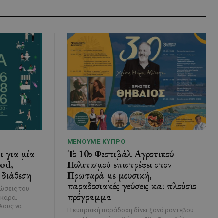
ΜΈΝΟΥΜΕ ΚΎΠΡΟ
ι για μία
Το 10ο Φεστιβάλ Αγροτικού
ood,
Πολιτισμού επιστρέφει στον
 διάθεση
Πρωταρά με μουσική,
παραδοσιακές γεύσεις και πλούσιο
λώσεις του
πρόγραμμα
ύκαρα,
λους να
Η κυπριακή παράδοση δίνει ξανά ραντεβού