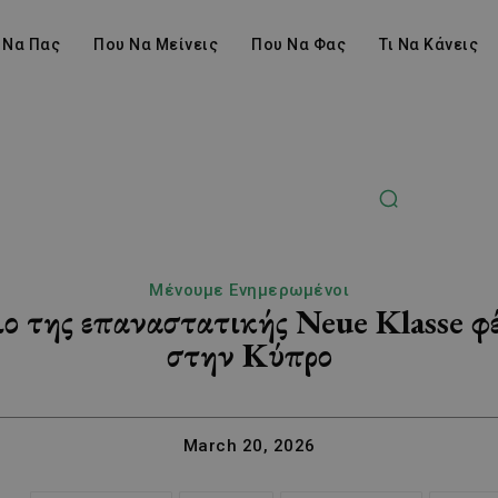
 Να Πας
Που Να Μείνεις
Που Να Φας
Τι Να Κάνεις
Μένουμε Ενημερωμένοι
 της επαναστατικής Neue Klasse φ
στην Κύπρο
March 20, 2026