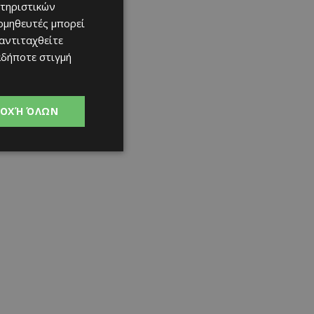
τηριστικών
ομηθευτές μπορεί
 αντιταχθείτε
αδήποτε στιγμή
ΟΧΉ ΌΛΩΝ