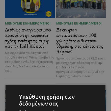
ΜΈΝΟΥΜΕ ΕΝΗΜΕΡΩΜΈΝΟΙ
ΜΈΝΟΥΜΕ ΕΝΗΜΕΡΩΜΈΝΟΙ
Διεθνώς αναγνωρισμένα
Ξεκίνησε η
κρασιά στην κορυφαία
αντικατάσταση 100
σχέση ποιότητας-τιμής
χιλιομέτρων δικτύου
από τη Lidl Κύπρου
ύδρευσης στο κέντρο της
Λεμεσού
Με σφραγίδα ποιότητας από
τους Masters of Wine, η κάβα της
Έργο προϋπολογισμού €9,2 εκατ.
εταιρείας συνδυάζει εξαιρετική
με συγχρηματοδότηση από την
ποικιλία, διεθνείς διακρίσεις
Ε.Ε. Με τελετή που
και...
πραγματοποιήθηκε το πρωί της
Πέμπτης, 6 Αυγούστου...
Υπεύθυνη χρήση των
δεδομένων σας