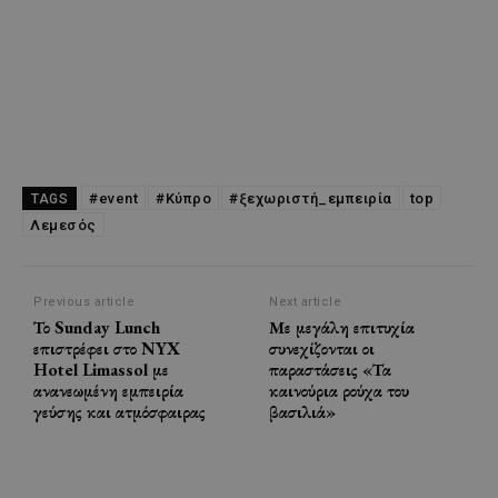
#event
#Κύπρο
#ξεχωριστή_εμπειρία
top
TAGS
Λεμεσός
Previous article
Next article
Το Sunday Lunch
Με μεγάλη επιτυχία
επιστρέφει στο NYX
συνεχίζονται οι
Hotel Limassol με
παραστάσεις «Τα
ανανεωμένη εμπειρία
καινούρια ρούχα του
γεύσης και ατμόσφαιρας
βασιλιά»