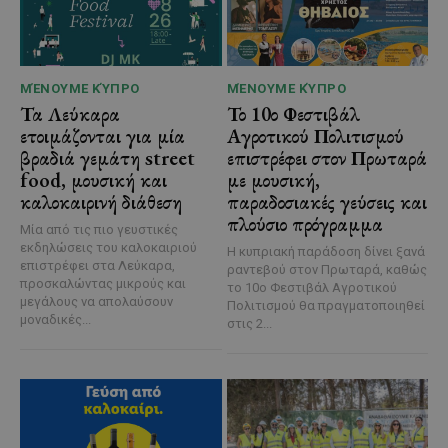
ΜΈΝΟΥΜΕ ΚΎΠΡΟ
ΜΈΝΟΥΜΕ ΚΎΠΡΟ
Τα Λεύκαρα
Το 10ο Φεστιβάλ
ετοιμάζονται για μία
Αγροτικού Πολιτισμού
βραδιά γεμάτη street
επιστρέφει στον Πρωταρά
food, μουσική και
με μουσική,
καλοκαιρινή διάθεση
παραδοσιακές γεύσεις και
πλούσιο πρόγραμμα
Μία από τις πιο γευστικές
εκδηλώσεις του καλοκαιριού
Η κυπριακή παράδοση δίνει ξανά
επιστρέφει στα Λεύκαρα,
ραντεβού στον Πρωταρά, καθώς
προσκαλώντας μικρούς και
το 10ο Φεστιβάλ Αγροτικού
μεγάλους να απολαύσουν
Πολιτισμού θα πραγματοποιηθεί
μοναδικές...
στις 2...