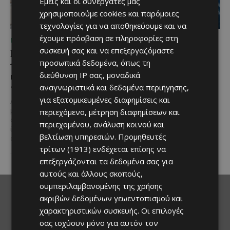
Εμείς και οι συνεργάτες μας
χρησιμοποιούμε cookies και παρόμοιες
τεχνολογίες για να αποθηκεύουμε και να
έχουμε πρόσβαση σε πληροφορίες στη
ΜΈΝΟΥΜΕ ΕΝΗΜΕΡΩΜΈΝΟΙ
ΜΈΝΟΥΜΕ ΕΝΗΜΕΡΩΜΈΝΟΙ
συσκευή σας και να επεξεργαζόμαστε
Η Mercedes-Benz
Ο τουρισμός ως εθνική
προσωπικά δεδομένα, όπως τη
γιορτάζει έναν αιώνα
υπόθεση
ιστορίας και κοιτάζει
διεύθυνση IP σας, μοναδικά
Του Γιάννου Πανταζή* Είναι κοινή
προς το μέλλον
αναγνωριστικά και δεδομένα περιήγησης,
πεποίθηση ότι ο τουρισμός
αποτελεί μία από τις
για εξατομικευμένες διαφημίσεις και
Λίγες αυτοκινητοβιομηχανίες
σημαντικότερες βιομηχανίες της
περιεχόμενο, μέτρηση διαφημίσεων και
μπορούν να ισχυριστούν ότι το
Κύπρου και διαχρονικά...
όνομά τους έγινε συνώνυμο της
περιεχομένου, ανάλυση κοινού και
ίδιας της ιστορίας του
βελτίωση υπηρεσιών.
Προμηθευτές
αυτοκινήτου. Η...
τρίτων (1913)
ενδέχεται επίσης να
επεξεργάζονται τα δεδομένα σας για
αυτούς και άλλους σκοπούς,
συμπεριλαμβανομένης της χρήσης
ακριβών δεδομένων γεωεντοπισμού και
χαρακτηριστικών συσκευής. Οι επιλογές
σας ισχύουν μόνο για αυτόν τον