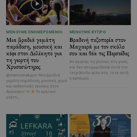
ΜΈΝΟΥΜΕ ΕΝΗΜΕΡΩΜΈΝΟΙ
ΜΈΝΟΥΜΕ ΚΎΠΡΟ
Μια βραδιά γεμάτη
Βραδινή πεζοπορία στον
παράδοση, μουσική και
Μαχαιρά με τον σκύλο
κέφι στον Δελίκηπο για
σου και θέα τις Περσείδες
τη γιορτή του
Αν αγαπάς τις βόλτες στη φύση
Χρυσοσώτηρος
και δεν αποχωρίζεσαι ποτέ τον
τετράποδο φίλο σου, τότε αυτή
@menoumekypro Μια βραδιά
η εμπειρία...
γεμάτη παράδοση, μουσική, χορό
και αυθεντικές γεύσεις στον
Δελίκηπο!
Το κρητικό
γλέντι,...