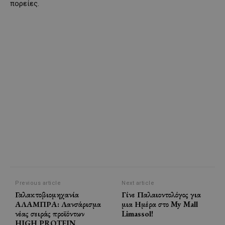
πορείες.
Previous article
Next article
Γαλακτοβιομηχανία
Γίνε Παλαιοντολόγος για
ΑΛΑΜΠΡΑ: Λανσάρισμα
μια Ημέρα στο My Mall
νέας σειράς προϊόντων
Limassol!
HIGH PROTEIN