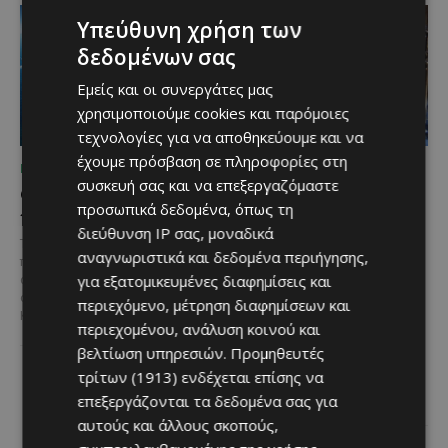
Υπεύθυνη χρήση των
δεδομένων σας
Εμείς και οι συνεργάτες μας
χρησιμοποιούμε cookies και παρόμοιες
τεχνολογίες για να αποθηκεύουμε και να
έχουμε πρόσβαση σε πληροφορίες στη
ΜΈΝΟΥΜΕ ΕΝΗΜΕΡΩΜΈΝΟΙ
ΜΈΝΟΥΜΕ ΕΝΗΜΕΡΩΜΈΝΟΙ
συσκευή σας και να επεξεργαζόμαστε
Ο τουρισμός ως εθνική
Ο Λευκαρίτικος τταβάς:
προσωπικά δεδομένα, όπως τη
υπόθεση
Η αυθεντική κυπριακή
διεύθυνση IP σας, μοναδικά
συνταγή που περνά από
Του Γιάννου Πανταζή* Είναι κοινή
αναγνωριστικά και δεδομένα περιήγησης,
γενιά σε γενιά
πεποίθηση ότι ο τουρισμός
για εξατομικευμένες διαφημίσεις και
αποτελεί μία από τις
Ανάμεσα στα πιο
σημαντικότερες βιομηχανίες της
περιεχόμενο, μέτρηση διαφημίσεων και
χαρακτηριστικά φαγητά της
Κύπρου και διαχρονικά...
κυπριακής παραδοσιακής
περιεχομένου, ανάλυση κοινού και
κουζίνας ξεχωρίζει ο
βελτίωση υπηρεσιών.
Προμηθευτές
Λευκαρίτικος τταβάς, ένα
τρίτων (1913)
ενδέχεται επίσης να
φαγητό που συνδέεται
άρρηκτα...
επεξεργάζονται τα δεδομένα σας για
αυτούς και άλλους σκοπούς,