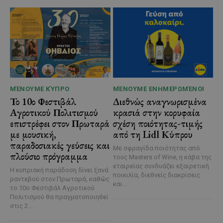
ΜΈΝΟΥΜΕ ΚΎΠΡΟ
ΜΈΝΟΥΜΕ ΕΝΗΜΕΡΩΜΈΝΟΙ
Το 10ο Φεστιβάλ
Διεθνώς αναγνωρισμένα
Αγροτικού Πολιτισμού
κρασιά στην κορυφαία
επιστρέφει στον Πρωταρά
σχέση ποιότητας-τιμής
με μουσική,
από τη Lidl Κύπρου
παραδοσιακές γεύσεις και
Με σφραγίδα ποιότητας από
πλούσιο πρόγραμμα
τους Masters of Wine, η κάβα της
εταιρείας συνδυάζει εξαιρετική
Η κυπριακή παράδοση δίνει ξανά
ποικιλία, διεθνείς διακρίσεις
ραντεβού στον Πρωταρά, καθώς
και...
το 10ο Φεστιβάλ Αγροτικού
Πολιτισμού θα πραγματοποιηθεί
στις 2...