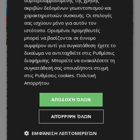
συμπεριλαμβανομένης της χρήσης
ακριβών δεδομένων γεωεντοπισμού και
χαρακτηριστικών συσκευής. Οι επιλογές
σας ισχύουν μόνο για αυτόν τον
ιστότοπο. Ορισμένοι προμηθευτές
μπορεί να βασίζονται σε έννομο
συμφέρον αντί για συγκατάθεση· έχετε το
δικαίωμα να αντιταχθείτε στις
Ρυθμίσεις
ΜΈΝΟΥΜΕ ΕΝΗΜΕΡΩΜΈΝΟΙ
ΜΈΝΟΥΜΕ ΕΝΗΜΕΡΩΜΈΝΟΙ
Εμβληματική
Επένδυση €31 εκατ. για
διαφήμισης
. Μπορείτε να ανακαλέσετε τη
Τουριστική Έκταση στην
εκσυγχρονισμό των
συγκατάθεσή σας οποιαδήποτε στιγμή
Παραλιακή Ζώνη
Υπηρεσιών Κοινωνικής
στις
Ρυθμίσεις cookies
.
Πολιτική
Αλαμινού με
Ευημερίας
Απορρήτου
Αδειοδοτημένη
Το έργο υλοποιείται στο πλαίσιο
Ξενοδοχειακή Ανάπτυξη
του Προγράμματος Πολιτικής
ΑΠΟΔΟΧΉ ΌΛΩΝ
και Πανοραμική Θέα της
Συνοχής «ΘΑΛΕΙΑ2021-2027», με
τη συγχρηματοδότησης της ΕΕ
Θάλασσας
Σε μία από τις...
ΑΠΌΡΡΙΨΗ ΌΛΩΝ
Μια εξαιρετικά σπάνια
επενδυτική ευκαιρία
παρουσιάζεται στην παραλιακή
ΕΜΦΆΝΙΣΗ ΛΕΠΤΟΜΕΡΕΙΏΝ
περιοχή του Αλαμινού, στην
επαρχία Λάρνακας. Πρόκειται