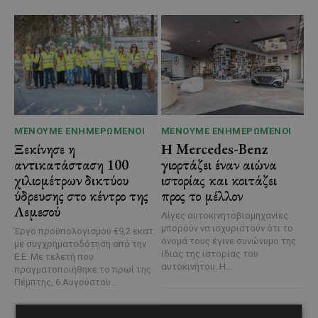
ΜΈΝΟΥΜΕ ΕΝΗΜΕΡΩΜΈΝΟΙ
ΜΈΝΟΥΜΕ ΕΝΗΜΕΡΩΜΈΝΟΙ
Ξεκίνησε η
Η Mercedes-Benz
αντικατάσταση 100
γιορτάζει έναν αιώνα
χιλιομέτρων δικτύου
ιστορίας και κοιτάζει
ύδρευσης στο κέντρο της
προς το μέλλον
Λεμεσού
Λίγες αυτοκινητοβιομηχανίες
μπορούν να ισχυριστούν ότι το
Έργο προϋπολογισμού €9,2 εκατ.
όνομά τους έγινε συνώνυμο της
με συγχρηματοδότηση από την
ίδιας της ιστορίας του
Ε.Ε. Με τελετή που
αυτοκινήτου. Η...
πραγματοποιήθηκε το πρωί της
Πέμπτης, 6 Αυγούστου...