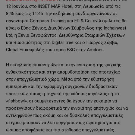
12 Ιουνίου, στο INSET MAP Hotel, στη Λευκωσία, από τις
8:45 έως τις 11:45. Την εκδήλωση συνδιοργανώνουν οι
οργανισμοί Compass Training και Elli & Co, ενώ ομιλητές θα
είναι ο Εύης Ζένιος, Διευθύνων Σύμβουλος της Inchainvest
Ltd, η Ξένια Ξενοφώντος, Διευθύντρια Εταιρικών Σχέσεων
και Βιωσιμότητας στη Digital Tree και ο Γιώργος Σάββα,
Global Επικεφαλής του τομέα ESG στην Amdocs.
Η εκδήλωση επικεντρώνεται στην ενίσχυση της ψυχικής
ανθεκτικότητας και στην απομυθοποίηση της αποτυχίας
στον επαγγελματικό χώρο. Μέσα από την εξιστόρηση
εμπειριών και την εφαρμογή σύγχρονων διαδραστικών
πρακτικών, όπως η τεχνική της «άδειας καρέκλας» ή το
«fishbowl», οι συμμετέχοντες θα έχουν την ευκαιρία να
προσεγγίσουν διαφορετικά την έννοια της αποτυχίας και να
αντιληφθούν πως ακόμη και οι δύσκολες επαγγελματικές
στιγμές μπορούν να λειτουργήσουν ως αφετηρία για πιο
ώριμες αποφάσεις και πιο σταθερές επαγγελματικές