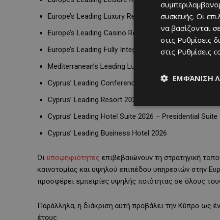
συμπεριλαμβανομ
συσκευής. Οι επ
Europe’s Leading Luxury Resort 2026
να βασίζονται σε
Europe’s Leading Casino Resort 2026
στις
Ρυθμίσεις δ
Europe’s Leading Fully Integrated Resort 2026
στις
Ρυθμίσεις c
Mediterranean’s Leading Luxury Resort 2026
ΕΜΦΆΝΙΣΗ 
Cyprus’ Leading Conference Hotel 2026
Cyprus’ Leading Resort 2026
Cyprus’ Leading Hotel Suite 2026 – Presidential Suite
Cyprus’ Leading Business Hotel 2026
Οι
υποψηφιότητες
επιβεβαιώνουν τη στρατηγική τοπο
καινοτομίας και υψηλού επιπέδου υπηρεσιών στην Ευρ
προσφέρει εμπειρίες υψηλής ποιότητας σε όλους τους
Παράλληλα, η διάκριση αυτή προβάλει την Κύπρο ως έν
έτους.