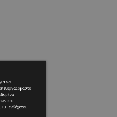
για να
 επεξεργαζόμαστε
δεδομένα
εων και
913)
ενδέχεται