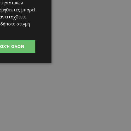
τηριστικών
ομηθευτές μπορεί
 αντιταχθείτε
αδήποτε στιγμή
ΟΧΉ ΌΛΩΝ