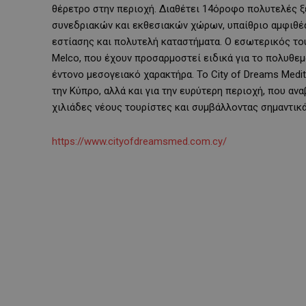
θέρετρο στην περιοχή. Διαθέτει 14όροφο πολυτελές ξε
συνεδριακών και εκθεσιακών χώρων, υπαίθριο αμφιθέατ
εστίασης και πολυτελή καταστήματα. Ο εσωτερικός το
Melco, που έχουν προσαρμοστεί ειδικά για το πολυθε
έντονο μεσογειακό χαρακτήρα. Το City of Dreams Medi
την Κύπρο, αλλά και για την ευρύτερη περιοχή, που αν
χιλιάδες νέους τουρίστες και συμβάλλοντας σημαντικά
https://www.cityofdreamsmed.com.cy/