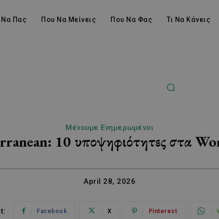
 Να Πας
Που Να Μείνεις
Που Να Φας
Τι Να Κάνεις
Μένουμε Ενημερωμένοι
rranean: 10 υποψηφιότητες στα Wo
April 28, 2026
t:
Facebook
X
Pinterest