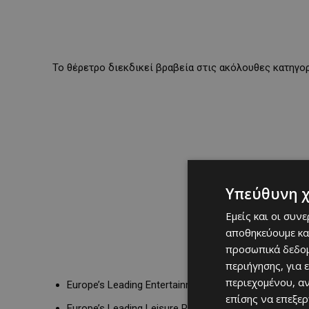
Το θέρετρο διεκδικεί βραβεία στις ακόλουθες κατηγορ
Υπεύθυνη 
Εμείς και οι συν
αποθηκεύουμε κα
προσωπικά δεδομ
περιήγησης, για 
περιεχομένου, α
Europe’s Leading Entertainment Hotel 2026
επίσης να επεξε
Europe’s Leading Leisure Resort 2026