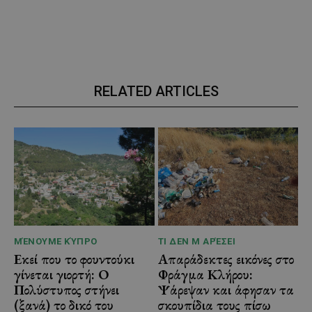
RELATED ARTICLES
ΜΈΝΟΥΜΕ ΚΎΠΡΟ
ΤΙ ΔΕΝ Μ ΑΡΈΣΕΙ
Εκεί που το φουντούκι
Απαράδεκτες εικόνες στο
γίνεται γιορτή: Ο
Φράγμα Κλήρου:
Πολύστυπος στήνει
Ψάρεψαν και άφησαν τα
(ξανά) το δικό του
σκουπίδια τους πίσω