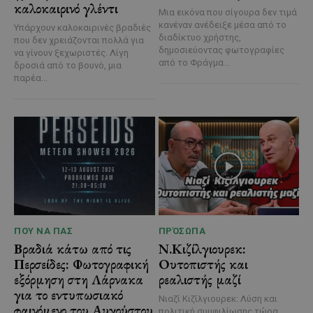
καλοκαιρινό γλέντι
Μια εικόνα που σίγουρα δεν τιμά
κανέναν ανέδειξε μέσα από το
Υπάρχουν καλοκαιρινές βραδιές
διαδίκτυο χρήστης,
που δεν χρειάζονται πολλά για
δημοσιεύοντας φωτογραφίες
να γίνουν ξεχωριστές. Λίγη
από το Φράγμα...
δροσιά από το βουνό, μια
παρέα...
ΠΟΥ ΝΑ ΠΑΣ
ΠΡΌΣΩΠΑ
Βραδιά κάτω από τις
Ν.Κιζίλγιουρεκ:
Περσείδες: Φωτογραφική
Ουτοπιστής και
εξόρμηση στη Λάρνακα
ρεαλιστής μαζί
για το εντυπωσιακό
Νιαζί Κιζίλγιουρεκ: Λύση και
φαινόμενο του Αυγούστου
πολιτική συμφιλίωσης τώρα,