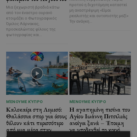
προτού η διχοτόμηση καταστεί
Μια ξεχωριστή βραδιά κάτω
μη αναστρέψιμη «Είμαι
από τον έναστρο ουρανό
ρεαλιστής και ουτοπιστής μαζί»
ετοιμάζει ο Φωτογραφικός
Την ανάγκη...
Όμιλος Λάρνακας,
προσκαλώντας φίλους της
φωτογραφίας και...
ΜΈΝΟΥΜΕ ΚΎΠΡΟ
ΜΈΝΟΥΜΕ ΚΎΠΡΟ
Καλοκαίρι στη Λεμεσό:
Η αγαπημένη πισίνα του
Θαλάσσια σπορ για όσους
Αγίου Ιωάννη Πιτσιλιάς
θέλουν κάτι περισσότερο
ανοίγει ξανά – Έτοιμη
από μια μέρα στην
να υποδεχθεί το κοινό
παραλία