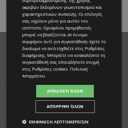
συμπεριλαμβανομένης της χρήσης
Ilio Rodoni, παίρνοντας τη
τον ρυθμό της σύγχρονης ζωής.
σκυτάλη από τον κ. Εύρο
ακριβών δεδομένων γεωεντοπισμού και
Οι σύγχρονοι ρυθμοί της ζωής
Στυλιανού,...
αλλάζουν τον τρόπο που...
χαρακτηριστικών συσκευής. Οι επιλογές
σας ισχύουν μόνο για αυτόν τον
ιστότοπο. Ορισμένοι προμηθευτές
μπορεί να βασίζονται σε έννομο
συμφέρον αντί για συγκατάθεση· έχετε το
δικαίωμα να αντιταχθείτε στις
Ρυθμίσεις
διαφήμισης
. Μπορείτε να ανακαλέσετε τη
συγκατάθεσή σας οποιαδήποτε στιγμή
στις
Ρυθμίσεις cookies
.
Πολιτική
Απορρήτου
ΑΠΟΔΟΧΉ ΌΛΩΝ
ΑΠΌΡΡΙΨΗ ΌΛΩΝ
ΕΜΦΆΝΙΣΗ ΛΕΠΤΟΜΕΡΕΙΏΝ