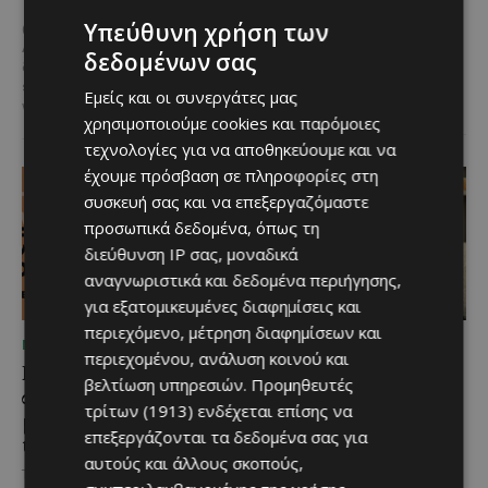
Μια αγαπημένη καλοκαιρινή
επιλογή στην ορεινή Κύπρο
Υπεύθυνη χρήση των
@menoumekypro Καλοκαίρι στη
επιστρέφει ανανεωμένη. Η
Λεμεσό σημαίνει θάλασσα,
δεδομένων σας
υπαίθρια πισίνα στον Άγιο
δράση και… αδρεναλίνη!
Jet
Ιωάννη Πιτσιλιάς ολοκλήρωσε
ski, parasailing, SUP, καγιάκ,
Εμείς και οι συνεργάτες μας
τις...
wakeboard,...
χρησιμοποιούμε cookies και παρόμοιες
τεχνολογίες για να αποθηκεύουμε και να
έχουμε πρόσβαση σε πληροφορίες στη
συσκευή σας και να επεξεργαζόμαστε
προσωπικά δεδομένα, όπως τη
διεύθυνση IP σας, μοναδικά
αναγνωριστικά και δεδομένα περιήγησης,
για εξατομικευμένες διαφημίσεις και
περιεχόμενο, μέτρηση διαφημίσεων και
ΜΈΝΟΥΜΕ ΕΝΗΜΕΡΩΜΈΝΟΙ
ΜΈΝΟΥΜΕ ΕΝΗΜΕΡΩΜΈΝΟΙ
περιεχομένου, ανάλυση κοινού και
Η Arla Protein
Νέος Γενικός Διευθυντής
βελτίωση υπηρεσιών.
Προμηθευτές
συνεχίζει να καινοτομεί
του Hilton Nicosia ο
τρίτων (1913)
ενδέχεται επίσης να
με το Arla Protein Food
Ilio Rodoni
επεξεργάζονται τα δεδομένα σας για
to Go.
Καθήκοντα Γενικού Διευθυντή
αυτούς και άλλους σκοπούς,
στο Hilton Nicosia αναλαμβάνει ο
Το πλήρες γεύμα που ακολουθεί