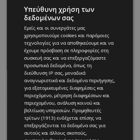
Υπεύθυνη χρήση των
δεδομένων σας
Εμείς και οι συνεργάτες μας
χρησιμοποιούμε cookies και παρόμοιες
τεχνολογίες για να αποθηκεύουμε και να
έχουμε πρόσβαση σε πληροφορίες στη
συσκευή σας και να επεξεργαζόμαστε
προσωπικά δεδομένα, όπως τη
διεύθυνση IP σας, μοναδικά
αναγνωριστικά και δεδομένα περιήγησης,
για εξατομικευμένες διαφημίσεις και
περιεχόμενο, μέτρηση διαφημίσεων και
περιεχομένου, ανάλυση κοινού και
Previous article
Next article
βελτίωση υπηρεσιών.
Προμηθευτές
Οι δεινόσαυροι
MARIAN BEKE –
τρίτων (1913)
ενδέχεται επίσης να
«κατακτούν» το My Mall
GUEST SHIFT at
επεξεργάζονται τα δεδομένα σας για
Λεμεσού τον Ιούνιο
ALCHEMY BAR
αυτούς και άλλους σκοπούς,