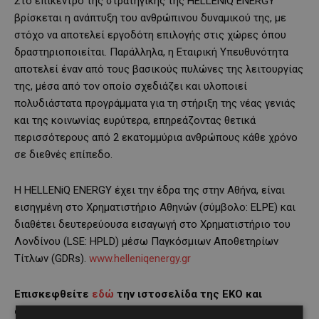
Στο επίκεντρο της στρατηγικής της HELLENiQ ENERGY
βρίσκεται η ανάπτυξη του ανθρώπινου δυναμικού της, με
στόχο να αποτελεί εργοδότη επιλογής στις χώρες όπου
δραστηριοποιείται. Παράλληλα, η Εταιρική Υπευθυνότητα
αποτελεί έναν από τους βασικούς πυλώνες της λειτουργίας
της, μέσα από τον οποίο σχεδιάζει και υλοποιεί
πολυδιάστατα προγράμματα για τη στήριξη της νέας γενιάς
και της κοινωνίας ευρύτερα, επηρεάζοντας θετικά
περισσότερους από 2 εκατομμύρια ανθρώπους κάθε χρόνο
σε διεθνές επίπεδο.
Η HELLENiQ ENERGY έχει την έδρα της στην Αθήνα, είναι
εισηγμένη στο Χρηματιστήριο Αθηνών (σύμβολο: ELPE) και
διαθέτει δευτερεύουσα εισαγωγή στο Χρηματιστήριο του
Λονδίνου (LSE: HPLD) μέσω Παγκόσμιων Αποθετηρίων
Τίτλων (GDRs).
www.helleniqenergy.gr
Επισκεφθείτε
εδώ
την ιστοσελίδα της ΕΚΟ και
ακολουθήστε τις επίσημες σελίδες της