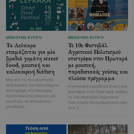
ΜΈΝΟΥΜΕ ΚΎΠΡΟ
ΜΈΝΟΥΜΕ ΚΎΠΡΟ
Τα Λεύκαρα
Το 10ο Φεστιβάλ
ετοιμάζονται για μία
Αγροτικού Πολιτισμού
βραδιά γεμάτη street
επιστρέφει στον Πρωταρά
food, μουσική και
με μουσική,
καλοκαιρινή διάθεση
παραδοσιακές γεύσεις και
πλούσιο πρόγραμμα
Μία από τις πιο γευστικές
εκδηλώσεις του καλοκαιριού
Η κυπριακή παράδοση δίνει ξανά
επιστρέφει στα Λεύκαρα,
ραντεβού στον Πρωταρά, καθώς
προσκαλώντας μικρούς και
το 10ο Φεστιβάλ Αγροτικού
μεγάλους να απολαύσουν
Πολιτισμού θα πραγματοποιηθεί
μοναδικές...
στις 2...