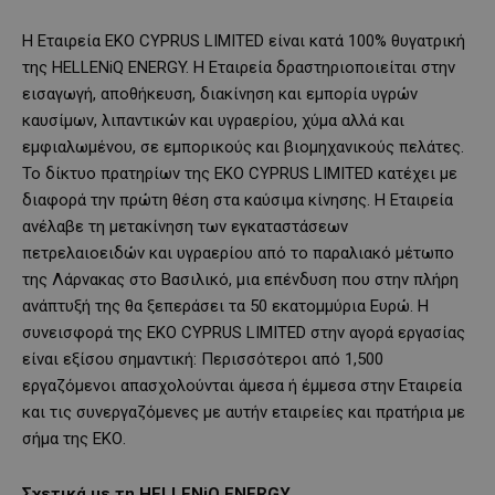
Η Εταιρεία EKO CYPRUS LIMITED είναι κατά 100% θυγατρική
της HELLENiQ ENERGY. Η Εταιρεία δραστηριοποιείται στην
εισαγωγή, αποθήκευση, διακίνηση και εμπορία υγρών
καυσίμων, λιπαντικών και υγραερίου, χύμα αλλά και
εμφιαλωμένου, σε εμπορικούς και βιομηχανικούς πελάτες.
Το δίκτυο πρατηρίων της EKO CYPRUS LIMITED κατέχει με
διαφορά την πρώτη θέση στα καύσιμα κίνησης. Η Εταιρεία
ανέλαβε τη μετακίνηση των εγκαταστάσεων
πετρελαιοειδών και υγραερίου από το παραλιακό μέτωπο
της Λάρνακας στο Βασιλικό, μια επένδυση που στην πλήρη
ανάπτυξή της θα ξεπεράσει τα 50 εκατομμύρια Ευρώ. Η
συνεισφορά της ΕΚΟ CYPRUS LIMITED στην αγορά εργασίας
είναι εξίσου σημαντική: Περισσότεροι από 1,500
εργαζόμενοι απασχολούνται άμεσα ή έμμεσα στην Εταιρεία
και τις συνεργαζόμενες με αυτήν εταιρείες και πρατήρια με
σήμα της ΕΚΟ.
Σχετικά με τη
HELLENiQ
ENERGY