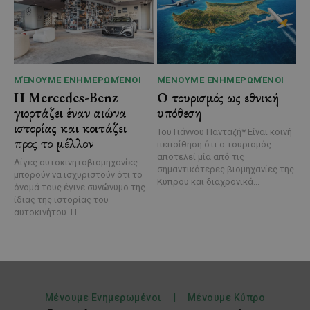
ΜΈΝΟΥΜΕ ΕΝΗΜΕΡΩΜΈΝΟΙ
ΜΈΝΟΥΜΕ ΕΝΗΜΕΡΩΜΈΝΟΙ
Η Mercedes-Benz
Ο τουρισμός ως εθνική
γιορτάζει έναν αιώνα
υπόθεση
ιστορίας και κοιτάζει
Του Γιάννου Πανταζή* Είναι κοινή
προς το μέλλον
πεποίθηση ότι ο τουρισμός
αποτελεί μία από τις
Λίγες αυτοκινητοβιομηχανίες
σημαντικότερες βιομηχανίες της
μπορούν να ισχυριστούν ότι το
Κύπρου και διαχρονικά...
όνομά τους έγινε συνώνυμο της
ίδιας της ιστορίας του
αυτοκινήτου. Η...