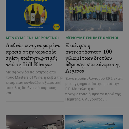
ΜΈΝΟΥΜΕ ΕΝΗΜΕΡΩΜΈΝΟΙ
ΜΈΝΟΥΜΕ ΕΝΗΜΕΡΩΜΈΝΟΙ
Διεθνώς αναγνωρισμένα
Ξεκίνησε η
κρασιά στην κορυφαία
αντικατάσταση 100
σχέση ποιότητας-τιμής
χιλιομέτρων δικτύου
από τη Lidl Κύπρου
ύδρευσης στο κέντρο της
Λεμεσού
Με σφραγίδα ποιότητας από
τους Masters of Wine, η κάβα της
Έργο προϋπολογισμού €9,2 εκατ.
εταιρείας συνδυάζει εξαιρετική
με συγχρηματοδότηση από την
ποικιλία, διεθνείς διακρίσεις
Ε.Ε. Με τελετή που
και...
πραγματοποιήθηκε το πρωί της
Πέμπτης, 6 Αυγούστου...