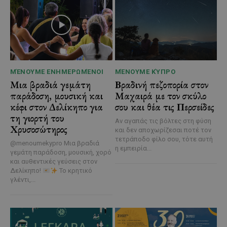
ΜΈΝΟΥΜΕ ΕΝΗΜΕΡΩΜΈΝΟΙ
ΜΈΝΟΥΜΕ ΚΎΠΡΟ
Μια βραδιά γεμάτη
Βραδινή πεζοπορία στον
παράδοση, μουσική και
Μαχαιρά με τον σκύλο
κέφι στον Δελίκηπο για
σου και θέα τις Περσείδες
τη γιορτή του
Αν αγαπάς τις βόλτες στη φύση
Χρυσοσώτηρος
και δεν αποχωρίζεσαι ποτέ τον
τετράποδο φίλο σου, τότε αυτή
@menoumekypro Μια βραδιά
η εμπειρία...
γεμάτη παράδοση, μουσική, χορό
και αυθεντικές γεύσεις στον
Δελίκηπο!
Το κρητικό
γλέντι,...