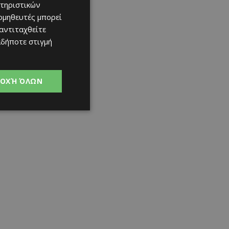
τηριστικών
ομηθευτές μπορεί
 αντιταχθείτε
αδήποτε στιγμή
ΟΧΉ ΌΛΩΝ