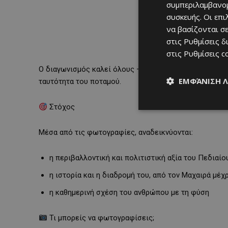
συμπεριλαμβανομ
συσκευής. Οι επ
να βασίζονται σε
στις
Ρυθμίσεις δ
στις
Ρυθμίσεις c
Ο διαγωνισμός καλεί όλους —ερασιτέχνες και επαγγε
ΕΜΦΆΝΙΣΗ 
ταυτότητα του ποταμού.
Στόχος
Μέσα από τις φωτογραφίες, αναδεικνύονται:
η περιβαλλοντική και πολιτιστική αξία του Πεδιαίο
η ιστορία και η διαδρομή του, από τον Μαχαιρά μέ
η καθημερινή σχέση του ανθρώπου με τη φύση
Τι μπορείς να φωτογραφίσεις;