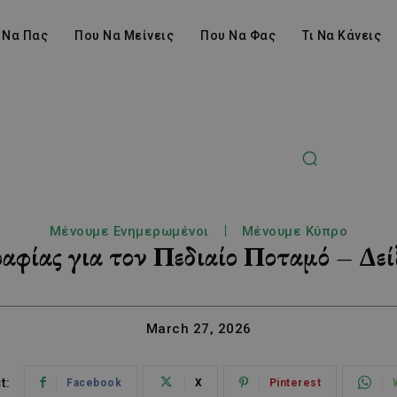
 Να Πας
Που Να Μείνεις
Που Να Φας
Τι Να Κάνεις
Μένουμε Ενημερωμένοι
Μένουμε Κύπρο
φίας για τον Πεδιαίο Ποταμό – Δείξ
March 27, 2026
t:
Facebook
X
Pinterest