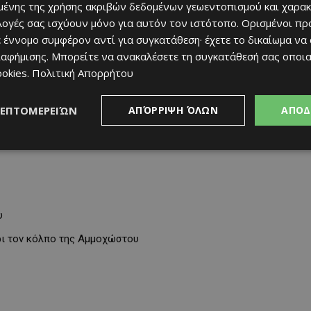
ένης της χρήσης ακριβών δεδομένων γεωεντοπισμού και χαρακ
ιλογές σας ισχύουν μόνο για αυτόν τον ιστότοπο. Ορισμένοι πρ
 έννομο συμφέρον αντί για συγκατάθεση· έχετε το δικαίωμα να
ιαφήμισης
. Μπορείτε να ανακαλέσετε τη συγκατάθεσή σας οποι
ookies
.
Πολιτική Απορρήτου
λματίες— να αποτυπώσουν μέσα από τον φακό τους τη μοναδική
ΛΕΠΤΟΜΕΡΕΙΏΝ
ΑΠΌΡΡΙΨΗ ΌΛΩΝ
ΑΠΟΔ
υ
χρι τον κόλπο της Αμμοχώστου