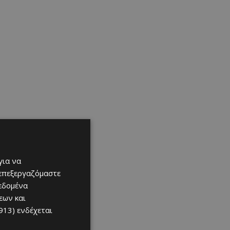
για να
 επεξεργαζόμαστε
δεδομένα
εων και
913)
ενδέχεται