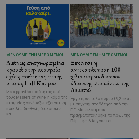
ΜΈΝΟΥΜΕ ΕΝΗΜΕΡΩΜΈΝΟΙ
ΜΈΝΟΥΜΕ ΕΝΗΜΕΡΩΜΈΝΟΙ
Διεθνώς αναγνωρισμένα
Ξεκίνησε η
κρασιά στην κορυφαία
αντικατάσταση 100
σχέση ποιότητας-τιμής
χιλιομέτρων δικτύου
από τη Lidl Κύπρου
ύδρευσης στο κέντρο της
Λεμεσού
Με σφραγίδα ποιότητας από
τους Masters of Wine, η κάβα της
Έργο προϋπολογισμού €9,2 εκατ.
εταιρείας συνδυάζει εξαιρετική
με συγχρηματοδότηση από την
ποικιλία, διεθνείς διακρίσεις
Ε.Ε. Με τελετή που
και...
πραγματοποιήθηκε το πρωί της
Πέμπτης, 6 Αυγούστου...