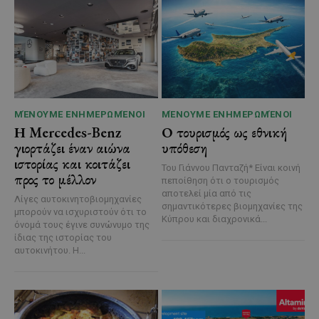
ΜΈΝΟΥΜΕ ΕΝΗΜΕΡΩΜΈΝΟΙ
ΜΈΝΟΥΜΕ ΕΝΗΜΕΡΩΜΈΝΟΙ
Η Mercedes-Benz
Ο τουρισμός ως εθνική
γιορτάζει έναν αιώνα
υπόθεση
ιστορίας και κοιτάζει
Του Γιάννου Πανταζή* Είναι κοινή
προς το μέλλον
πεποίθηση ότι ο τουρισμός
αποτελεί μία από τις
Λίγες αυτοκινητοβιομηχανίες
σημαντικότερες βιομηχανίες της
μπορούν να ισχυριστούν ότι το
Κύπρου και διαχρονικά...
όνομά τους έγινε συνώνυμο της
ίδιας της ιστορίας του
αυτοκινήτου. Η...