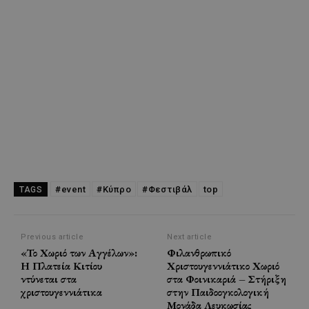
#event
#Κύπρο
#Φεστιβάλ
top
TAGS
Previous article
Next article
«Το Χωριό των Αγγέλων»:
Φιλανθρωπικό
Η Πλατεία Κιτίου
Χριστουγεννιάτικο Χωριό
ντύνεται στα
στα Φοινικαριά – Στήριξη
χριστουγεννιάτικα
στην Παιδοογκολογική
Μονάδα Λευκωσίας