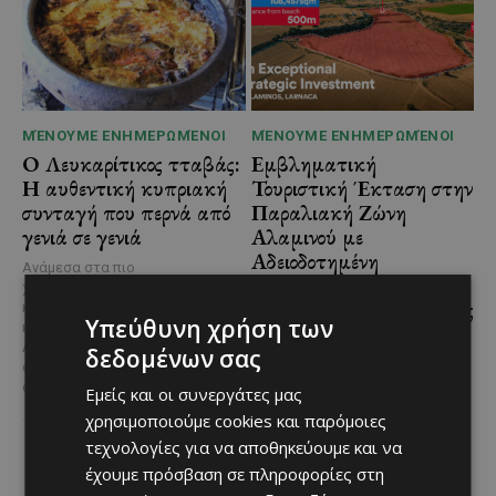
ΜΈΝΟΥΜΕ ΕΝΗΜΕΡΩΜΈΝΟΙ
ΜΈΝΟΥΜΕ ΕΝΗΜΕΡΩΜΈΝΟΙ
Ο Λευκαρίτικος τταβάς:
Εμβληματική
Η αυθεντική κυπριακή
Τουριστική Έκταση στην
συνταγή που περνά από
Παραλιακή Ζώνη
γενιά σε γενιά
Αλαμινού με
Αδειοδοτημένη
Ανάμεσα στα πιο
Ξενοδοχειακή Ανάπτυξη
χαρακτηριστικά φαγητά της
και Πανοραμική Θέα της
κυπριακής παραδοσιακής
Υπεύθυνη χρήση των
κουζίνας ξεχωρίζει ο
Θάλασσας
Λευκαρίτικος τταβάς, ένα
δεδομένων σας
Μια εξαιρετικά σπάνια
φαγητό που συνδέεται
επενδυτική ευκαιρία
άρρηκτα...
Εμείς και οι συνεργάτες μας
παρουσιάζεται στην παραλιακή
χρησιμοποιούμε cookies και παρόμοιες
περιοχή του Αλαμινού, στην
τεχνολογίες για να αποθηκεύουμε και να
επαρχία Λάρνακας. Πρόκειται
για τρία συνεχόμενα...
έχουμε πρόσβαση σε πληροφορίες στη