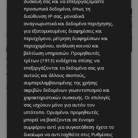
συσκευή σας και να επεξεργαζόμαστε
προσωπικά δεδομένα, όπως τη
διεύθυνση IP σας, μοναδικά
αναγνωριστικά και δεδομένα περιήγησης,
για εξατομικευμένες διαφημίσεις και
περιεχόμενο, μέτρηση διαφημίσεων και
περιεχομένου, ανάλυση κοινού και
βελτίωση υπηρεσιών.
Προμηθευτές
ΜΈΝΟΥΜΕ ΕΝΗΜΕΡΩΜΈΝΟΙ
ΜΈΝΟΥΜΕ ΕΝΗΜΕΡΩΜΈΝΟΙ
τρίτων (1913)
ενδέχεται επίσης να
Επένδυση €31 εκατ. για
Νέα διεθνής διάκριση και
επεξεργάζονται τα δεδομένα σας για
εκσυγχρονισμό των
παγκόσμιο ρεκόρ για το
αυτούς και άλλους σκοπούς,
Υπηρεσιών Κοινωνικής
Nissan Qashqai e-
συμπεριλαμβανομένης της χρήσης
Ευημερίας
POWER
ακριβών δεδομένων γεωεντοπισμού και
Το έργο υλοποιείται στο πλαίσιο
Το Nissan Qashqai e-POWER
χαρακτηριστικών συσκευής. Οι επιλογές
του Προγράμματος Πολιτικής
αποδεικνύει στην πράξη την
σας ισχύουν μόνο για αυτόν τον
Συνοχής «ΘΑΛΕΙΑ2021-2027», με
αποδοτικότητα της τεχνολογίας
ιστότοπο. Ορισμένοι προμηθευτές
τη συγχρηματοδότησης της ΕΕ
του κατακτώντας τίτλο στα
Σε μία από τις...
Guinness World Records....
μπορεί να βασίζονται σε έννομο
συμφέρον αντί για συγκατάθεση· έχετε το
δικαίωμα να αντιταχθείτε στις
Ρυθμίσεις