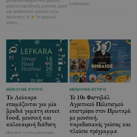
@menoumekypro Μια βραδιά
η εμπειρία...
γεμάτη παράδοση, μουσική, χορό
και αυθεντικές γεύσεις στον
Δελίκηπο!
Το κρητικό
γλέντι,...
ΜΈΝΟΥΜΕ ΚΎΠΡΟ
ΜΈΝΟΥΜΕ ΚΎΠΡΟ
Τα Λεύκαρα
Το 10ο Φεστιβάλ
ετοιμάζονται για μία
Αγροτικού Πολιτισμού
βραδιά γεμάτη street
επιστρέφει στον Πρωταρά
food, μουσική και
με μουσική,
καλοκαιρινή διάθεση
παραδοσιακές γεύσεις και
πλούσιο πρόγραμμα
Μία από τις πιο γευστικές