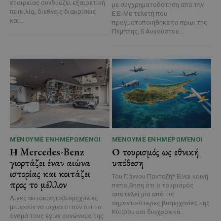
εταιρείας συνδυάζει εξαιρετική
με συγχρηματοδότηση από την
ποικιλία, διεθνείς διακρίσεις
Ε.Ε. Με τελετή που
και...
πραγματοποιήθηκε το πρωί της
Πέμπτης, 6 Αυγούστου...
ΜΈΝΟΥΜΕ ΕΝΗΜΕΡΩΜΈΝΟΙ
ΜΈΝΟΥΜΕ ΕΝΗΜΕΡΩΜΈΝΟΙ
Η Mercedes-Benz
Ο τουρισμός ως εθνική
γιορτάζει έναν αιώνα
υπόθεση
ιστορίας και κοιτάζει
Του Γιάννου Πανταζή* Είναι κοινή
προς το μέλλον
πεποίθηση ότι ο τουρισμός
αποτελεί μία από τις
Λίγες αυτοκινητοβιομηχανίες
σημαντικότερες βιομηχανίες της
μπορούν να ισχυριστούν ότι το
Κύπρου και διαχρονικά...
όνομά τους έγινε συνώνυμο της