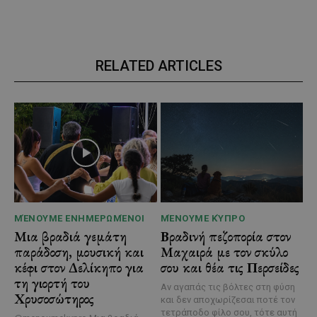
RELATED ARTICLES
ΜΈΝΟΥΜΕ ΕΝΗΜΕΡΩΜΈΝΟΙ
ΜΈΝΟΥΜΕ ΚΎΠΡΟ
Μια βραδιά γεμάτη
Βραδινή πεζοπορία στον
παράδοση, μουσική και
Μαχαιρά με τον σκύλο
κέφι στον Δελίκηπο για
σου και θέα τις Περσείδες
τη γιορτή του
Αν αγαπάς τις βόλτες στη φύση
Χρυσοσώτηρος
και δεν αποχωρίζεσαι ποτέ τον
τετράποδο φίλο σου, τότε αυτή