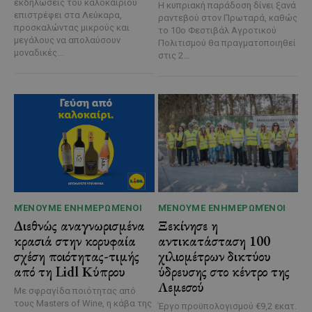
εκδηλώσεις του καλοκαιριού
Η κυπριακή παράδοση δίνει ξανά
επιστρέφει στα Λεύκαρα,
ραντεβού στον Πρωταρά, καθώς
προσκαλώντας μικρούς και
το 10ο Φεστιβάλ Αγροτικού
μεγάλους να απολαύσουν
Πολιτισμού θα πραγματοποιηθεί
μοναδικές...
στις 2...
ΜΈΝΟΥΜΕ ΕΝΗΜΕΡΩΜΈΝΟΙ
ΜΈΝΟΥΜΕ ΕΝΗΜΕΡΩΜΈΝΟΙ
Διεθνώς αναγνωρισμένα
Ξεκίνησε η
κρασιά στην κορυφαία
αντικατάσταση 100
σχέση ποιότητας-τιμής
χιλιομέτρων δικτύου
από τη Lidl Κύπρου
ύδρευσης στο κέντρο της
Λεμεσού
Με σφραγίδα ποιότητας από
τους Masters of Wine, η κάβα της
Έργο προϋπολογισμού €9,2 εκατ.