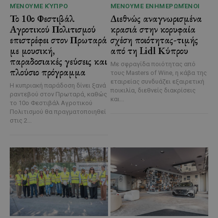
ΜΈΝΟΥΜΕ ΚΎΠΡΟ
ΜΈΝΟΥΜΕ ΕΝΗΜΕΡΩΜΈΝΟΙ
Το 10ο Φεστιβάλ
Διεθνώς αναγνωρισμένα
Αγροτικού Πολιτισμού
κρασιά στην κορυφαία
επιστρέφει στον Πρωταρά
σχέση ποιότητας-τιμής
με μουσική,
από τη Lidl Κύπρου
παραδοσιακές γεύσεις και
Με σφραγίδα ποιότητας από
πλούσιο πρόγραμμα
τους Masters of Wine, η κάβα της
εταιρείας συνδυάζει εξαιρετική
Η κυπριακή παράδοση δίνει ξανά
ποικιλία, διεθνείς διακρίσεις
ραντεβού στον Πρωταρά, καθώς
και...
το 10ο Φεστιβάλ Αγροτικού
Πολιτισμού θα πραγματοποιηθεί
στις 2...