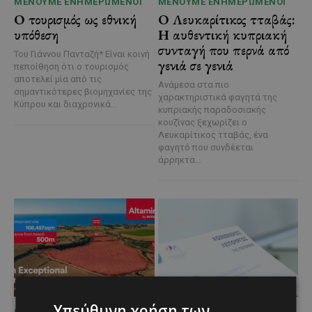
ΜΈΝΟΥΜΕ ΕΝΗΜΕΡΩΜΈΝΟΙ
ΜΈΝΟΥΜΕ ΕΝΗΜΕΡΩΜΈΝΟΙ
Ο τουρισμός ως εθνική
Ο Λευκαρίτικος τταβάς:
υπόθεση
Η αυθεντική κυπριακή
συνταγή που περνά από
Του Γιάννου Πανταζή* Είναι κοινή
γενιά σε γενιά
πεποίθηση ότι ο τουρισμός
αποτελεί μία από τις
Ανάμεσα στα πιο
σημαντικότερες βιομηχανίες της
χαρακτηριστικά φαγητά της
Κύπρου και διαχρονικά...
κυπριακής παραδοσιακής
κουζίνας ξεχωρίζει ο
Λευκαρίτικος τταβάς, ένα
φαγητό που συνδέεται
άρρηκτα...
Υπεύθυνη χρήση των