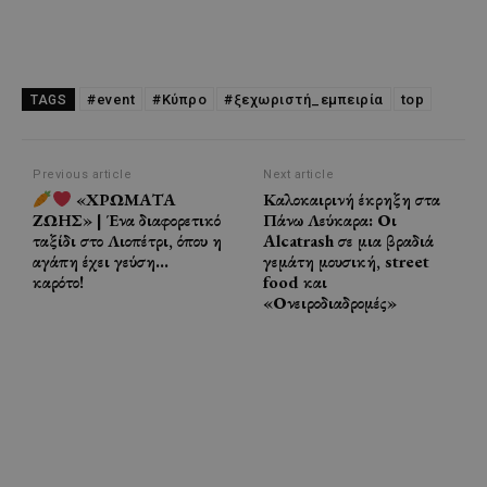
#event
#Κύπρο
#ξεχωριστή_εμπειρία
top
TAGS
Previous article
Next article
«ΧΡΩΜΑΤΑ
Καλοκαιρινή έκρηξη στα
ΖΩΗΣ» | Ένα διαφορετικό
Πάνω Λεύκαρα: Οι
ταξίδι στο Λιοπέτρι, όπου η
Alcatrash σε μια βραδιά
αγάπη έχει γεύση…
γεμάτη μουσική, street
καρότο!
food και
«Ονειροδιαδρομές»