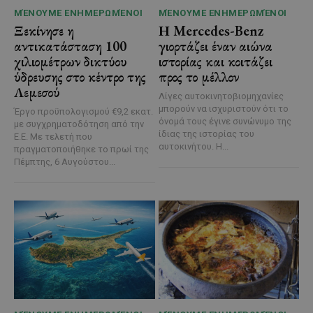
ΜΈΝΟΥΜΕ ΕΝΗΜΕΡΩΜΈΝΟΙ
ΜΈΝΟΥΜΕ ΕΝΗΜΕΡΩΜΈΝΟΙ
Ξεκίνησε η
Η Mercedes-Benz
αντικατάσταση 100
γιορτάζει έναν αιώνα
χιλιομέτρων δικτύου
ιστορίας και κοιτάζει
ύδρευσης στο κέντρο της
προς το μέλλον
Λεμεσού
Λίγες αυτοκινητοβιομηχανίες
μπορούν να ισχυριστούν ότι το
Έργο προϋπολογισμού €9,2 εκατ.
όνομά τους έγινε συνώνυμο της
με συγχρηματοδότηση από την
ίδιας της ιστορίας του
Ε.Ε. Με τελετή που
αυτοκινήτου. Η...
πραγματοποιήθηκε το πρωί της
Πέμπτης, 6 Αυγούστου...