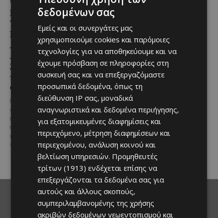
ΜΈΝΟΥΜΕ ΕΝΗΜΕΡΩΜΈΝΟΙ
ΜΈΝΟΥΜΕ ΕΝΗΜΕΡΩΜΈΝΟΙ
δεδομένων σας
Εμβληματική
Επένδυση €31 εκατ. για
Τουριστική Έκταση στην
εκσυγχρονισμό των
Εμείς και οι συνεργάτες μας
Παραλιακή Ζώνη
Υπηρεσιών Κοινωνικής
χρησιμοποιούμε cookies και παρόμοιες
Αλαμινού με
Ευημερίας
τεχνολογίες για να αποθηκεύουμε και να
Αδειοδοτημένη
Το έργο υλοποιείται στο πλαίσιο
έχουμε πρόσβαση σε πληροφορίες στη
Ξενοδοχειακή Ανάπτυξη
του Προγράμματος Πολιτικής
συσκευή σας και να επεξεργαζόμαστε
και Πανοραμική Θέα της
Συνοχής «ΘΑΛΕΙΑ2021-2027», με
τη συγχρηματοδότησης της ΕΕ
προσωπικά δεδομένα, όπως τη
Θάλασσας
Σε μία από τις...
διεύθυνση IP σας, μοναδικά
Μια εξαιρετικά σπάνια
αναγνωριστικά και δεδομένα περιήγησης,
επενδυτική ευκαιρία
παρουσιάζεται στην παραλιακή
για εξατομικευμένες διαφημίσεις και
περιοχή του Αλαμινού, στην
περιεχόμενο, μέτρηση διαφημίσεων και
επαρχία Λάρνακας. Πρόκειται
περιεχομένου, ανάλυση κοινού και
για τρία συνεχόμενα...
βελτίωση υπηρεσιών.
Προμηθευτές
τρίτων (1913)
ενδέχεται επίσης να
επεξεργάζονται τα δεδομένα σας για
αυτούς και άλλους σκοπούς,
συμπεριλαμβανομένης της χρήσης
ακριβών δεδομένων γεωεντοπισμού και