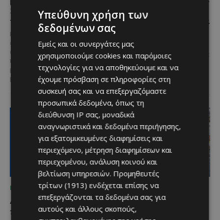
food, μουσική και
με μουσική,
Υπεύθυνη χρήση των
καλοκαιρινή διάθεση
παραδοσιακές γεύσεις και
δεδομένων σας
πλούσιο πρόγραμμα
Μία από τις πιο γευστικές
Εμείς και οι συνεργάτες μας
εκδηλώσεις του καλοκαιριού
Η κυπριακή παράδοση δίνει ξανά
επιστρέφει στα Λεύκαρα,
ραντεβού στον Πρωταρά, καθώς
χρησιμοποιούμε cookies και παρόμοιες
προσκαλώντας μικρούς και
το 10ο Φεστιβάλ Αγροτικού
τεχνολογίες για να αποθηκεύουμε και να
μεγάλους να απολαύσουν
Πολιτισμού θα πραγματοποιηθεί
έχουμε πρόσβαση σε πληροφορίες στη
μοναδικές...
στις 2...
συσκευή σας και να επεξεργαζόμαστε
προσωπικά δεδομένα, όπως τη
διεύθυνση IP σας, μοναδικά
αναγνωριστικά και δεδομένα περιήγησης,
για εξατομικευμένες διαφημίσεις και
περιεχόμενο, μέτρηση διαφημίσεων και
περιεχομένου, ανάλυση κοινού και
βελτίωση υπηρεσιών.
Προμηθευτές
τρίτων (1913)
ενδέχεται επίσης να
ΜΈΝΟΥΜΕ ΕΝΗΜΕΡΩΜΈΝΟΙ
ΜΈΝΟΥΜΕ ΕΝΗΜΕΡΩΜΈΝΟΙ
επεξεργάζονται τα δεδομένα σας για
Διεθνώς αναγνωρισμένα
Ξεκίνησε η
αυτούς και άλλους σκοπούς,
κρασιά στην κορυφαία
αντικατάσταση 100