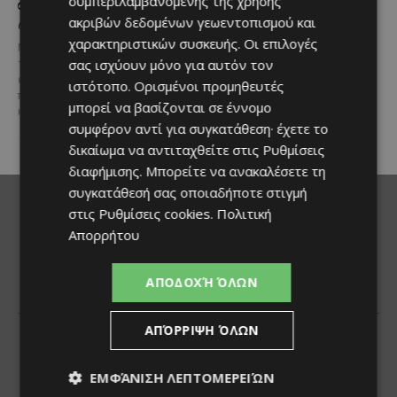
συμπεριλαμβανομένης της χρήσης
σχέση ποιότητας-τιμής
χιλιομέτρων δικτύου
από τη Lidl Κύπρου
ύδρευσης στο κέντρο της
ακριβών δεδομένων γεωεντοπισμού και
Λεμεσού
χαρακτηριστικών συσκευής. Οι επιλογές
Με σφραγίδα ποιότητας από
σας ισχύουν μόνο για αυτόν τον
τους Masters of Wine, η κάβα της
Έργο προϋπολογισμού €9,2 εκατ.
εταιρείας συνδυάζει εξαιρετική
με συγχρηματοδότηση από την
ιστότοπο. Ορισμένοι προμηθευτές
ποικιλία, διεθνείς διακρίσεις
Ε.Ε. Με τελετή που
μπορεί να βασίζονται σε έννομο
και...
πραγματοποιήθηκε το πρωί της
συμφέρον αντί για συγκατάθεση· έχετε το
Πέμπτης, 6 Αυγούστου...
δικαίωμα να αντιταχθείτε στις
Ρυθμίσεις
διαφήμισης
. Μπορείτε να ανακαλέσετε τη
συγκατάθεσή σας οποιαδήποτε στιγμή
στις
Ρυθμίσεις cookies
.
Πολιτική
Απορρήτου
ΑΠΟΔΟΧΉ ΌΛΩΝ
ΑΠΌΡΡΙΨΗ ΌΛΩΝ
ΕΜΦΆΝΙΣΗ ΛΕΠΤΟΜΕΡΕΙΏΝ