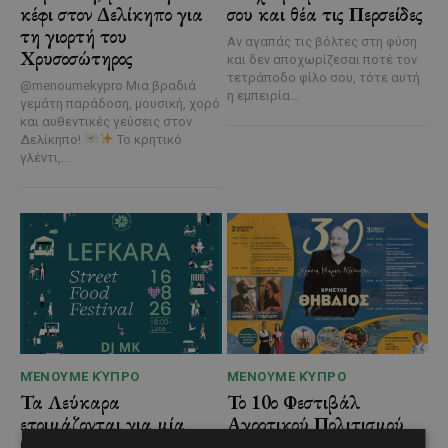
κέφι στον Δελίκηπο για
σου και θέα τις Περσείδες
τη γιορτή του
Αν αγαπάς τις βόλτες στη φύση
Χρυσοσώτηρος
και δεν αποχωρίζεσαι ποτέ τον
τετράποδο φίλο σου, τότε αυτή
@menoumekypro Μια βραδιά
η εμπειρία...
γεμάτη παράδοση, μουσική, χορό
και αυθεντικές γεύσεις στον
Δελίκηπο!
Το κρητικό
γλέντι,...
ΜΈΝΟΥΜΕ ΚΎΠΡΟ
ΜΈΝΟΥΜΕ ΚΎΠΡΟ
Τα Λεύκαρα
Το 10ο Φεστιβάλ
ετοιμάζονται για μία
Αγροτικού Πολιτισμού
βραδιά γεμάτη street
επιστρέφει στον Πρωταρά