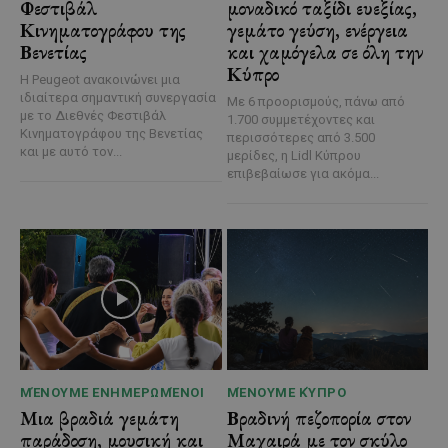
Φεστιβάλ
μοναδικό ταξίδι ευεξίας,
Κινηματογράφου της
γεμάτο γεύση, ενέργεια
Βενετίας
και χαμόγελα σε όλη την
Κύπρο
Η Peugeot ανακοινώνει μια
ιδιαίτερα σημαντική συνεργασία
Με 6 προορισμούς, πάνω από
με το Διεθνές Φεστιβάλ
1.700 συμμετέχοντες και
Κινηματογράφου της Βενετίας
περισσότερες από 3.500
και με αυτό τον...
μερίδες, η Lidl Κύπρου
επιβεβαίωσε για ακόμα...
ΜΈΝΟΥΜΕ ΕΝΗΜΕΡΩΜΈΝΟΙ
ΜΈΝΟΥΜΕ ΚΎΠΡΟ
Μια βραδιά γεμάτη
Βραδινή πεζοπορία στον
παράδοση, μουσική και
Μαχαιρά με τον σκύλο