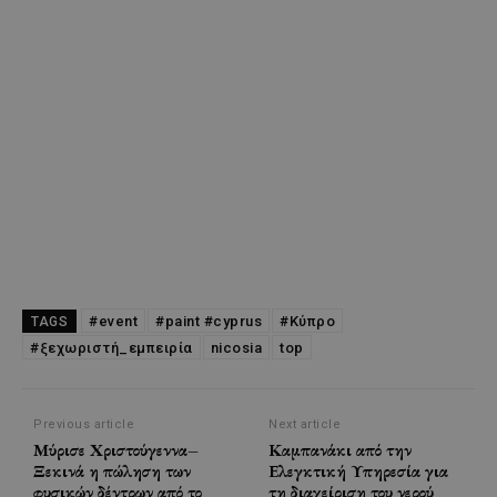
#event
#paint #cyprus
#Κύπρο
TAGS
#ξεχωριστή_εμπειρία
nicosia
top
Previous article
Next article
Μύρισε Χριστούγεννα–
Καμπανάκι από την
Ξεκινά η πώληση των
Ελεγκτική Υπηρεσία για
φυσικών δέντρων από το
τη διαχείριση του νερού