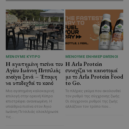
ΜΈΝΟΥΜΕ ΚΎΠΡΟ
ΜΈΝΟΥΜΕ ΕΝΗΜΕΡΩΜΈΝΟΙ
Η αγαπημένη πισίνα του
Η Arla Protein
Αγίου Ιωάννη Πιτσιλιάς
συνεχίζει να καινοτομεί
ανοίγει ξανά – Έτοιμη
με το Arla Protein Food
να υποδεχθεί το κοινό
to Go.
Μια αγαπημένη καλοκαιρινή
Το πλήρες γεύμα που ακολουθεί
επιλογή στην ορεινή Κύπρο
τον ρυθμό της σύγχρονης ζωής.
επιστρέφει ανανεωμένη. Η
Οι σύγχρονοι ρυθμοί της ζωής
υπαίθρια πισίνα στον Άγιο
αλλάζουν τον τρόπο που...
Ιωάννη Πιτσιλιάς ολοκλήρωσε
τις...