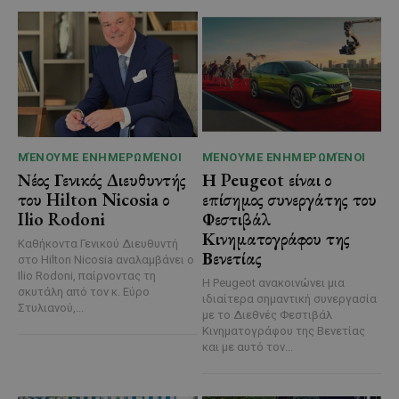
ΜΈΝΟΥΜΕ ΕΝΗΜΕΡΩΜΈΝΟΙ
ΜΈΝΟΥΜΕ ΕΝΗΜΕΡΩΜΈΝΟΙ
Νέος Γενικός Διευθυντής
Η Peugeot είναι ο
του Hilton Nicosia ο
επίσημος συνεργάτης του
Ilio Rodoni
Φεστιβάλ
Κινηματογράφου της
Καθήκοντα Γενικού Διευθυντή
Βενετίας
στο Hilton Nicosia αναλαμβάνει ο
Ilio Rodoni, παίρνοντας τη
Η Peugeot ανακοινώνει μια
σκυτάλη από τον κ. Εύρο
ιδιαίτερα σημαντική συνεργασία
Στυλιανού,...
με το Διεθνές Φεστιβάλ
Κινηματογράφου της Βενετίας
και με αυτό τον...