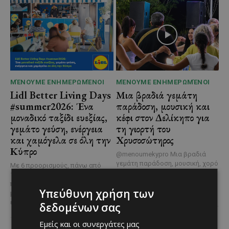
ΜΈΝΟΥΜΕ ΕΝΗΜΕΡΩΜΈΝΟΙ
ΜΈΝΟΥΜΕ ΕΝΗΜΕΡΩΜΈΝΟΙ
Lidl Better Living Days
Μια βραδιά γεμάτη
#summer2026: Ένα
παράδοση, μουσική και
μοναδικό ταξίδι ευεξίας,
κέφι στον Δελίκηπο για
γεμάτο γεύση, ενέργεια
τη γιορτή του
και χαμόγελα σε όλη την
Χρυσοσώτηρος
Κύπρο
@menoumekypro Μια βραδιά
γεμάτη παράδοση, μουσική, χορό
Με 6 προορισμούς, πάνω από
και αυθεντικές γεύσεις στον
1.700 συμμετέχοντες και
Δελίκηπο!
Το κρητικό
περισσότερες από 3.500
Υπεύθυνη χρήση των
γλέντι,...
μερίδες, η Lidl Κύπρου
επιβεβαίωσε για ακόμα...
δεδομένων σας
Εμείς και οι συνεργάτες μας