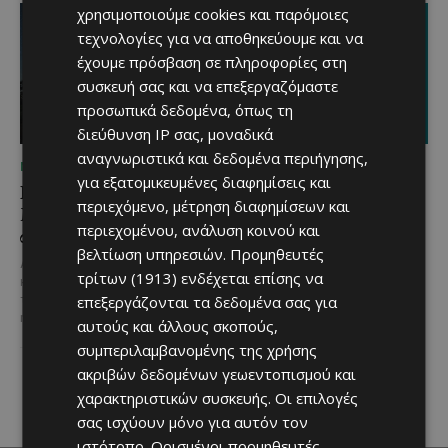
χρησιμοποιούμε cookies και παρόμοιες
τεχνολογίες για να αποθηκεύουμε και να
έχουμε πρόσβαση σε πληροφορίες στη
συσκευή σας και να επεξεργαζόμαστε
προσωπικά δεδομένα, όπως τη
διεύθυνση IP σας, μοναδικά
αναγνωριστικά και δεδομένα περιήγησης,
ΜΈΝΟΥΜΕ ΚΎΠΡΟ
ΜΈΝΟΥΜΕ ΚΎΠΡΟ
για εξατομικευμένες διαφημίσεις και
Βραδινή πεζοπορία στον
Τα Λεύκαρα
περιεχόμενο, μέτρηση διαφημίσεων και
Μαχαιρά με τον σκύλο
ετοιμάζονται για μία
περιεχομένου, ανάλυση κοινού και
σου και θέα τις Περσείδες
βραδιά γεμάτη street
βελτίωση υπηρεσιών.
Προμηθευτές
food, μουσική και
Αν αγαπάς τις βόλτες στη φύση
καλοκαιρινή διάθεση
τρίτων (1913)
ενδέχεται επίσης να
και δεν αποχωρίζεσαι ποτέ τον
επεξεργάζονται τα δεδομένα σας για
τετράποδο φίλο σου, τότε αυτή
Μία από τις πιο γευστικές
η εμπειρία...
αυτούς και άλλους σκοπούς,
εκδηλώσεις του καλοκαιριού
επιστρέφει στα Λεύκαρα,
συμπεριλαμβανομένης της χρήσης
προσκαλώντας μικρούς και
ακριβών δεδομένων γεωεντοπισμού και
μεγάλους να απολαύσουν
χαρακτηριστικών συσκευής. Οι επιλογές
μοναδικές...
σας ισχύουν μόνο για αυτόν τον
ιστότοπο. Ορισμένοι προμηθευτές