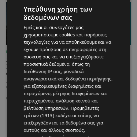
Υπεύθυνη χρήση των
δεδομένων σας
Εμείς και οι συνεργάτες μας
χρησιμοποιούμε cookies και παρόμοιες
τεχνολογίες για να αποθηκεύουμε και να
έχουμε πρόσβαση σε πληροφορίες στη
ΜΈΝΟΥΜΕ ΚΎΠΡΟ
ΜΈΝΟΥΜΕ ΚΎΠΡΟ
συσκευή σας και να επεξεργαζόμαστε
Βραδινή πεζοπορία στον
Τα Λεύκαρα
προσωπικά δεδομένα, όπως τη
Μαχαιρά με τον σκύλο
ετοιμάζονται για μία
διεύθυνση IP σας, μοναδικά
σου και θέα τις Περσείδες
βραδιά γεμάτη street
αναγνωριστικά και δεδομένα περιήγησης,
food, μουσική και
Αν αγαπάς τις βόλτες στη φύση
καλοκαιρινή διάθεση
για εξατομικευμένες διαφημίσεις και
και δεν αποχωρίζεσαι ποτέ τον
περιεχόμενο, μέτρηση διαφημίσεων και
τετράποδο φίλο σου, τότε αυτή
Μία από τις πιο γευστικές
η εμπειρία...
περιεχομένου, ανάλυση κοινού και
εκδηλώσεις του καλοκαιριού
επιστρέφει στα Λεύκαρα,
βελτίωση υπηρεσιών.
Προμηθευτές
προσκαλώντας μικρούς και
τρίτων (1913)
ενδέχεται επίσης να
μεγάλους να απολαύσουν
επεξεργάζονται τα δεδομένα σας για
μοναδικές...
αυτούς και άλλους σκοπούς,