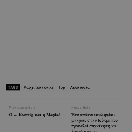
#αρχιτεκτονική
top
Λευκωσία
TAGS
Previous article
Next article
Ο ….Κωστής και η Μαρία!
Ένα σπάνιο εκκλησάκι –
μνημείο στην Κύπρο που
προκαλεί συγκίνηση και
ξυπνά μνήμες