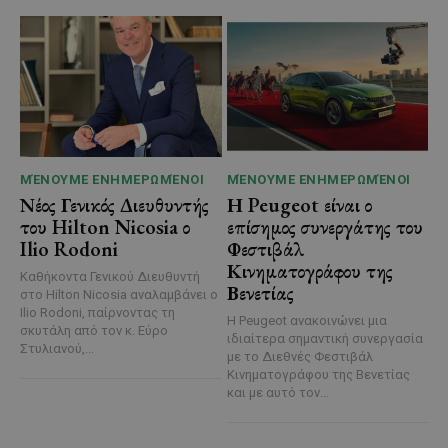
ΜΈΝΟΥΜΕ ΕΝΗΜΕΡΩΜΈΝΟΙ
ΜΈΝΟΥΜΕ ΕΝΗΜΕΡΩΜΈΝΟΙ
Νέος Γενικός Διευθυντής
Η Peugeot είναι ο
του Hilton Nicosia ο
επίσημος συνεργάτης του
Ilio Rodoni
Φεστιβάλ
Κινηματογράφου της
Καθήκοντα Γενικού Διευθυντή
Βενετίας
στο Hilton Nicosia αναλαμβάνει ο
Ilio Rodoni, παίρνοντας τη
Η Peugeot ανακοινώνει μια
σκυτάλη από τον κ. Εύρο
ιδιαίτερα σημαντική συνεργασία
Στυλιανού,...
με το Διεθνές Φεστιβάλ
Κινηματογράφου της Βενετίας
και με αυτό τον...