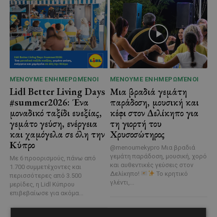
ΜΈΝΟΥΜΕ ΕΝΗΜΕΡΩΜΈΝΟΙ
ΜΈΝΟΥΜΕ ΕΝΗΜΕΡΩΜΈΝΟΙ
Lidl Better Living Days
Μια βραδιά γεμάτη
#summer2026: Ένα
παράδοση, μουσική και
μοναδικό ταξίδι ευεξίας,
κέφι στον Δελίκηπο για
γεμάτο γεύση, ενέργεια
τη γιορτή του
και χαμόγελα σε όλη την
Χρυσοσώτηρος
Κύπρο
@menoumekypro Μια βραδιά
γεμάτη παράδοση, μουσική, χορό
Με 6 προορισμούς, πάνω από
και αυθεντικές γεύσεις στον
1.700 συμμετέχοντες και
Δελίκηπο!
Το κρητικό
περισσότερες από 3.500
γλέντι,...
μερίδες, η Lidl Κύπρου
επιβεβαίωσε για ακόμα...