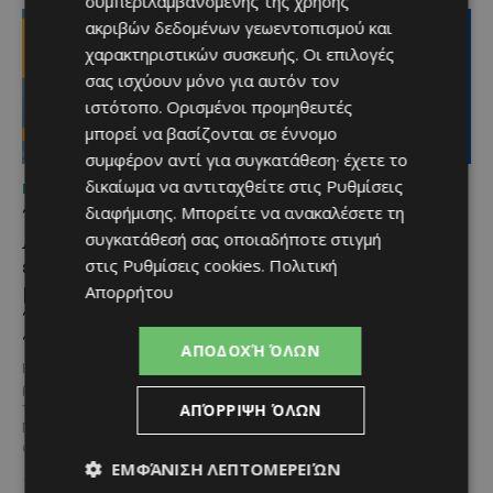
συμπεριλαμβανομένης της χρήσης
ακριβών δεδομένων γεωεντοπισμού και
χαρακτηριστικών συσκευής. Οι επιλογές
σας ισχύουν μόνο για αυτόν τον
ιστότοπο. Ορισμένοι προμηθευτές
μπορεί να βασίζονται σε έννομο
συμφέρον αντί για συγκατάθεση· έχετε το
δικαίωμα να αντιταχθείτε στις
Ρυθμίσεις
ΜΈΝΟΥΜΕ ΚΎΠΡΟ
ΜΈΝΟΥΜΕ ΕΝΗΜΕΡΩΜΈΝΟΙ
διαφήμισης
. Μπορείτε να ανακαλέσετε τη
Το 10ο Φεστιβάλ
Διεθνώς αναγνωρισμένα
Αγροτικού Πολιτισμού
κρασιά στην κορυφαία
συγκατάθεσή σας οποιαδήποτε στιγμή
επιστρέφει στον Πρωταρά
σχέση ποιότητας-τιμής
στις
Ρυθμίσεις cookies
.
Πολιτική
με μουσική,
από τη Lidl Κύπρου
Απορρήτου
παραδοσιακές γεύσεις και
Με σφραγίδα ποιότητας από
πλούσιο πρόγραμμα
τους Masters of Wine, η κάβα της
ΑΠΟΔΟΧΉ ΌΛΩΝ
εταιρείας συνδυάζει εξαιρετική
Η κυπριακή παράδοση δίνει ξανά
ποικιλία, διεθνείς διακρίσεις
ραντεβού στον Πρωταρά, καθώς
και...
ΑΠΌΡΡΙΨΗ ΌΛΩΝ
το 10ο Φεστιβάλ Αγροτικού
Πολιτισμού θα πραγματοποιηθεί
στις 2...
ΕΜΦΆΝΙΣΗ ΛΕΠΤΟΜΕΡΕΙΏΝ