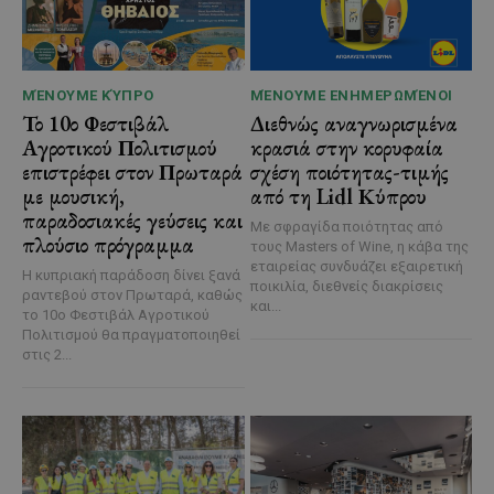
ΜΈΝΟΥΜΕ ΚΎΠΡΟ
ΜΈΝΟΥΜΕ ΕΝΗΜΕΡΩΜΈΝΟΙ
Το 10ο Φεστιβάλ
Διεθνώς αναγνωρισμένα
Αγροτικού Πολιτισμού
κρασιά στην κορυφαία
επιστρέφει στον Πρωταρά
σχέση ποιότητας-τιμής
με μουσική,
από τη Lidl Κύπρου
παραδοσιακές γεύσεις και
Με σφραγίδα ποιότητας από
πλούσιο πρόγραμμα
τους Masters of Wine, η κάβα της
εταιρείας συνδυάζει εξαιρετική
Η κυπριακή παράδοση δίνει ξανά
ποικιλία, διεθνείς διακρίσεις
ραντεβού στον Πρωταρά, καθώς
και...
το 10ο Φεστιβάλ Αγροτικού
Πολιτισμού θα πραγματοποιηθεί
στις 2...