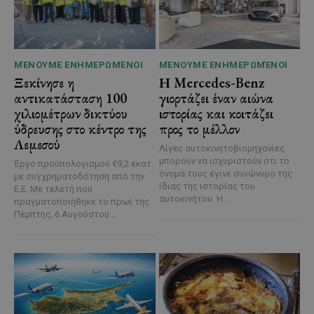
ΜΈΝΟΥΜΕ ΕΝΗΜΕΡΩΜΈΝΟΙ
ΜΈΝΟΥΜΕ ΕΝΗΜΕΡΩΜΈΝΟΙ
Ξεκίνησε η
Η Mercedes-Benz
αντικατάσταση 100
γιορτάζει έναν αιώνα
χιλιομέτρων δικτύου
ιστορίας και κοιτάζει
ύδρευσης στο κέντρο της
προς το μέλλον
Λεμεσού
Λίγες αυτοκινητοβιομηχανίες
μπορούν να ισχυριστούν ότι το
Έργο προϋπολογισμού €9,2 εκατ.
όνομά τους έγινε συνώνυμο της
με συγχρηματοδότηση από την
ίδιας της ιστορίας του
Ε.Ε. Με τελετή που
αυτοκινήτου. Η...
πραγματοποιήθηκε το πρωί της
Πέμπτης, 6 Αυγούστου...