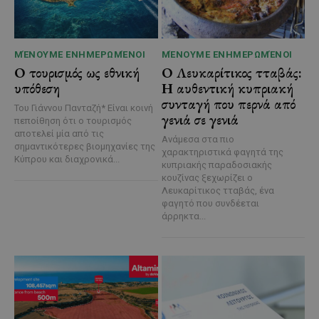
ΜΈΝΟΥΜΕ ΕΝΗΜΕΡΩΜΈΝΟΙ
ΜΈΝΟΥΜΕ ΕΝΗΜΕΡΩΜΈΝΟΙ
Ο τουρισμός ως εθνική
Ο Λευκαρίτικος τταβάς:
υπόθεση
Η αυθεντική κυπριακή
συνταγή που περνά από
Του Γιάννου Πανταζή* Είναι κοινή
γενιά σε γενιά
πεποίθηση ότι ο τουρισμός
αποτελεί μία από τις
Ανάμεσα στα πιο
σημαντικότερες βιομηχανίες της
χαρακτηριστικά φαγητά της
Κύπρου και διαχρονικά...
κυπριακής παραδοσιακής
κουζίνας ξεχωρίζει ο
Λευκαρίτικος τταβάς, ένα
φαγητό που συνδέεται
άρρηκτα...