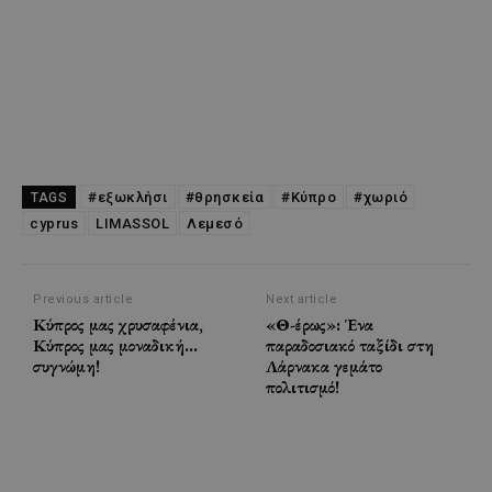
#εξωκλήσι
#θρησκεία
#Κύπρο
#χωριό
TAGS
cyprus
LIMASSOL
Λεμεσό
Previous article
Next article
Κύπρος μας χρυσαφένια,
«Θ-έρως»: Ένα
Κύπρος μας μοναδική…
παραδοσιακό ταξίδι στη
συγνώμη!
Λάρνακα γεμάτο
πολιτισμό!