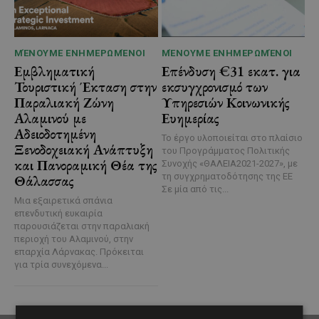
ΜΈΝΟΥΜΕ ΕΝΗΜΕΡΩΜΈΝΟΙ
ΜΈΝΟΥΜΕ ΕΝΗΜΕΡΩΜΈΝΟΙ
Εμβληματική
Επένδυση €31 εκατ. για
Τουριστική Έκταση στην
εκσυγχρονισμό των
Παραλιακή Ζώνη
Υπηρεσιών Κοινωνικής
Αλαμινού με
Ευημερίας
Αδειοδοτημένη
Το έργο υλοποιείται στο πλαίσιο
Ξενοδοχειακή Ανάπτυξη
του Προγράμματος Πολιτικής
και Πανοραμική Θέα της
Συνοχής «ΘΑΛΕΙΑ2021-2027», με
τη συγχρηματοδότησης της ΕΕ
Θάλασσας
Σε μία από τις...
Μια εξαιρετικά σπάνια
επενδυτική ευκαιρία
παρουσιάζεται στην παραλιακή
περιοχή του Αλαμινού, στην
επαρχία Λάρνακας. Πρόκειται
για τρία συνεχόμενα...