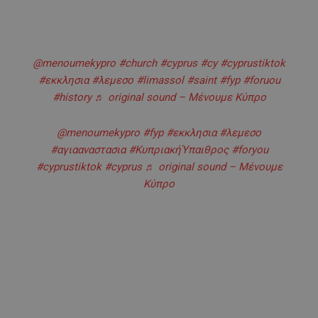
@menoumekypro
#church
#cyprus
#cy
#cyprustiktok
#εκκλησια
#λεμεσο
#limassol
#saint
#fyp
#foruou
#history
♬ original sound – Μένουμε Κύπρο
@menoumekypro
#fyp
#εκκλησια
#λεμεσο
#αγιααναστασια
#ΚυπριακήΎπαιθρος
#foryou
#cyprustiktok
#cyprus
♬ original sound – Μένουμε
Κύπρο