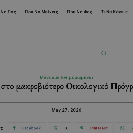
 Να Πας
Που Να Μείνεις
Που Να Φας
Τι Να Κάνεις
Μένουμε Ενημερωμένοι
 στο μακροβιότερο Οικολογικό Πρό
May 27, 2026
t:
Facebook
X
Pinterest