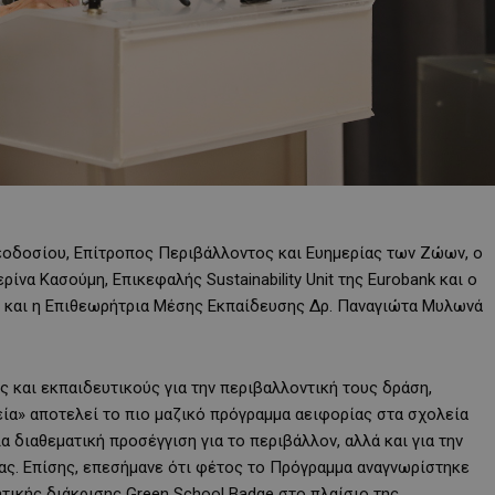
οδοσίου, Επίτροπος Περιβάλλοντος και Ευημερίας των Ζώων, ο
ίνα Κασούμη, Επικεφαλής Sustainability Unit της Eurobank και ο
ς και η Επιθεωρήτρια Μέσης Εκπαίδευσης Δρ. Παναγιώτα Μυλωνά
ς και εκπαιδευτικούς για την περιβαλλοντική τους δράση,
ία» αποτελεί το πιο μαζικό πρόγραμμα αειφορίας στα σχολεία
α διαθεματική προσέγγιση για το περιβάλλον, αλλά και για την
ας. Επίσης, επεσήμανε ότι φέτος το Πρόγραμμα αναγνωρίστηκε
ητικής διάκρισης Green School Badge στο πλαίσιο της