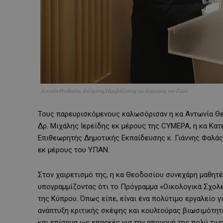
Αντωνία Θεοδοσίου, Επίτροπος Περιβάλλοντος και Ευημερίας των Ζώων
Τους παρευρισκόμενους καλωσόρισαν η κα Αντωνία Θε
Δρ. Μιχάλης Ιερείδης εκ μέρους της CYMEPA, η κα Κατερ
Επιθεωρητής Δημοτικής Εκπαίδευσης κ. Γιάννης Φαλά
εκ μέρους του ΥΠΑΝ.
Στον χαιρετισμό της, η κα Θεοδοσίου συνεχάρη μαθητέ
υπογραμμίζοντας ότι το Πρόγραμμα «Οικολογικά Σχολε
της Κύπρου. Όπως είπε, είναι ένα πολύτιμο εργαλείο γι
ανάπτυξη κριτικής σκέψης και κουλτούρας βιωσιμότητ
και επίσημα ως επαρκές για την απονομή της πολύ τιμ