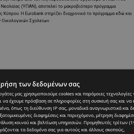
ι Νεολαίας (ΥΠΑΝ), αποτελεί το μακροβιότερο πρόγραμμα
ς Κύπρου. Η Eurobank στηρίζει διαχρονικά το πρόγραμμα εδώ και
ν Οικολογικών Σχολείων.
χρήση των δεδομένων σας
εργάτες μας χρησιμοποιούμε cookies και παρόμοιες τεχνολογίες 
ι να έχουμε πρόσβαση σε πληροφορίες στη συσκευή σας και να
ένα, όπως τη διεύθυνση IP σας, μοναδικά αναγνωριστικά και 
χολείων που συμμετέχουν ενεργά στο Πρόγραμμα, βραβεύτηκαν με
εξατομικευμένες διαφημίσεις και περιεχόμενο, μέτρηση διαφημίσ
τηματικής και μετρήσιμης περιβαλλοντικής τους δράσης, καθώς
νάλυση κοινού και βελτίωση υπηρεσιών.
Προμηθευτές τρίτων (1
 οδηγό τους 17 Στόχους Βιώσιμης Ανάπτυξης των Ηνωμένων
ργάζονται τα δεδομένα σας για αυτούς και άλλους σκοπούς,