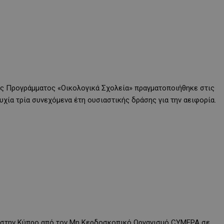
ύς Προγράμματος «Οικολογικά Σχολεία» πραγματοποιήθηκε στις
χία τρία συνεχόμενα έτη ουσιαστικής δράσης για την αειφορία.
ι στην Κύπρο από τον Μη Κερδοσκοπικό Οργανισμό CYMEPA σε