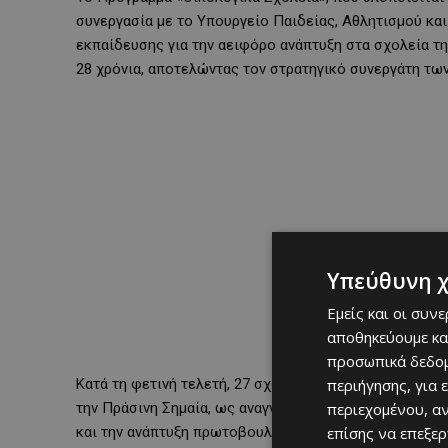
συνεργασία με το Υπουργείο Παιδείας, Αθλητισμού κα
εκπαίδευσης για την αειφόρο ανάπτυξη στα σχολεία τη
28 χρόνια, αποτελώντας τον στρατηγικό συνεργάτη τω
Υπεύθυνη 
Εμείς και οι συν
αποθηκεύουμε κα
προσωπικά δεδομ
Κατά τη φετινή τελετή, 27 σχολεία από σύνολο 168 σ
περιήγησης, για 
την Πράσινη Σημαία, ως αναγνώριση της τριετούς συσ
περιεχομένου, α
και την ανάπτυξη πρωτοβουλιών για την αειφορία, με
επίσης να επεξε