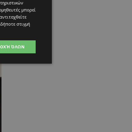
τηριστικών
ομηθευτές μπορεί
 αντιταχθείτε
αδήποτε στιγμή
ΟΧΉ ΌΛΩΝ