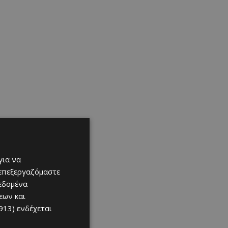
για να
 επεξεργαζόμαστε
δεδομένα
εων και
913)
ενδέχεται