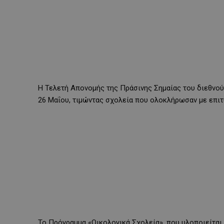
Η Τελετή Απονομής της Πράσινης Σημαίας του διεθνο
26 Μαΐου, τιμώντας σχολεία που ολοκλήρωσαν με επιτυ
Το Πρόγραμμα «Οικολογικά Σχολεία», που υλοποιείτα