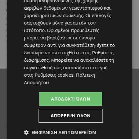
συμπεριλαμβανομένης της χρήσης
και Πανοραμική Θέα της
Συνοχής «ΘΑΛΕΙΑ2021-2027», με
ακριβών δεδομένων γεωεντοπισμού και
τη συγχρηματοδότησης της ΕΕ
Θάλασσας
Σε μία από τις...
χαρακτηριστικών συσκευής. Οι επιλογές
Μια εξαιρετικά σπάνια
σας ισχύουν μόνο για αυτόν τον
επενδυτική ευκαιρία
ιστότοπο. Ορισμένοι προμηθευτές
παρουσιάζεται στην παραλιακή
περιοχή του Αλαμινού, στην
μπορεί να βασίζονται σε έννομο
επαρχία Λάρνακας. Πρόκειται
συμφέρον αντί για συγκατάθεση· έχετε το
για τρία συνεχόμενα...
δικαίωμα να αντιταχθείτε στις
Ρυθμίσεις
διαφήμισης
. Μπορείτε να ανακαλέσετε τη
συγκατάθεσή σας οποιαδήποτε στιγμή
στις
Ρυθμίσεις cookies
.
Πολιτική
Απορρήτου
ΑΠΟΔΟΧΉ ΌΛΩΝ
ΑΠΌΡΡΙΨΗ ΌΛΩΝ
ΕΜΦΆΝΙΣΗ ΛΕΠΤΟΜΕΡΕΙΏΝ