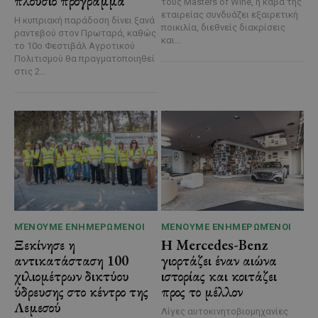
πλούσιο πρόγραμμα
τους Masters of Wine, η κάβα της
εταιρείας συνδυάζει εξαιρετική
Η κυπριακή παράδοση δίνει ξανά
ποικιλία, διεθνείς διακρίσεις
ραντεβού στον Πρωταρά, καθώς
και...
το 10ο Φεστιβάλ Αγροτικού
Πολιτισμού θα πραγματοποιηθεί
στις 2...
ΜΈΝΟΥΜΕ ΕΝΗΜΕΡΩΜΈΝΟΙ
ΜΈΝΟΥΜΕ ΕΝΗΜΕΡΩΜΈΝΟΙ
Ξεκίνησε η
Η Mercedes-Benz
αντικατάσταση 100
γιορτάζει έναν αιώνα
χιλιομέτρων δικτύου
ιστορίας και κοιτάζει
ύδρευσης στο κέντρο της
προς το μέλλον
Λεμεσού
Λίγες αυτοκινητοβιομηχανίες