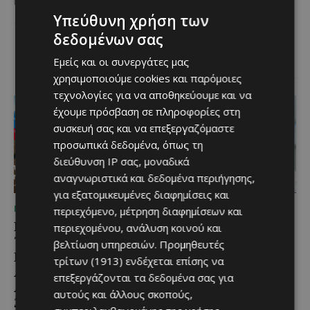
Κύπρου και διαχρονικά...
κυπριακής παραδοσιακής
Υπεύθυνη χρήση των
κουζίνας ξεχωρίζει ο
Λευκαρίτικος τταβάς, ένα
δεδομένων σας
φαγητό που συνδέεται
άρρηκτα...
Εμείς και οι συνεργάτες μας
χρησιμοποιούμε cookies και παρόμοιες
τεχνολογίες για να αποθηκεύουμε και να
έχουμε πρόσβαση σε πληροφορίες στη
συσκευή σας και να επεξεργαζόμαστε
προσωπικά δεδομένα, όπως τη
διεύθυνση IP σας, μοναδικά
αναγνωριστικά και δεδομένα περιήγησης,
για εξατομικευμένες διαφημίσεις και
ΜΈΝΟΥΜΕ ΕΝΗΜΕΡΩΜΈΝΟΙ
ΜΈΝΟΥΜΕ ΕΝΗΜΕΡΩΜΈΝΟΙ
περιεχόμενο, μέτρηση διαφημίσεων και
Εμβληματική
Επένδυση €31 εκατ. για
περιεχομένου, ανάλυση κοινού και
Τουριστική Έκταση στην
εκσυγχρονισμό των
βελτίωση υπηρεσιών.
Προμηθευτές
Παραλιακή Ζώνη
Υπηρεσιών Κοινωνικής
τρίτων (1913)
ενδέχεται επίσης να
Αλαμινού με
Ευημερίας
επεξεργάζονται τα δεδομένα σας για
Αδειοδοτημένη
Το έργο υλοποιείται στο πλαίσιο
αυτούς και άλλους σκοπούς,
Ξενοδοχειακή Ανάπτυξη
του Προγράμματος Πολιτικής