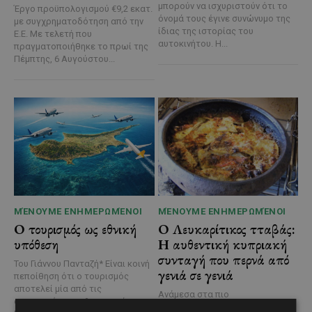
μπορούν να ισχυριστούν ότι το
Έργο προϋπολογισμού €9,2 εκατ.
όνομά τους έγινε συνώνυμο της
με συγχρηματοδότηση από την
ίδιας της ιστορίας του
Ε.Ε. Με τελετή που
αυτοκινήτου. Η...
πραγματοποιήθηκε το πρωί της
Πέμπτης, 6 Αυγούστου...
ΜΈΝΟΥΜΕ ΕΝΗΜΕΡΩΜΈΝΟΙ
ΜΈΝΟΥΜΕ ΕΝΗΜΕΡΩΜΈΝΟΙ
Ο τουρισμός ως εθνική
Ο Λευκαρίτικος τταβάς:
υπόθεση
Η αυθεντική κυπριακή
συνταγή που περνά από
Του Γιάννου Πανταζή* Είναι κοινή
γενιά σε γενιά
πεποίθηση ότι ο τουρισμός
αποτελεί μία από τις
Ανάμεσα στα πιο
σημαντικότερες βιομηχανίες της
χαρακτηριστικά φαγητά της