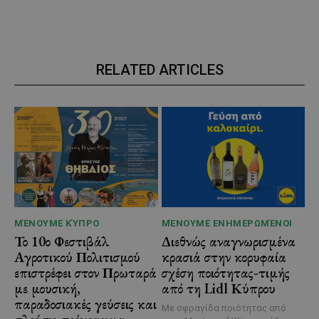
RELATED ARTICLES
ΜΈΝΟΥΜΕ ΚΎΠΡΟ
ΜΈΝΟΥΜΕ ΕΝΗΜΕΡΩΜΈΝΟΙ
Το 10ο Φεστιβάλ
Διεθνώς αναγνωρισμένα
Αγροτικού Πολιτισμού
κρασιά στην κορυφαία
επιστρέφει στον Πρωταρά
σχέση ποιότητας-τιμής
με μουσική,
από τη Lidl Κύπρου
παραδοσιακές γεύσεις και
Με σφραγίδα ποιότητας από