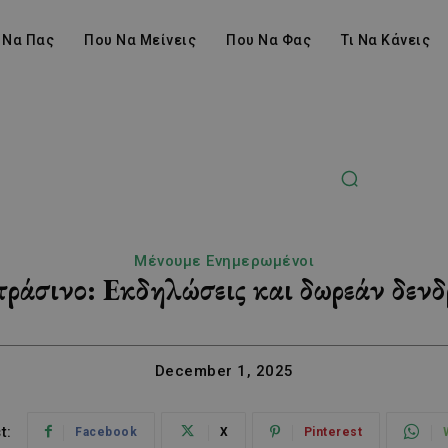
 Να Πας
Που Να Μείνεις
Που Να Φας
Τι Να Κάνεις
Μένουμε Ενημερωμένοι
πράσινο: Εκδηλώσεις και δωρεάν δεν
December 1, 2025
t:
Facebook
X
Pinterest