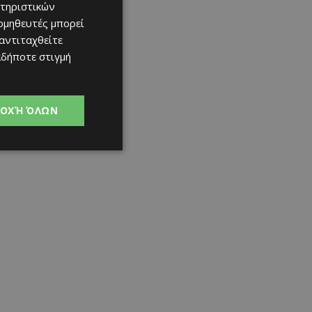
τηριστικών
ομηθευτές μπορεί
 αντιταχθείτε
αδήποτε στιγμή
ΟΧΉ ΌΛΩΝ