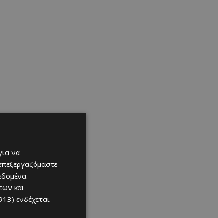
για να
 επεξεργαζόμαστε
δεδομένα
εων και
913)
ενδέχεται