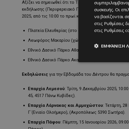
Αξίζει να σημειωθεί ότι το Τμήμα Δασών θα
διαθέτει
συμπεριλαμβανομ
εκδήλωσης (Περιφερειακό Γυμνάσιο Ακακίου), όσο και
συσκευής. Οι επ
2025, από τις 10:00 το πρωί και για περίπου μία ώρα:
να βασίζονται σε
στις
Ρυθμίσεις δ
στις
Ρυθμίσεις c
Πλατεία Ελευθερίας (στο άνοιγμα των πεζοδρόμων
Λεωφόρος Μακαρίου (χώρος στάθμευσης KTIMACO 
ΕΜΦΆΝΙΣΗ 
Εθνικό Δασικό Πάρκο Αθαλάσσας (νοτιοδυτική είσο
Εθνικό Δασικό Πάρκο Ακαδημίας (πλησίον του αναψ
Εκδηλώσεις
για την Εβδομάδα του Δέντρου θα πραγμα
Επαρχία Λεμεσού
: Τρίτη, 9 Δεκεμβρίου 2025, 10:
45, 4517 Πάνω Κυβίδες).
Επαρχία Λάρνακας και Αμμοχώστου
: Τετάρτη, 2
Γ΄(Ενιαίο Ολοήμερο), (Ακροπόλεως 5390 Σωτήρα).
Επαρχία Πάφου
: Πέμπτη, 15 Ιανουαρίου 2026, 09:
Πάφος).