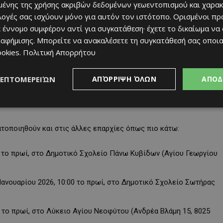
 δωρεάν δενδρύλλια
στο κοινό τόσο έξω από τον χώρο της
ένης της χρήσης ακριβών δεδομένων γεωεντοπισμού και χαρακ
 στα ακόλουθα σημεία στη Λευκωσία, την Κυριακή 7 Δεκεμβρίου
ιλογές σας ισχύουν μόνο για αυτόν τον ιστότοπο. Ορισμένοι πρ
 έννομο συμφέρον αντί για συγκατάθεση· έχετε το δικαίωμα να
ιαφήμισης
. Μπορείτε να ανακαλέσετε τη συγκατάθεσή σας οποι
ookies
.
Πολιτική Απορρήτου
 Λήδρας και Ονασαγόρου)
– συμβολή οδών Ζήνας Κάνθερ και Θεοφάνους Θεοδότου)
ΛΕΠΤΟΜΕΡΕΙΏΝ
ΑΠΌΡΡΙΨΗ ΌΛΩΝ
ΑΠΟΔ
δος και Πάρκο Αγίου Γεωργίου)
υκτήριου)
τοποιηθούν και στις άλλες επαρχίες όπως πιο κάτω:
00 το πρωί, στο Δημοτικό Σχολείο Πάνω Κυβίδων (Αγίου Γεωργίου
8 Ιανουαρίου 2026, 10:00 το πρωί, στο Δημοτικό Σχολείο Σωτήρας
00 το πρωί, στο Λύκειο Αγίου Νεοφύτου (Ανδρέα Βλάμη 15, 8025