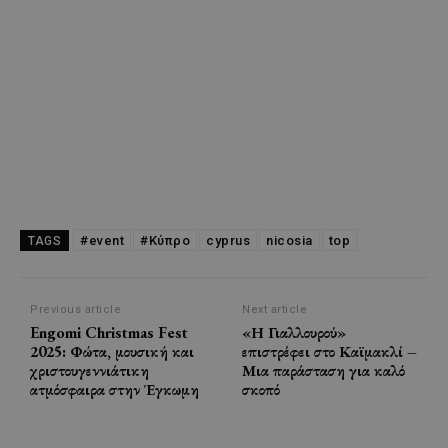
#event
#Κύπρο
cyprus
nicosia
top
TAGS
Previous article
Next article
Engomi Christmas Fest
«Η Γιαλλουρού»
2025: Φώτα, μουσική και
επιστρέφει στο Καϊμακλί –
χριστουγεννιάτικη
Μια παράσταση για καλό
ατμόσφαιρα στην Έγκωμη
σκοπό