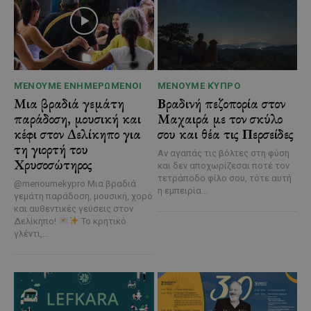
ΜΈΝΟΥΜΕ ΕΝΗΜΕΡΩΜΈΝΟΙ
ΜΈΝΟΥΜΕ ΚΎΠΡΟ
Μια βραδιά γεμάτη
Βραδινή πεζοπορία στον
παράδοση, μουσική και
Μαχαιρά με τον σκύλο
κέφι στον Δελίκηπο για
σου και θέα τις Περσείδες
τη γιορτή του
Αν αγαπάς τις βόλτες στη φύση
Χρυσοσώτηρος
και δεν αποχωρίζεσαι ποτέ τον
τετράποδο φίλο σου, τότε αυτή
@menoumekypro Μια βραδιά
η εμπειρία...
γεμάτη παράδοση, μουσική, χορό
και αυθεντικές γεύσεις στον
Δελίκηπο!
Το κρητικό
γλέντι,...