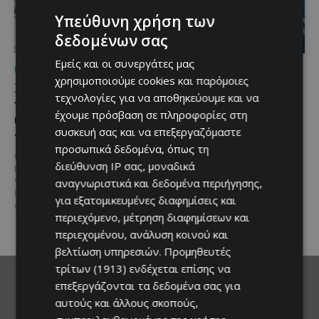
Υπεύθυνη χρήση των
δεδομένων σας
Εμείς και οι συνεργάτες μας
ΜΈΝΟΥΜΕ ΕΝΗΜΕΡΩΜΈΝΟΙ
ΜΈΝΟΥΜΕ ΕΝΗΜΕΡΩΜΈΝΟΙ
χρησιμοποιούμε cookies και παρόμοιες
Η Mercedes-Benz
Ο τουρισμός ως εθνική
τεχνολογίες για να αποθηκεύουμε και να
γιορτάζει έναν αιώνα
υπόθεση
έχουμε πρόσβαση σε πληροφορίες στη
ιστορίας και κοιτάζει
Του Γιάννου Πανταζή* Είναι κοινή
συσκευή σας και να επεξεργαζόμαστε
προς το μέλλον
πεποίθηση ότι ο τουρισμός
προσωπικά δεδομένα, όπως τη
αποτελεί μία από τις
Λίγες αυτοκινητοβιομηχανίες
σημαντικότερες βιομηχανίες της
διεύθυνση IP σας, μοναδικά
μπορούν να ισχυριστούν ότι το
Κύπρου και διαχρονικά...
όνομά τους έγινε συνώνυμο της
αναγνωριστικά και δεδομένα περιήγησης,
ίδιας της ιστορίας του
για εξατομικευμένες διαφημίσεις και
αυτοκινήτου. Η...
περιεχόμενο, μέτρηση διαφημίσεων και
περιεχομένου, ανάλυση κοινού και
βελτίωση υπηρεσιών.
Προμηθευτές
τρίτων (1913)
ενδέχεται επίσης να
επεξεργάζονται τα δεδομένα σας για
αυτούς και άλλους σκοπούς,