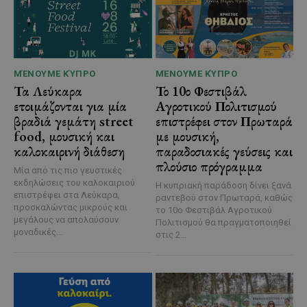
ΜΈΝΟΥΜΕ ΚΎΠΡΟ
ΜΈΝΟΥΜΕ ΚΎΠΡΟ
Τα Λεύκαρα
Το 10ο Φεστιβάλ
ετοιμάζονται για μία
Αγροτικού Πολιτισμού
βραδιά γεμάτη street
επιστρέφει στον Πρωταρά
food, μουσική και
με μουσική,
καλοκαιρινή διάθεση
παραδοσιακές γεύσεις και
πλούσιο πρόγραμμα
Μία από τις πιο γευστικές
εκδηλώσεις του καλοκαιριού
Η κυπριακή παράδοση δίνει ξανά
επιστρέφει στα Λεύκαρα,
ραντεβού στον Πρωταρά, καθώς
προσκαλώντας μικρούς και
το 10ο Φεστιβάλ Αγροτικού
μεγάλους να απολαύσουν
Πολιτισμού θα πραγματοποιηθεί
μοναδικές...
στις 2...