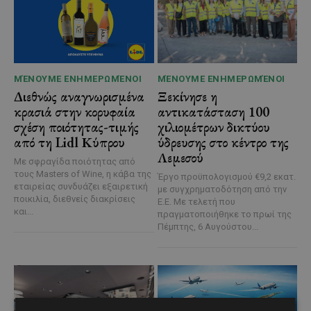
ΜΈΝΟΥΜΕ ΕΝΗΜΕΡΩΜΈΝΟΙ
ΜΈΝΟΥΜΕ ΕΝΗΜΕΡΩΜΈΝΟΙ
Διεθνώς αναγνωρισμένα
Ξεκίνησε η
κρασιά στην κορυφαία
αντικατάσταση 100
σχέση ποιότητας-τιμής
χιλιομέτρων δικτύου
από τη Lidl Κύπρου
ύδρευσης στο κέντρο της
Λεμεσού
Με σφραγίδα ποιότητας από
τους Masters of Wine, η κάβα της
Έργο προϋπολογισμού €9,2 εκατ.
εταιρείας συνδυάζει εξαιρετική
με συγχρηματοδότηση από την
ποικιλία, διεθνείς διακρίσεις
Ε.Ε. Με τελετή που
και...
πραγματοποιήθηκε το πρωί της
Πέμπτης, 6 Αυγούστου...