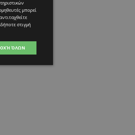
τηριστικών
ομηθευτές μπορεί
 αντιταχθείτε
αδήποτε στιγμή
ΟΧΉ ΌΛΩΝ