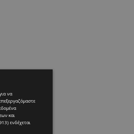
για να
 επεξεργαζόμαστε
δεδομένα
εων και
913)
ενδέχεται