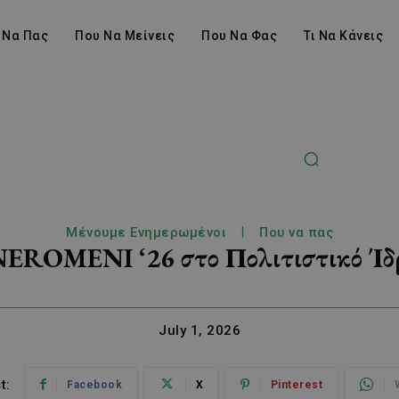
 Να Πας
Που Να Μείνεις
Που Να Φας
Τι Να Κάνεις
Μένουμε Ενημερωμένοι
Που να πας
EROMENI ‘26 στο Πολιτιστικό Ίδ
July 1, 2026
t:
Facebook
X
Pinterest