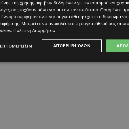
ένης της χρήσης ακριβών δεδομένων γεωεντοπισμού και χαρακ
φωνικό ηχητικό σώμα, αναδεικνύοντας την ποικιλία τεχνικών και
ιλογές σας ισχύουν μόνο για αυτόν τον ιστότοπο. Ορισμένοι πρ
ητικό Σύνολο «Κάλεσμα» λειτουργεί ως ζωντανός φορέας της
 έννομο συμφέρον αντί για συγκατάθεση· έχετε το δικαίωμα να
νικές προσεγγίσεις.
ιαφήμισης
. Μπορείτε να ανακαλέσετε τη συγκατάθεσή σας οποι
ookies
.
Πολιτική Απορρήτου
ές συνθέσεις των δύο μουσικών σχημάτων. Μέσα από αυτή τη
τοιχειό, αλλά ως συνεχώς εξελισσόμενη δημιουργική διαδικασία,
ΛΕΠΤΟΜΕΡΕΙΏΝ
ΑΠΌΡΡΙΨΗ ΌΛΩΝ
ΑΠΟΔ
ονης καλλιτεχνικής έκφρασης, με έμφαση στην Κυπριακή μουσική
ρο ως γέφυρα επικοινωνίας.