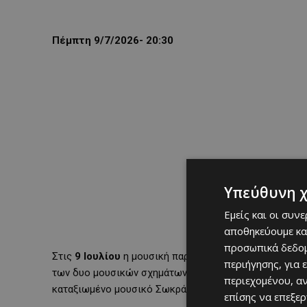
Πέμπτη 9/7/2026- 20:30
Υπεύθυνη 
Εμείς και οι συν
αποθηκεύουμε κα
προσωπικά δεδομ
Στις
9 Ιουλίου
η μουσική παράσταση
«Συνηχήσεις»
πρ
περιήγησης, για 
των δυο μουσικών σχημάτων «
Λύρα
quartet
»
και του 
περιεχομένου, α
καταξιωμένο μουσικό Σωκράτη Σινόπουλο.
επίσης να επεξε