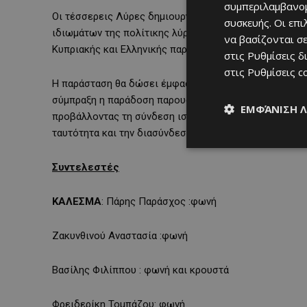
συμπεριλαμβανομ
Οι τέσσερεις Λύρες δημιουργούν ένα πρωτότυπο πολυ
συσκευής. Οι επ
ιδιωμάτων της πολίτικης λύρας, ενώ το εξάφωνο Φων
να βασίζονται σε
Κυπριακής και Ελληνικής παράδοσης μέσα από πολυφω
στις
Ρυθμίσεις δ
στις
Ρυθμίσεις c
Η παράσταση θα δώσει έμφαση της αυθεντικές μουσικ
σύμπραξη η παράδοση παρουσιάζεται όχι ως στατικό σ
ΕΜΦΆΝΙΣΗ 
προβάλλοντας τη σύνδεση ιστορικής μνήμης και σύγχρ
ταυτότητα και την διασύνδεση της με τον ελληνικό χώ
Συντελεστές
ΚΑΛΕΣΜΑ
: Πάρης Παράσχος :φωνή
Ζακυνθινού Αναστασία :φωνή
Βασίλης Φιλίππου : φωνή και κρουστά
Φρειδερίκη Τομπάζου: φωνή