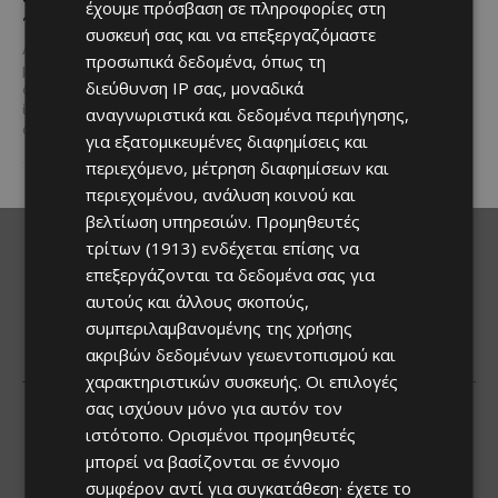
Του Γιάννου Πανταζή* Είναι κοινή
έχουμε πρόσβαση σε πληροφορίες στη
προς το μέλλον
πεποίθηση ότι ο τουρισμός
συσκευή σας και να επεξεργαζόμαστε
αποτελεί μία από τις
Λίγες αυτοκινητοβιομηχανίες
προσωπικά δεδομένα, όπως τη
σημαντικότερες βιομηχανίες της
μπορούν να ισχυριστούν ότι το
Κύπρου και διαχρονικά...
διεύθυνση IP σας, μοναδικά
όνομά τους έγινε συνώνυμο της
ίδιας της ιστορίας του
αναγνωριστικά και δεδομένα περιήγησης,
αυτοκινήτου. Η...
για εξατομικευμένες διαφημίσεις και
περιεχόμενο, μέτρηση διαφημίσεων και
περιεχομένου, ανάλυση κοινού και
βελτίωση υπηρεσιών.
Προμηθευτές
τρίτων (1913)
ενδέχεται επίσης να
επεξεργάζονται τα δεδομένα σας για
αυτούς και άλλους σκοπούς,
συμπεριλαμβανομένης της χρήσης
ακριβών δεδομένων γεωεντοπισμού και
χαρακτηριστικών συσκευής. Οι επιλογές
σας ισχύουν μόνο για αυτόν τον
ιστότοπο. Ορισμένοι προμηθευτές
μπορεί να βασίζονται σε έννομο
συμφέρον αντί για συγκατάθεση· έχετε το