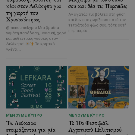
κέφι στον Δελίκηπο για
σου και θέα τις Περσείδες
τη γιορτή του
Αν αγαπάς τις βόλτες στη φύση
Χρυσοσώτηρος
και δεν αποχωρίζεσαι ποτέ τον
τετράποδο φίλο σου, τότε αυτή
@menoumekypro Μια βραδιά
η εμπειρία...
γεμάτη παράδοση, μουσική, χορό
και αυθεντικές γεύσεις στον
Δελίκηπο!
Το κρητικό
γλέντι,...
ΜΈΝΟΥΜΕ ΚΎΠΡΟ
ΜΈΝΟΥΜΕ ΚΎΠΡΟ
Τα Λεύκαρα
Το 10ο Φεστιβάλ
ετοιμάζονται για μία
Αγροτικού Πολιτισμού