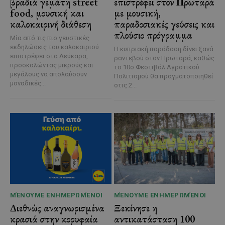
βραδιά γεμάτη street
επιστρέφει στον Πρωταρά
food, μουσική και
με μουσική,
καλοκαιρινή διάθεση
παραδοσιακές γεύσεις και
πλούσιο πρόγραμμα
Μία από τις πιο γευστικές
εκδηλώσεις του καλοκαιριού
Η κυπριακή παράδοση δίνει ξανά
επιστρέφει στα Λεύκαρα,
ραντεβού στον Πρωταρά, καθώς
προσκαλώντας μικρούς και
το 10ο Φεστιβάλ Αγροτικού
μεγάλους να απολαύσουν
Πολιτισμού θα πραγματοποιηθεί
μοναδικές...
στις 2...
ΜΈΝΟΥΜΕ ΕΝΗΜΕΡΩΜΈΝΟΙ
ΜΈΝΟΥΜΕ ΕΝΗΜΕΡΩΜΈΝΟΙ
Διεθνώς αναγνωρισμένα
Ξεκίνησε η
κρασιά στην κορυφαία
αντικατάσταση 100