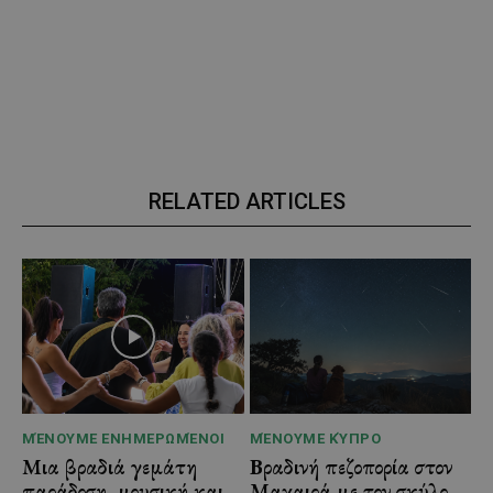
RELATED ARTICLES
ΜΈΝΟΥΜΕ ΕΝΗΜΕΡΩΜΈΝΟΙ
ΜΈΝΟΥΜΕ ΚΎΠΡΟ
Μια βραδιά γεμάτη
Βραδινή πεζοπορία στον
παράδοση, μουσική και
Μαχαιρά με τον σκύλο