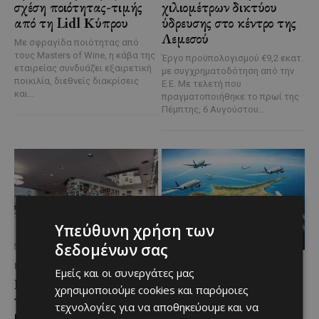
σχέση ποιότητας-τιμής
χιλιομέτρων δικτύου
από τη Lidl Κύπρου
ύδρευσης στο κέντρο της
Λεμεσού
Με σφραγίδα ποιότητας από
τους Masters of Wine, η κάβα της
Έργο προϋπολογισμού €9,2 εκατ.
εταιρείας συνδυάζει εξαιρετική
με συγχρηματοδότηση από την
ποικιλία, διεθνείς διακρίσεις
Ε.Ε. Με τελετή που
και...
πραγματοποιήθηκε το πρωί της
Πέμπτης, 6 Αυγούστου...
Υπεύθυνη χρήση των
δεδομένων σας
ΜΈΝΟΥΜΕ ΕΝΗΜΕΡΩΜΈΝΟΙ
ΜΈΝΟΥΜΕ ΕΝΗΜΕΡΩΜΈΝΟΙ
Εμείς και οι συνεργάτες μας
Η Mercedes-Benz
Ο τουρισμός ως εθνική
χρησιμοποιούμε cookies και παρόμοιες
γιορτάζει έναν αιώνα
υπόθεση
τεχνολογίες για να αποθηκεύουμε και να
ιστορίας και κοιτάζει