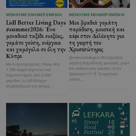
ΜΈΝΟΥΜΕ ΕΝΗΜΕΡΩΜΈΝΟΙ
ΜΈΝΟΥΜΕ ΕΝΗΜΕΡΩΜΈΝΟΙ
Lidl Better Living Days
Μια βραδιά γεμάτη
#summer2026: Ένα
παράδοση, μουσική και
μοναδικό ταξίδι ευεξίας,
κέφι στον Δελίκηπο για
γεμάτο γεύση, ενέργεια
τη γιορτή του
και χαμόγελα σε όλη την
Χρυσοσώτηρος
Κύπρο
@menoumekypro Μια βραδιά
γεμάτη παράδοση, μουσική, χορό
Με 6 προορισμούς, πάνω από
και αυθεντικές γεύσεις στον
1.700 συμμετέχοντες και
Δελίκηπο!
Το κρητικό
περισσότερες από 3.500
γλέντι,...
μερίδες, η Lidl Κύπρου
επιβεβαίωσε για ακόμα...