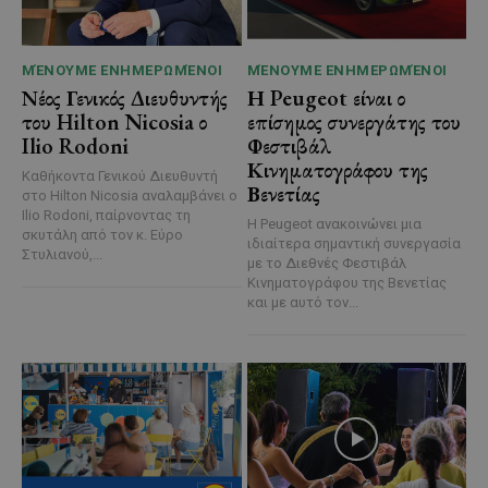
ΜΈΝΟΥΜΕ ΕΝΗΜΕΡΩΜΈΝΟΙ
ΜΈΝΟΥΜΕ ΕΝΗΜΕΡΩΜΈΝΟΙ
Νέος Γενικός Διευθυντής
Η Peugeot είναι ο
του Hilton Nicosia ο
επίσημος συνεργάτης του
Ilio Rodoni
Φεστιβάλ
Κινηματογράφου της
Καθήκοντα Γενικού Διευθυντή
Βενετίας
στο Hilton Nicosia αναλαμβάνει ο
Ilio Rodoni, παίρνοντας τη
Η Peugeot ανακοινώνει μια
σκυτάλη από τον κ. Εύρο
ιδιαίτερα σημαντική συνεργασία
Στυλιανού,...
με το Διεθνές Φεστιβάλ
Κινηματογράφου της Βενετίας
και με αυτό τον...