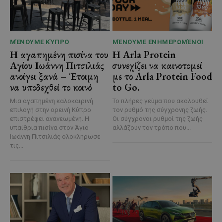
ΜΈΝΟΥΜΕ ΚΎΠΡΟ
ΜΈΝΟΥΜΕ ΕΝΗΜΕΡΩΜΈΝΟΙ
Η αγαπημένη πισίνα του
Η Arla Protein
Αγίου Ιωάννη Πιτσιλιάς
συνεχίζει να καινοτομεί
ανοίγει ξανά – Έτοιμη
με το Arla Protein Food
να υποδεχθεί το κοινό
to Go.
Μια αγαπημένη καλοκαιρινή
Το πλήρες γεύμα που ακολουθεί
επιλογή στην ορεινή Κύπρο
τον ρυθμό της σύγχρονης ζωής.
επιστρέφει ανανεωμένη. Η
Οι σύγχρονοι ρυθμοί της ζωής
υπαίθρια πισίνα στον Άγιο
αλλάζουν τον τρόπο που...
Ιωάννη Πιτσιλιάς ολοκλήρωσε
τις...