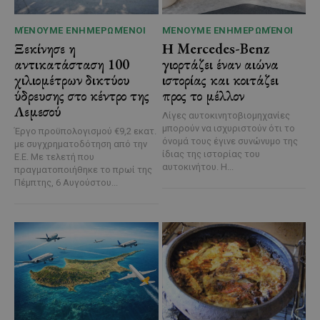
ΜΈΝΟΥΜΕ ΕΝΗΜΕΡΩΜΈΝΟΙ
ΜΈΝΟΥΜΕ ΕΝΗΜΕΡΩΜΈΝΟΙ
Ξεκίνησε η
Η Mercedes-Benz
αντικατάσταση 100
γιορτάζει έναν αιώνα
χιλιομέτρων δικτύου
ιστορίας και κοιτάζει
ύδρευσης στο κέντρο της
προς το μέλλον
Λεμεσού
Λίγες αυτοκινητοβιομηχανίες
μπορούν να ισχυριστούν ότι το
Έργο προϋπολογισμού €9,2 εκατ.
όνομά τους έγινε συνώνυμο της
με συγχρηματοδότηση από την
ίδιας της ιστορίας του
Ε.Ε. Με τελετή που
αυτοκινήτου. Η...
πραγματοποιήθηκε το πρωί της
Πέμπτης, 6 Αυγούστου...