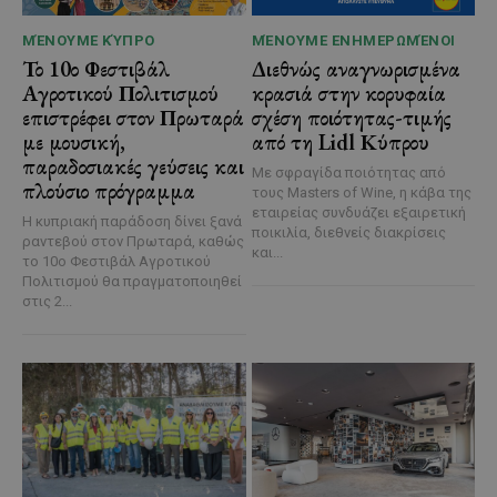
ΜΈΝΟΥΜΕ ΚΎΠΡΟ
ΜΈΝΟΥΜΕ ΕΝΗΜΕΡΩΜΈΝΟΙ
Το 10ο Φεστιβάλ
Διεθνώς αναγνωρισμένα
Αγροτικού Πολιτισμού
κρασιά στην κορυφαία
επιστρέφει στον Πρωταρά
σχέση ποιότητας-τιμής
με μουσική,
από τη Lidl Κύπρου
παραδοσιακές γεύσεις και
Με σφραγίδα ποιότητας από
πλούσιο πρόγραμμα
τους Masters of Wine, η κάβα της
εταιρείας συνδυάζει εξαιρετική
Η κυπριακή παράδοση δίνει ξανά
ποικιλία, διεθνείς διακρίσεις
ραντεβού στον Πρωταρά, καθώς
και...
το 10ο Φεστιβάλ Αγροτικού
Πολιτισμού θα πραγματοποιηθεί
στις 2...