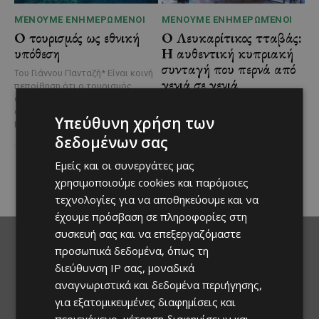
ΜΈΝΟΥΜΕ ΕΝΗΜΕΡΩΜΈΝΟΙ
ΜΈΝΟΥΜΕ ΕΝΗΜΕΡΩΜΈΝΟΙ
Ο τουρισμός ως εθνική
Ο Λευκαρίτικος τταβάς:
υπόθεση
Η αυθεντική κυπριακή
συνταγή που περνά από
Του Γιάννου Πανταζή* Είναι κοινή
γενιά σε γενιά
πεποίθηση ότι ο τουρισμός
αποτελεί μία από τις
Ανάμεσα στα πιο
σημαντικότερες βιομηχανίες της
χαρακτηριστικά φαγητά της
Υπεύθυνη χρήση των
Κύπρου και διαχρονικά...
κυπριακής παραδοσιακής
δεδομένων σας
κουζίνας ξεχωρίζει ο
Λευκαρίτικος τταβάς, ένα
Εμείς και οι συνεργάτες μας
φαγητό που συνδέεται
χρησιμοποιούμε cookies και παρόμοιες
άρρηκτα...
τεχνολογίες για να αποθηκεύουμε και να
έχουμε πρόσβαση σε πληροφορίες στη
συσκευή σας και να επεξεργαζόμαστε
προσωπικά δεδομένα, όπως τη
διεύθυνση IP σας, μοναδικά
αναγνωριστικά και δεδομένα περιήγησης,
για εξατομικευμένες διαφημίσεις και
περιεχόμενο, μέτρηση διαφημίσεων και