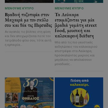
ΜΈΝΟΥΜΕ ΚΎΠΡΟ
ΜΈΝΟΥΜΕ ΚΎΠΡΟ
Βραδινή πεζοπορία στον
Τα Λεύκαρα
Μαχαιρά με τον σκύλο
ετοιμάζονται για μία
σου και θέα τις Περσείδες
βραδιά γεμάτη street
food, μουσική και
Αν αγαπάς τις βόλτες στη φύση
καλοκαιρινή διάθεση
και δεν αποχωρίζεσαι ποτέ τον
τετράποδο φίλο σου, τότε αυτή
Μία από τις πιο γευστικές
η εμπειρία...
εκδηλώσεις του καλοκαιριού
επιστρέφει στα Λεύκαρα,
προσκαλώντας μικρούς και
μεγάλους να απολαύσουν
μοναδικές...