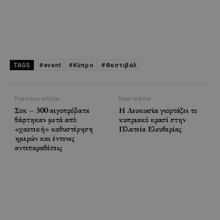
#event
#Κύπρο
#Φεστιβάλ
TAGS
Previous article
Next article
Σοκ – 300 αιγοπρόβατα
Η Λευκωσία γιορτάζει το
θάφτηκαν μετά από
κυπριακό κρασί στην
«χαοτική» καθυστέρηση
Πλατεία Ελευθερίας
ημερών και έντονες
αντιπαραθέσεις