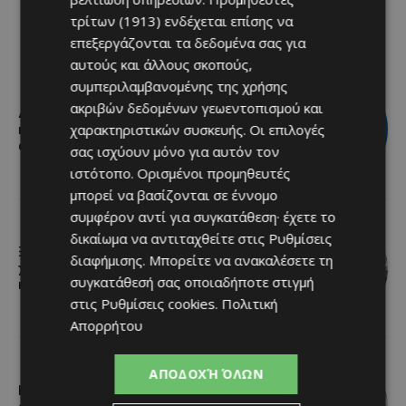
τρίτων (1913)
ενδέχεται επίσης να
επεξεργάζονται τα δεδομένα σας για
αυτούς και άλλους σκοπούς,
συμπεριλαμβανομένης της χρήσης
ακριβών δεδομένων γεωεντοπισμού και
Διεθνώς αναγνωρισμένα κρασιά στην
χαρακτηριστικών συσκευής. Οι επιλογές
κορυφαία σχέση ποιότητας-τιμής
από τη Lidl Κύπρου
σας ισχύουν μόνο για αυτόν τον
ιστότοπο. Ορισμένοι προμηθευτές
μπορεί να βασίζονται σε έννομο
συμφέρον αντί για συγκατάθεση· έχετε το
δικαίωμα να αντιταχθείτε στις
Ρυθμίσεις
Ξεκίνησε η αντικατάσταση 100
διαφήμισης
. Μπορείτε να ανακαλέσετε τη
χιλιομέτρων δικτύου ύδρευσης στο
συγκατάθεσή σας οποιαδήποτε στιγμή
κέντρο της Λεμεσού
στις
Ρυθμίσεις cookies
.
Πολιτική
Απορρήτου
ΑΠΟΔΟΧΉ ΌΛΩΝ
Η Mercedes-Benz γιορτάζει έναν