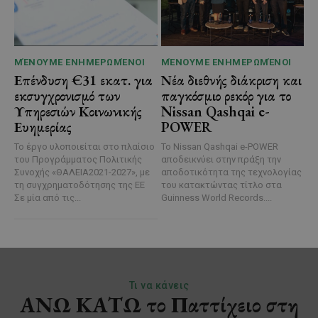
ΜΈΝΟΥΜΕ ΕΝΗΜΕΡΩΜΈΝΟΙ
ΜΈΝΟΥΜΕ ΕΝΗΜΕΡΩΜΈΝΟΙ
Επένδυση €31 εκατ. για
Νέα διεθνής διάκριση και
εκσυγχρονισμό των
παγκόσμιο ρεκόρ για το
Υπηρεσιών Κοινωνικής
Nissan Qashqai e-
Ευημερίας
POWER
Το έργο υλοποιείται στο πλαίσιο
Το Nissan Qashqai e-POWER
του Προγράμματος Πολιτικής
αποδεικνύει στην πράξη την
Συνοχής «ΘΑΛΕΙΑ2021-2027», με
αποδοτικότητα της τεχνολογίας
τη συγχρηματοδότησης της ΕΕ
του κατακτώντας τίτλο στα
Σε μία από τις...
Guinness World Records....