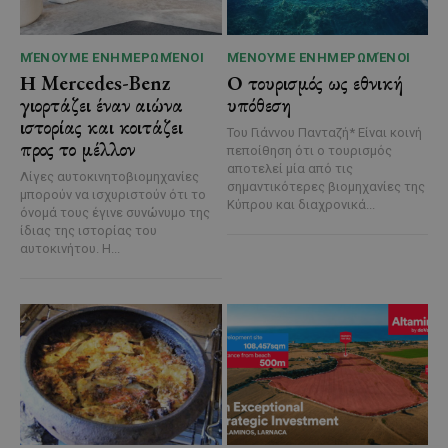
ΜΈΝΟΥΜΕ ΕΝΗΜΕΡΩΜΈΝΟΙ
ΜΈΝΟΥΜΕ ΕΝΗΜΕΡΩΜΈΝΟΙ
Η Mercedes-Benz
Ο τουρισμός ως εθνική
γιορτάζει έναν αιώνα
υπόθεση
ιστορίας και κοιτάζει
Του Γιάννου Πανταζή* Είναι κοινή
προς το μέλλον
πεποίθηση ότι ο τουρισμός
αποτελεί μία από τις
Λίγες αυτοκινητοβιομηχανίες
σημαντικότερες βιομηχανίες της
μπορούν να ισχυριστούν ότι το
Κύπρου και διαχρονικά...
όνομά τους έγινε συνώνυμο της
ίδιας της ιστορίας του
αυτοκινήτου. Η...