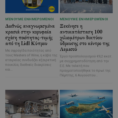
ΜΈΝΟΥΜΕ ΕΝΗΜΕΡΩΜΈΝΟΙ
ΜΈΝΟΥΜΕ ΕΝΗΜΕΡΩΜΈΝΟΙ
Διεθνώς αναγνωρισμένα
Ξεκίνησε η
κρασιά στην κορυφαία
αντικατάσταση 100
σχέση ποιότητας-τιμής
χιλιομέτρων δικτύου
από τη Lidl Κύπρου
ύδρευσης στο κέντρο της
Λεμεσού
Με σφραγίδα ποιότητας από
τους Masters of Wine, η κάβα της
Έργο προϋπολογισμού €9,2 εκατ.
εταιρείας συνδυάζει εξαιρετική
με συγχρηματοδότηση από την
ποικιλία, διεθνείς διακρίσεις
Ε.Ε. Με τελετή που
και...
πραγματοποιήθηκε το πρωί της
Πέμπτης, 6 Αυγούστου...