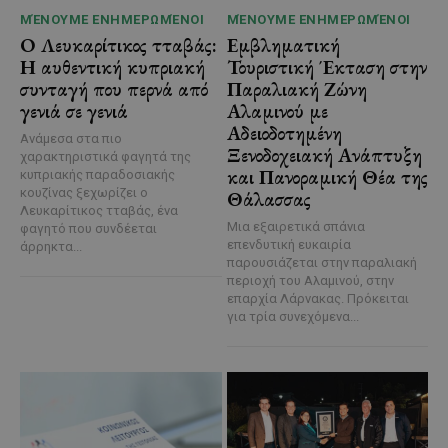
ΜΈΝΟΥΜΕ ΕΝΗΜΕΡΩΜΈΝΟΙ
ΜΈΝΟΥΜΕ ΕΝΗΜΕΡΩΜΈΝΟΙ
Ο Λευκαρίτικος τταβάς:
Εμβληματική
Η αυθεντική κυπριακή
Τουριστική Έκταση στην
συνταγή που περνά από
Παραλιακή Ζώνη
γενιά σε γενιά
Αλαμινού με
Αδειοδοτημένη
Ανάμεσα στα πιο
Ξενοδοχειακή Ανάπτυξη
χαρακτηριστικά φαγητά της
και Πανοραμική Θέα της
κυπριακής παραδοσιακής
κουζίνας ξεχωρίζει ο
Θάλασσας
Λευκαρίτικος τταβάς, ένα
Μια εξαιρετικά σπάνια
φαγητό που συνδέεται
επενδυτική ευκαιρία
άρρηκτα...
παρουσιάζεται στην παραλιακή
περιοχή του Αλαμινού, στην
επαρχία Λάρνακας. Πρόκειται
για τρία συνεχόμενα...