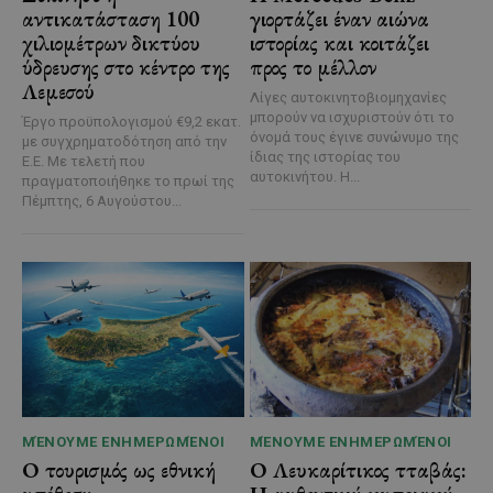
αντικατάσταση 100
γιορτάζει έναν αιώνα
χιλιομέτρων δικτύου
ιστορίας και κοιτάζει
ύδρευσης στο κέντρο της
προς το μέλλον
Λεμεσού
Λίγες αυτοκινητοβιομηχανίες
μπορούν να ισχυριστούν ότι το
Έργο προϋπολογισμού €9,2 εκατ.
όνομά τους έγινε συνώνυμο της
με συγχρηματοδότηση από την
ίδιας της ιστορίας του
Ε.Ε. Με τελετή που
αυτοκινήτου. Η...
πραγματοποιήθηκε το πρωί της
Πέμπτης, 6 Αυγούστου...
ΜΈΝΟΥΜΕ ΕΝΗΜΕΡΩΜΈΝΟΙ
ΜΈΝΟΥΜΕ ΕΝΗΜΕΡΩΜΈΝΟΙ
Ο τουρισμός ως εθνική
Ο Λευκαρίτικος τταβάς: