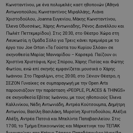
Κωνσταντίνου, με ένα πολυμελές καστ ηθοποιών (Αθηνά
Αντωνοπούλου, Κωνσταντίνος Μιραλλάης, Λιάνα
Χριστοδούλου, Joanna Ευγενίου, Μάκης Κωνσταντίνου,
Έλενα Οδυσσέως, Χάρης Αντωνιάδης, Ρένος Διανέλλου και
Πωλέτ Πεττεμερίδου). Στις 20:30, στο Θέατρο Χώρα στη
Λευκωσία, η Ομάδα Σόλο για Τρεις κάνει πρεμιέρα με το
έργο του Joe Orton «Τα Γούστα του Κυρίου Σλόαν» σε
σκηνοθεσία Μαρίας Μανναρίδου – Καρσερά. Παίζουν οι
Χριστίνα Χριστόφια, Κρις Σπύρου, Χάρης Πισίας και Φώτης
Φωτίου, ενώ επί σκηνής εμφανίζεται μουσικά ο Χάρης
Ιωάννου. Στο Παραλίμνι, στις 20:00, στο Ξένιον Θέατρο, η
ΣΕΖΟΝ Γυναίκες σε συμπαραγωγή με την Open Arts
παρουσιάζουν την παράσταση «PEOPLE, PLACES & THINGS»
σε σκηνοθεσία Εβίτας Ιωάννου, με τους ηθοποιούς Έλενα
Καλλινίκου, Νέδη Αντωνιάδη, Αντρέα Κούτσουμπα, Δημήτρη
Αντωνίου, Βασίλη Βασιλάκη, Μυρσίνη Χριστοδούλου, Αλέξια
Αλέξη, Αντρέα Πατσιά και Μπελίντα Παπαβασιλείου. Στις
17:00, το Τμήμα Επικοινωνίας και Μάρκετινγκ του ΤΕΠΑΚ
διοργανώνει στο Κτήριο Τάσσος Παπαδόπουλος Ημερίδα