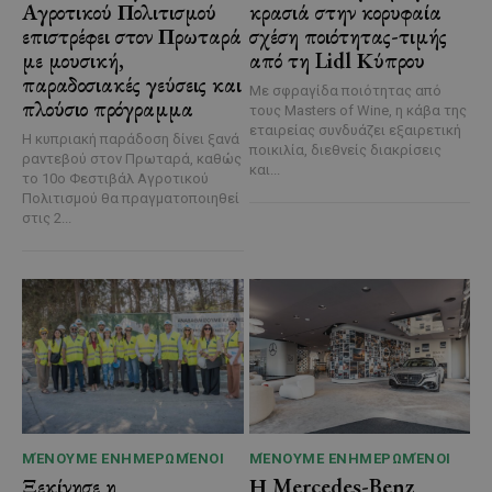
Αγροτικού Πολιτισμού
κρασιά στην κορυφαία
επιστρέφει στον Πρωταρά
σχέση ποιότητας-τιμής
με μουσική,
από τη Lidl Κύπρου
παραδοσιακές γεύσεις και
Με σφραγίδα ποιότητας από
πλούσιο πρόγραμμα
τους Masters of Wine, η κάβα της
εταιρείας συνδυάζει εξαιρετική
Η κυπριακή παράδοση δίνει ξανά
ποικιλία, διεθνείς διακρίσεις
ραντεβού στον Πρωταρά, καθώς
και...
το 10ο Φεστιβάλ Αγροτικού
Πολιτισμού θα πραγματοποιηθεί
στις 2...
ΜΈΝΟΥΜΕ ΕΝΗΜΕΡΩΜΈΝΟΙ
ΜΈΝΟΥΜΕ ΕΝΗΜΕΡΩΜΈΝΟΙ
Ξεκίνησε η
Η Mercedes-Benz