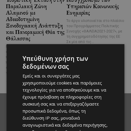
Παραλιακή Ζώνη
Υπηρεσιών Κοινωνικής
Αλαμινού με
Ευημερίας
Αδειοδοτημένη
Το έργο υλοποιείται στο πλαίσιο
Ξενοδοχειακή Ανάπτυξη
του Προγράμματος Πολιτικής
και Πανοραμική Θέα της
Συνοχής «ΘΑΛΕΙΑ2021-2027», με
τη συγχρηματοδότησης της ΕΕ
Θάλασσας
Σε μία από τις...
Μια εξαιρετικά σπάνια
επενδυτική ευκαιρία
Υπεύθυνη χρήση των
παρουσιάζεται στην παραλιακή
περιοχή του Αλαμινού, στην
δεδομένων σας
επαρχία Λάρνακας. Πρόκειται
για τρία συνεχόμενα...
Εμείς και οι συνεργάτες μας
χρησιμοποιούμε cookies και παρόμοιες
τεχνολογίες για να αποθηκεύουμε και να
έχουμε πρόσβαση σε πληροφορίες στη
συσκευή σας και να επεξεργαζόμαστε
προσωπικά δεδομένα, όπως τη
διεύθυνση IP σας, μοναδικά
αναγνωριστικά και δεδομένα περιήγησης,