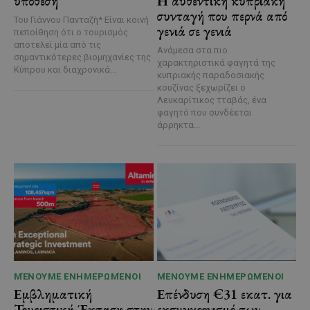
υπόθεση
Η αυθεντική κυπριακή
συνταγή που περνά από
Του Γιάννου Πανταζή* Είναι κοινή
γενιά σε γενιά
πεποίθηση ότι ο τουρισμός
αποτελεί μία από τις
Ανάμεσα στα πιο
σημαντικότερες βιομηχανίες της
χαρακτηριστικά φαγητά της
Κύπρου και διαχρονικά...
κυπριακής παραδοσιακής
κουζίνας ξεχωρίζει ο
Λευκαρίτικος τταβάς, ένα
φαγητό που συνδέεται
άρρηκτα...
ΜΈΝΟΥΜΕ ΕΝΗΜΕΡΩΜΈΝΟΙ
ΜΈΝΟΥΜΕ ΕΝΗΜΕΡΩΜΈΝΟΙ
Εμβληματική
Επένδυση €31 εκατ. για
Τουριστική Έκταση στην
εκσυγχρονισμό των