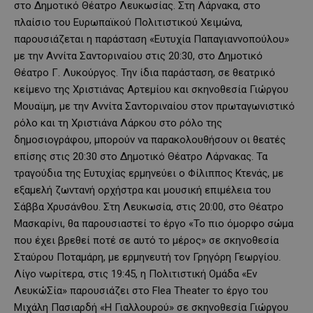
στο Δημοτικό Θέατρο Λευκωσίας. Στη Λάρνακα, στο
πλαίσιο του Ευρωπαϊκού Πολιτιστικού Χειμώνα,
παρουσιάζεται η παράσταση «Ευτυχία Παπαγιαννοπούλου»
με την Αννίτα Σαντοριναίου στις 20:30, στο Δημοτικό
Θέατρο Γ. Λυκούργος. Την ίδια παράσταση, σε θεατρικό
κείμενο της Χριστιάνας Αρτεμίου και σκηνοθεσία Γιώργου
Μουαϊμη, με την Αννίτα Σαντοριναίου στον πρωταγωνιστικό
ρόλο και τη Χριστιάνα Λάρκου στο ρόλο της
δημοσιογράφου, μπορούν να παρακολουθήσουν οι θεατές
επίσης στις 20:30 στο Δημοτικό Θέατρο Λάρνακας. Τα
τραγούδια της Ευτυχίας ερμηνεύει ο Φίλιππος Κτενάς, με
εξαμελή ζωντανή ορχήστρα και μουσική επιμέλεια του
Σάββα Χρυσάνθου. Στη Λευκωσία, στις 20:00, στο Θέατρο
Μασκαρίνι, θα παρουσιαστεί το έργο «Το πιο όμορφο σώμα
που έχει βρεθεί ποτέ σε αυτό το μέρος» σε σκηνοθεσία
Σταύρου Ποταμάρη, με ερμηνευτή τον Γρηγόρη Γεωργίου.
Λίγο νωρίτερα, στις 19:45, η Πολιτιστική Ομάδα «Εν
ΛευκώΣία» παρουσιάζει στο Flea Theater το έργο του
Μιχάλη Πασιαρδή «Η Γιαλλουρού» σε σκηνοθεσία Γιώργου