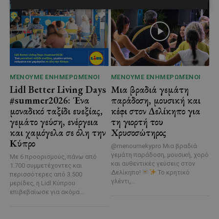
ΜΈΝΟΥΜΕ ΕΝΗΜΕΡΩΜΈΝΟΙ
ΜΈΝΟΥΜΕ ΕΝΗΜΕΡΩΜΈΝΟΙ
Lidl Better Living Days
Μια βραδιά γεμάτη
#summer2026: Ένα
παράδοση, μουσική και
μοναδικό ταξίδι ευεξίας,
κέφι στον Δελίκηπο για
γεμάτο γεύση, ενέργεια
τη γιορτή του
και χαμόγελα σε όλη την
Χρυσοσώτηρος
Κύπρο
@menoumekypro Μια βραδιά
γεμάτη παράδοση, μουσική, χορό
Με 6 προορισμούς, πάνω από
και αυθεντικές γεύσεις στον
1.700 συμμετέχοντες και
Δελίκηπο!
Το κρητικό
περισσότερες από 3.500
γλέντι,...
μερίδες, η Lidl Κύπρου
επιβεβαίωσε για ακόμα...