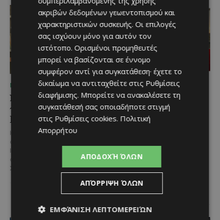
συμπεριλαμβανομένης της χρήσης
ακριβών δεδομένων γεωεντοπισμού και
χαρακτηριστικών συσκευής. Οι επιλογές
σας ισχύουν μόνο για αυτόν τον
ιστότοπο. Ορισμένοι προμηθευτές
μπορεί να βασίζονται σε έννομο
συμφέρον αντί για συγκατάθεση· έχετε το
δικαίωμα να αντιταχθείτε στις
Ρυθμίσεις
ΜΈΝΟΥΜΕ ΕΝΗΜΕΡΩΜΈΝΟΙ
ΜΈΝΟΥΜΕ ΕΝΗΜΕΡΩΜΈΝΟΙ
διαφήμισης
. Μπορείτε να ανακαλέσετε τη
Νέος Γενικός Διευθυντής
Η Peugeot είναι ο
συγκατάθεσή σας οποιαδήποτε στιγμή
του Hilton Nicosia ο
επίσημος συνεργάτης του
Ilio Rodoni
Φεστιβάλ
στις
Ρυθμίσεις cookies
.
Πολιτική
Κινηματογράφου της
Απορρήτου
Καθήκοντα Γενικού Διευθυντή
Βενετίας
στο Hilton Nicosia αναλαμβάνει ο
Ilio Rodoni, παίρνοντας τη
Η Peugeot ανακοινώνει μια
ΑΠΟΔΟΧΉ ΌΛΩΝ
σκυτάλη από τον κ. Εύρο
ιδιαίτερα σημαντική συνεργασία
Στυλιανού,...
με το Διεθνές Φεστιβάλ
Κινηματογράφου της Βενετίας
ΑΠΌΡΡΙΨΗ ΌΛΩΝ
και με αυτό τον...
ΕΜΦΆΝΙΣΗ ΛΕΠΤΟΜΕΡΕΙΏΝ