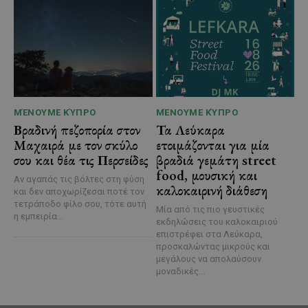
ΜΈΝΟΥΜΕ ΚΎΠΡΟ
ΜΈΝΟΥΜΕ ΚΎΠΡΟ
Βραδινή πεζοπορία στον
Τα Λεύκαρα
Μαχαιρά με τον σκύλο
ετοιμάζονται για μία
σου και θέα τις Περσείδες
βραδιά γεμάτη street
food, μουσική και
Αν αγαπάς τις βόλτες στη φύση
καλοκαιρινή διάθεση
και δεν αποχωρίζεσαι ποτέ τον
τετράποδο φίλο σου, τότε αυτή
Μία από τις πιο γευστικές
η εμπειρία...
εκδηλώσεις του καλοκαιριού
επιστρέφει στα Λεύκαρα,
προσκαλώντας μικρούς και
μεγάλους να απολαύσουν
μοναδικές...