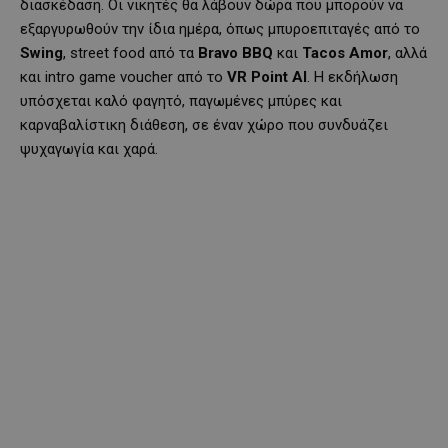
διασκέδαση. Οι νικητές θα λάβουν δώρα που μπορούν να
εξαργυρωθούν την ίδια ημέρα, όπως μπυροεπιταγές από το
Swing
, street food από τα
Bravo BBQ
και
Tacos Amor
, αλλά
και intro game voucher από το
VR Point AI
. Η εκδήλωση
υπόσχεται καλό φαγητό, παγωμένες μπύρες και
καρναβαλίστικη διάθεση, σε έναν χώρο που συνδυάζει
ψυχαγωγία και χαρά.