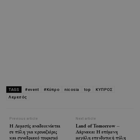
#event
#Κύπρο
nicosia
top
ΚΥΠΡΟΣ
TAGS
Λεμεσός
Previous article
Next article
Η Λεμεσός αναδεικνύεται
Land of Tomorrow –
σε πύλη για κρουαζιέρες
Λάρνακα: Η επόμενη
και συνεδριακό τουρισμό
μεγάλη επενδυτική πύλη