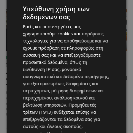
Υπεύθυνη χρήση των
δεδομένων σας
Εμείς και οι συνεργάτες μας
χρησιμοποιούμε cookies και παρόμοιες
τεχνολογίες για να αποθηκεύουμε και να
έχουμε πρόσβαση σε πληροφορίες στη
συσκευή σας και να επεξεργαζόμαστε
ΜΈΝΟΥΜΕ ΚΎΠΡΟ
ΜΈΝΟΥΜΕ ΕΝΗΜΕΡΩΜΈΝΟΙ
προσωπικά δεδομένα, όπως τη
Η αγαπημένη πισίνα του
Η Arla Protein
διεύθυνση IP σας, μοναδικά
Αγίου Ιωάννη Πιτσιλιάς
συνεχίζει να καινοτομεί
αναγνωριστικά και δεδομένα περιήγησης,
ανοίγει ξανά – Έτοιμη
με το Arla Protein Food
για εξατομικευμένες διαφημίσεις και
να υποδεχθεί το κοινό
to Go.
περιεχόμενο, μέτρηση διαφημίσεων και
Μια αγαπημένη καλοκαιρινή
Το πλήρες γεύμα που ακολουθεί
περιεχομένου, ανάλυση κοινού και
επιλογή στην ορεινή Κύπρο
τον ρυθμό της σύγχρονης ζωής.
επιστρέφει ανανεωμένη. Η
Οι σύγχρονοι ρυθμοί της ζωής
βελτίωση υπηρεσιών.
Προμηθευτές
υπαίθρια πισίνα στον Άγιο
αλλάζουν τον τρόπο που...
τρίτων (1913)
ενδέχεται επίσης να
Ιωάννη Πιτσιλιάς ολοκλήρωσε
επεξεργάζονται τα δεδομένα σας για
τις...
αυτούς και άλλους σκοπούς,