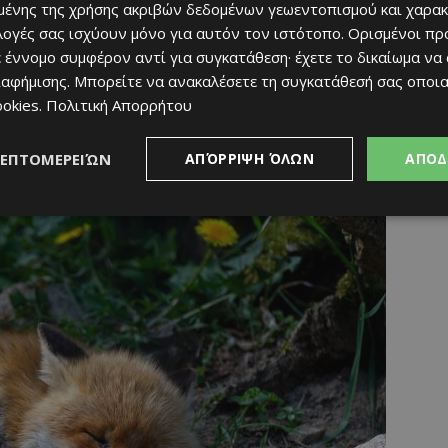
ένης της χρήσης ακριβών δεδομένων γεωεντοπισμού και χαρακ
αθόρυβη
. Το σώμα της, μαζί με την ουρά, φτάνει περίπου το 1,20
ιλογές σας ισχύουν μόνο για αυτόν τον ιστότοπο. Ορισμένοι πρ
ι αμέσως για την εντυπωσιακή, μακριά ουρά της, μήκους 40-50 εκ.,
 έννομο συμφέρον αντί για συγκατάθεση· έχετε το δικαίωμα να
ιαφήμισης
. Μπορείτε να ανακαλέσετε τη συγκατάθεσή σας οποι
ookies
.
Πολιτική Απορρήτου
όξανθου, παρακολουθούν αδιάκοπα το περιβάλλον, ενώ στο ρύγχος
αυτιά
, καλυμμένα με λεπτό σαν μετάξι τρίχωμα, σαρώνουν την
ΛΕΠΤΟΜΕΡΕΙΏΝ
ΑΠΌΡΡΙΨΗ ΌΛΩΝ
ΑΠΟΔ