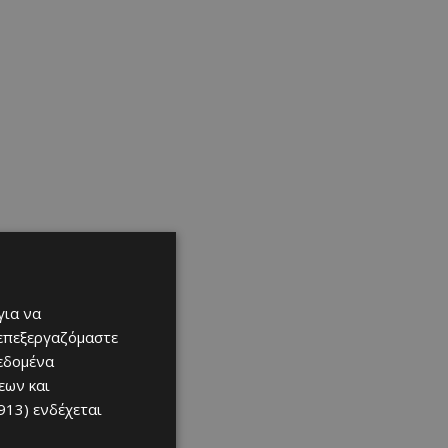
για να
 επεξεργαζόμαστε
δεδομένα
εων και
913)
ενδέχεται