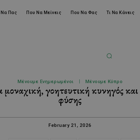
 Να Πας
Που Να Μείνεις
Που Να Φας
Τι Να Κάνεις
Μένουμε Ενημερωμένοι
Μένουμε Κύπρο
 μοναχική, γοητευτική κυνηγός και 
φύσης
February 21, 2026