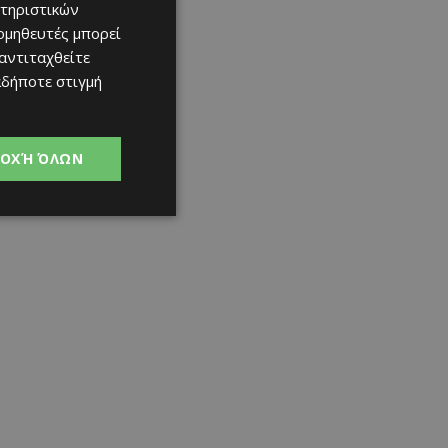
τηριστικών
ομηθευτές μπορεί
 αντιταχθείτε
αδήποτε στιγμή
ΟΧΉ ΌΛΩΝ