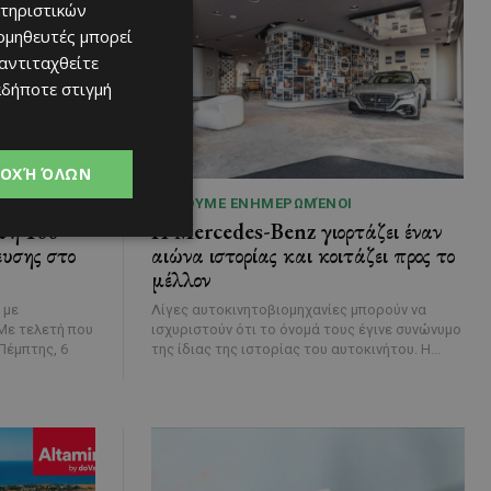
τηριστικών
ομηθευτές μπορεί
 αντιταχθείτε
αδήποτε στιγμή
ΟΧΉ ΌΛΩΝ
ΜΈΝΟΥΜΕ ΕΝΗΜΕΡΩΜΈΝΟΙ
ση 100
Η Mercedes-Benz γιορτάζει έναν
ευσης στο
αιώνα ιστορίας και κοιτάζει προς το
μέλλον
 με
Λίγες αυτοκινητοβιομηχανίες μπορούν να
ισχυριστούν ότι το όνομά τους έγινε συνώνυμο
Πέμπτης, 6
της ίδιας της ιστορίας του αυτοκινήτου. Η...