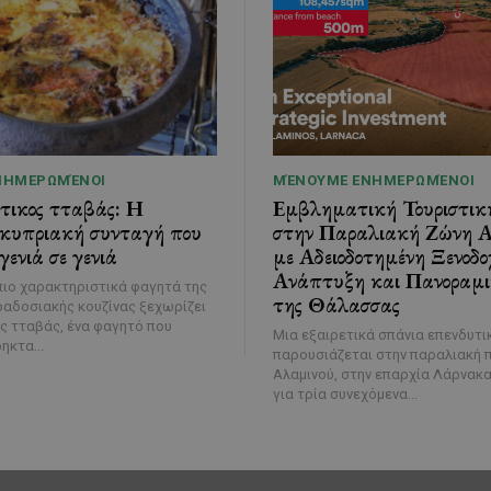
ΝΗΜΕΡΩΜΈΝΟΙ
ΜΈΝΟΥΜΕ ΕΝΗΜΕΡΩΜΈΝΟΙ
τικος τταβάς: Η
Εμβληματική Τουριστι
 κυπριακή συνταγή που
στην Παραλιακή Ζώνη Α
γενιά σε γενιά
με Αδειοδοτημένη Ξενοδο
Ανάπτυξη και Πανοραμ
πιο χαρακτηριστικά φαγητά της
της Θάλασσας
αδοσιακής κουζίνας ξεχωρίζει
ς τταβάς, ένα φαγητό που
Μια εξαιρετικά σπάνια επενδυτι
ηκτα...
παρουσιάζεται στην παραλιακή 
Αλαμινού, στην επαρχία Λάρνακα
για τρία συνεχόμενα...