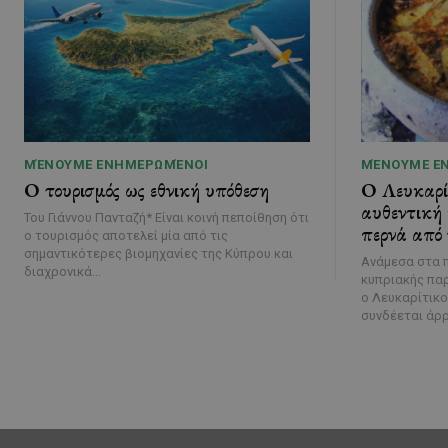
ΜΈΝΟΥΜΕ ΕΝΗΜΕΡΩΜΈΝΟΙ
ΜΈΝΟΥΜΕ Ε
Ο τουρισμός ως εθνική υπόθεση
Ο Λευκαρί
αυθεντική
Του Γιάννου Πανταζή* Είναι κοινή πεποίθηση ότι
περνά από 
ο τουρισμός αποτελεί μία από τις
σημαντικότερες βιομηχανίες της Κύπρου και
Ανάμεσα στα 
διαχρονικά...
κυπριακής παρ
ο Λευκαρίτικο
συνδέεται άρρ