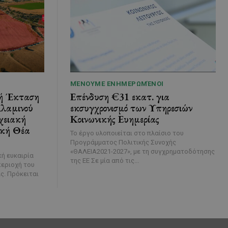
ΜΈΝΟΥΜΕ ΕΝΗΜΕΡΩΜΈΝΟΙ
κή Έκταση
Επένδυση €31 εκατ. για
λαμινού
εκσυγχρονισμό των Υπηρεσιών
χειακή
Κοινωνικής Ευημερίας
ική Θέα
Το έργο υλοποιείται στο πλαίσιο του
Προγράμματος Πολιτικής Συνοχής
«ΘΑΛΕΙΑ2021-2027», με τη συγχρηματοδότησης
κή ευκαιρία
της ΕΕ Σε μία από τις...
περιοχή του
ς. Πρόκειται