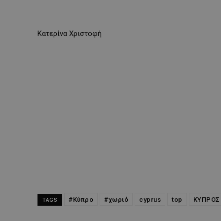
Kατερίνα Χριστοφή
#Κύπρο
#χωριό
cyprus
top
ΚΥΠΡΟΣ
TAGS