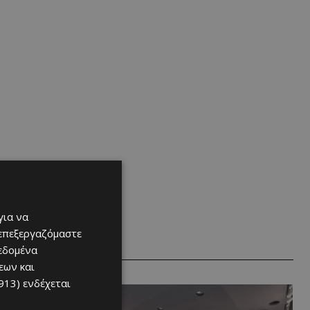
για να
 επεξεργαζόμαστε
δεδομένα
εων και
913)
ενδέχεται