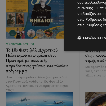
συμπεριλαμβανομ
συσκευής. Οι επ
να βασίζονται σε
στις
Ρυθμίσεις δ
στις
Ρυθμίσεις c
ΕΜΦΆΝΙΣΗ 
ΜΈΝΟΥΜΕ ΚΎΠΡΟ
ΜΈΝΟΥΜΕ Ε
Το 10ο Φεστιβάλ Αγροτικού
Διεθνώς α
Πολιτισμού επιστρέφει στον
στην κορυφ
Πρωταρά με μουσική,
τιμής από 
παραδοσιακές γεύσεις και πλούσιο
Με σφραγίδα π
πρόγραμμα
Wine, η κάβα 
εξαιρετική ποι
Η κυπριακή παράδοση δίνει ξανά ραντεβού
στον Πρωταρά, καθώς το 10ο Φεστιβάλ
Αγροτικού Πολιτισμού θα πραγματοποιηθεί
στις 2...