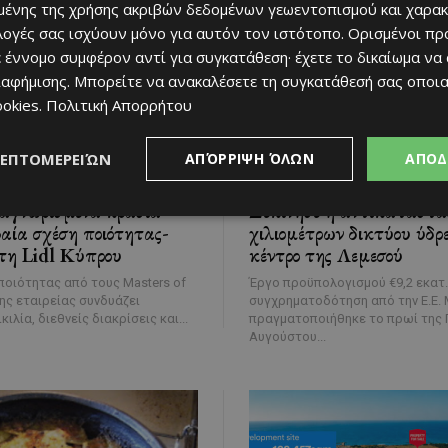
ένης της χρήσης ακριβών δεδομένων γεωεντοπισμού και χαρακ
ιλογές σας ισχύουν μόνο για αυτόν τον ιστότοπο. Ορισμένοι πρ
 έννομο συμφέρον αντί για συγκατάθεση· έχετε το δικαίωμα να
ιαφήμισης
. Μπορείτε να ανακαλέσετε τη συγκατάθεσή σας οποι
ookies
.
Πολιτική Απορρήτου
ΛΕΠΤΟΜΕΡΕΙΏΝ
ΑΠΌΡΡΙΨΗ ΌΛΩΝ
ΑΠΟΔ
ΝΗΜΕΡΩΜΈΝΟΙ
ΜΈΝΟΥΜΕ ΕΝΗΜΕΡΩΜΈΝΟΙ
ναγνωρισμένα κρασιά
Ξεκίνησε η αντικατάστα
αία σχέση ποιότητας-
χιλιομέτρων δικτύου ύδρ
τη Lidl Κύπρου
κέντρο της Λεμεσού
οιότητας από τους Masters of
Έργο προϋπολογισμού €9,2 εκατ.
της εταιρείας συνδυάζει
συγχρηματοδότηση από την Ε.Ε. Με τελετή που
κιλία, διεθνείς διακρίσεις και...
πραγματοποιήθηκε το πρωί της 
Αυγούστου...