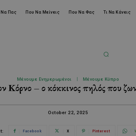
 Να Πας
Που Να Μείνεις
Που Να Φας
Τι Να Κάνεις
Μένουμε Ενημερωμένοι
Μένουμε Κύπρο
ν Κόρνο – ο κόκκινος πηλός που ζω
October 22, 2025
t:
Facebook
X
Pinterest