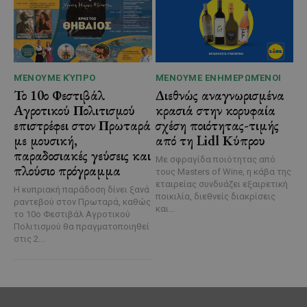
ΜΈΝΟΥΜΕ ΚΎΠΡΟ
ΜΈΝΟΥΜΕ ΕΝΗΜΕΡΩΜΈΝΟΙ
Το 10ο Φεστιβάλ
Διεθνώς αναγνωρισμένα
Αγροτικού Πολιτισμού
κρασιά στην κορυφαία
επιστρέφει στον Πρωταρά
σχέση ποιότητας-τιμής
με μουσική,
από τη Lidl Κύπρου
παραδοσιακές γεύσεις και
Με σφραγίδα ποιότητας από
πλούσιο πρόγραμμα
τους Masters of Wine, η κάβα της
εταιρείας συνδυάζει εξαιρετική
Η κυπριακή παράδοση δίνει ξανά
ποικιλία, διεθνείς διακρίσεις
ραντεβού στον Πρωταρά, καθώς
και...
το 10ο Φεστιβάλ Αγροτικού
Πολιτισμού θα πραγματοποιηθεί
στις 2...