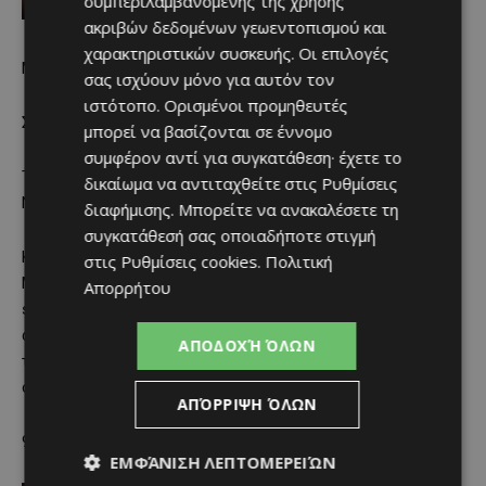
συμπεριλαμβανομένης της χρήσης
ακριβών δεδομένων γεωεντοπισμού και
χαρακτηριστικών συσκευής. Οι επιλογές
Μεσογειακή κουζίνα
σας ισχύουν μόνο για αυτόν τον
ιστότοπο. Ορισμένοι προμηθευτές
Στασάνδρου 13, Λευκωσία | 22322324
μπορεί να βασίζονται σε έννομο
συμφέρον αντί για συγκατάθεση· έχετε το
Την απονομή έκανε ο Master Sommelier Σωτήρης
δικαίωμα να αντιταχθείτε στις
Ρυθμίσεις
Νεοφυτίδης.
διαφήμισης
. Μπορείτε να ανακαλέσετε τη
συγκατάθεσή σας οποιαδήποτε στιγμή
Κοσμοπολίτικο και σύγχρονο μπιστρό, το Sentio συνδυάζει
στις
Ρυθμίσεις cookies
.
Πολιτική
Μεσόγειο, Μέση Ανατολή και Ασία. Το μενού ενθαρρύνει το
Απορρήτου
sharing, με πιάτα όπως foie gras, μοσχαρίσια μάγουλα,
αρνάκι φρικασέ και αστακό tostadas. Η λίστα κρασιών και
ΑΠΟΔΟΧΉ ΌΛΩΝ
το φιλικό, αποτελεσματικό σέρβις το καθιστούν επιλογή
στην οποία επιστρέφεις.
ΑΠΌΡΡΙΨΗ ΌΛΩΝ
9. PYXIDA
ΕΜΦΆΝΙΣΗ ΛΕΠΤΟΜΕΡΕΙΏΝ