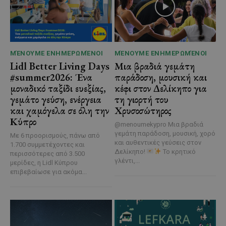
ΜΈΝΟΥΜΕ ΕΝΗΜΕΡΩΜΈΝΟΙ
ΜΈΝΟΥΜΕ ΕΝΗΜΕΡΩΜΈΝΟΙ
Lidl Better Living Days
Μια βραδιά γεμάτη
#summer2026: Ένα
παράδοση, μουσική και
μοναδικό ταξίδι ευεξίας,
κέφι στον Δελίκηπο για
γεμάτο γεύση, ενέργεια
τη γιορτή του
και χαμόγελα σε όλη την
Χρυσοσώτηρος
Κύπρο
@menoumekypro Μια βραδιά
γεμάτη παράδοση, μουσική, χορό
Με 6 προορισμούς, πάνω από
και αυθεντικές γεύσεις στον
1.700 συμμετέχοντες και
Δελίκηπο!
Το κρητικό
περισσότερες από 3.500
γλέντι,...
μερίδες, η Lidl Κύπρου
επιβεβαίωσε για ακόμα...