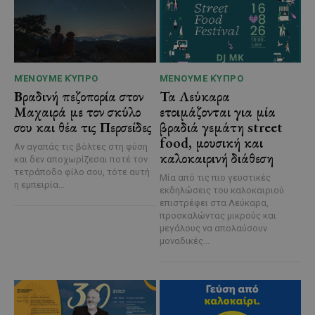
ΜΈΝΟΥΜΕ ΚΎΠΡΟ
ΜΈΝΟΥΜΕ ΚΎΠΡΟ
Βραδινή πεζοπορία στον
Τα Λεύκαρα
Μαχαιρά με τον σκύλο
ετοιμάζονται για μία
σου και θέα τις Περσείδες
βραδιά γεμάτη street
food, μουσική και
Αν αγαπάς τις βόλτες στη φύση
καλοκαιρινή διάθεση
και δεν αποχωρίζεσαι ποτέ τον
τετράποδο φίλο σου, τότε αυτή
Μία από τις πιο γευστικές
η εμπειρία...
εκδηλώσεις του καλοκαιριού
επιστρέφει στα Λεύκαρα,
προσκαλώντας μικρούς και
μεγάλους να απολαύσουν
μοναδικές...