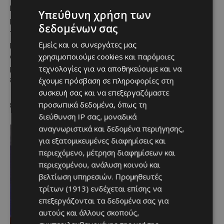
Η κουζίνα του Αθηναγόρα Κωστάκου εκπλήσσει ευχάριστα
Υπεύθυνη χρήση των
με πιάτα βαθιά νόστιμα αλλά ταυτόχρονα ελαφριά. Από τον
δεδομένων σας
ταραμά και το τζατζίκι με αβοκάντο, μέχρι την κροκέτα
Εμείς και οι συνεργάτες μας
μουσακά, το γιουβέτσι γαρίδας και τη μπουγάτσα με dulce
χρησιμοποιούμε cookies και παρόμοιες
de leche, το Musa τιμά την ελληνική κουζίνα με σύγχρονη
τεχνολογίες για να αποθηκεύουμε και να
ματιά. Τα κοκτέιλ της ομάδας του The Clumsies δίνουν
έχουμε πρόσβαση σε πληροφορίες στη
ξεχωριστό χαρακτήρα.
συσκευή σας και να επεξεργαζόμαστε
προσωπικά δεδομένα, όπως τη
8. SENTIO
διεύθυνση IP σας, μοναδικά
αναγνωριστικά και δεδομένα περιήγησης,
για εξατομικευμένες διαφημίσεις και
περιεχόμενο, μέτρηση διαφημίσεων και
περιεχομένου, ανάλυση κοινού και
βελτίωση υπηρεσιών.
Προμηθευτές
τρίτων (1913)
ενδέχεται επίσης να
επεξεργάζονται τα δεδομένα σας για
αυτούς και άλλους σκοπούς,