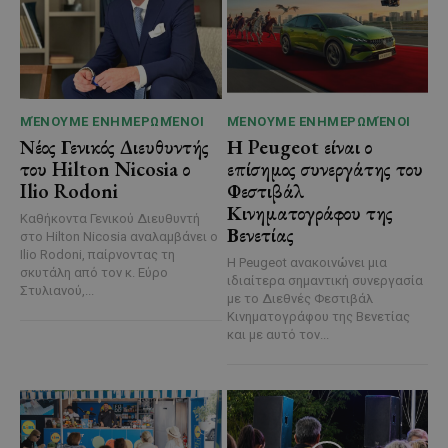
ΜΈΝΟΥΜΕ ΕΝΗΜΕΡΩΜΈΝΟΙ
ΜΈΝΟΥΜΕ ΕΝΗΜΕΡΩΜΈΝΟΙ
Νέος Γενικός Διευθυντής
Η Peugeot είναι ο
του Hilton Nicosia ο
επίσημος συνεργάτης του
Ilio Rodoni
Φεστιβάλ
Κινηματογράφου της
Καθήκοντα Γενικού Διευθυντή
Βενετίας
στο Hilton Nicosia αναλαμβάνει ο
Ilio Rodoni, παίρνοντας τη
Η Peugeot ανακοινώνει μια
σκυτάλη από τον κ. Εύρο
ιδιαίτερα σημαντική συνεργασία
Στυλιανού,...
με το Διεθνές Φεστιβάλ
Κινηματογράφου της Βενετίας
και με αυτό τον...