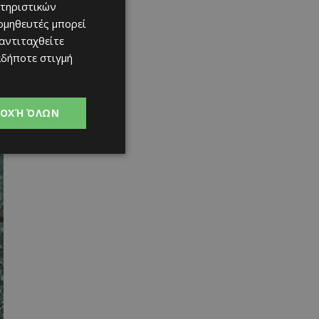
τηριστικών
ομηθευτές μπορεί
 αντιταχθείτε
αδήποτε στιγμή
ΟΧΉ ΌΛΩΝ