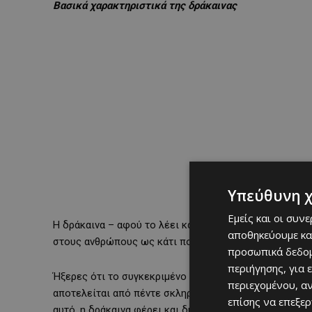
Βασικά χαρακτηριστικά της δράκαινας
Υπεύθυνη 
Εμείς και οι συν
Η δράκαινα – αφού το λέει και το όνομά της, λόγω κα
αποθηκεύουμε κα
στους ανθρώπους ως κάτι πολύ άσχημο, σαν δράκος κα
προσωπικά δεδομ
περιήγησης, για 
Ήξερες ότι το συγκεκριμένο ψάρι είναι
επιβλαβές γι
περιεχομένου, α
αποτελείται από πέντε σκληρά
αγκάθια
τα οποία στη 
επίσης να επεξε
αυτό, η δράκαινα φέρει και δύο εξίσου
δηλητηριώδη 