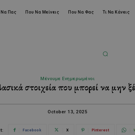
 Να Πας
Που Να Μείνεις
Που Να Φας
Τι Να Κάνεις
Μένουμε Ενημερωμένοι
σικά στοιχεία που μπορεί να μην ξέ
October 13, 2025
t:
Facebook
X
Pinterest