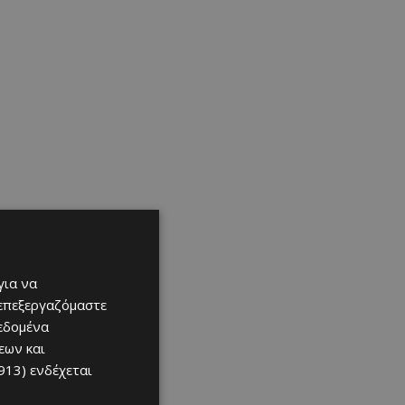
για να
 επεξεργαζόμαστε
δεδομένα
εων και
913)
ενδέχεται