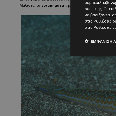
συμπεριλαμβανομ
Μάλιστα, τα
τσιμπήματά
της είναι
αρκετά
επώδυνα
κ
συσκευής. Οι επ
να βασίζονται σε
στις
Ρυθμίσεις δ
στις
Ρυθμίσεις c
ΕΜΦΆΝΙΣΗ 