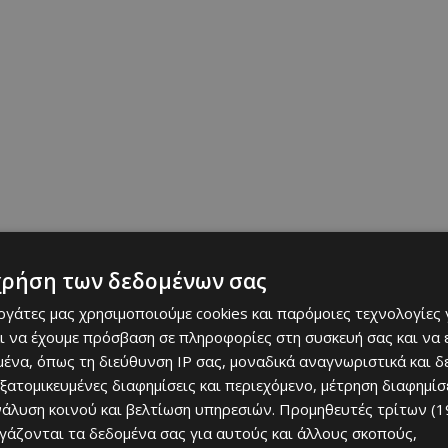
χρήση των δεδομένων σας
εργάτες μας χρησιμοποιούμε cookies και παρόμοιες τεχνολογίες 
ι της εξωτερικής εμφάνισης έχει
μικρή εμπορική αξία
. Φαντάζει
ι να έχουμε πρόσβαση σε πληροφορίες στη συσκευή σας και να
ι τέρας. Παρόλα αυτά είναι
πολύ
εύγεστη
.
ένα, όπως τη διεύθυνση IP σας, μοναδικά αναγνωριστικά και 
εξατομικευμένες διαφημίσεις και περιεχόμενο, μέτρηση διαφημίσ
α τον άνθρωπο
, καθώς το πρώτο ραχιαίο πτερύγιό της
νάλυση κοινού και βελτίωση υπηρεσιών.
Προμηθευτές τρίτων (1
βάση
τους
φέρουν
δηλητηριώδεις αδένες
; Επίσης, εκτός από
ργάζονται τα δεδομένα σας για αυτούς και άλλους σκοπούς,
αγκάθια
στο
πλάι
, από ένα σε κάθε βραγχιακό επικάλυμμα.