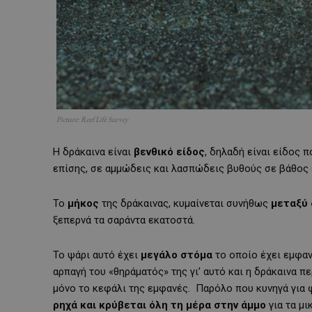
Picture: Reef Life Survey
Η δράκαινα είναι
βενθικό είδος
, δηλαδή είναι είδος 
επίσης, σε αμμώδεις και λασπώδεις βυθούς σε βάθος 
Το
μήκος
της δράκαινας, κυμαίνεται συνήθως
μεταξύ 
ξεπερνά τα σαράντα εκατοστά.
Το ψάρι αυτό έχει
μεγάλο στόμα
το οποίο έχει εμφαν
αρπαγή του «θηράματός» της γι’ αυτό και η δράκαινα 
μόνο το κεφάλι της εμφανές. Παρόλο που κυνηγά για φ
ρηχά και κρύβεται όλη τη μέρα στην άμμο
για τα μι