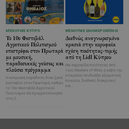
ΜΈΝΟΥΜΕ ΚΎΠΡΟ
ΜΈΝΟΥΜΕ ΕΝΗΜΕΡΩΜΈΝΟΙ
Το 10ο Φεστιβάλ
Διεθνώς αναγνωρισμένα
Αγροτικού Πολιτισμού
κρασιά στην κορυφαία
επιστρέφει στον Πρωταρά
σχέση ποιότητας-τιμής
με μουσική,
από τη Lidl Κύπρου
παραδοσιακές γεύσεις και
Με σφραγίδα ποιότητας από
πλούσιο πρόγραμμα
τους Masters of Wine, η κάβα της
εταιρείας συνδυάζει εξαιρετική
Η κυπριακή παράδοση δίνει ξανά
ποικιλία, διεθνείς διακρίσεις
ραντεβού στον Πρωταρά, καθώς
και...
το 10ο Φεστιβάλ Αγροτικού
Πολιτισμού θα πραγματοποιηθεί
στις 2...