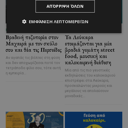
ΑΠΌΡΡΙΨΗ ΌΛΩΝ
ΕΜΦΆΝΙΣΗ ΛΕΠΤΟΜΕΡΕΙΏΝ
ΜΈΝΟΥΜΕ ΚΎΠΡΟ
ΜΈΝΟΥΜΕ ΚΎΠΡΟ
Βραδινή πεζοπορία στον
Τα Λεύκαρα
Μαχαιρά με τον σκύλο
ετοιμάζονται για μία
σου και θέα τις Περσείδες
βραδιά γεμάτη street
food, μουσική και
Αν αγαπάς τις βόλτες στη φύση
καλοκαιρινή διάθεση
και δεν αποχωρίζεσαι ποτέ τον
τετράποδο φίλο σου, τότε αυτή
Μία από τις πιο γευστικές
η εμπειρία...
εκδηλώσεις του καλοκαιριού
επιστρέφει στα Λεύκαρα,
προσκαλώντας μικρούς και
μεγάλους να απολαύσουν
μοναδικές...