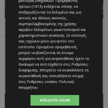
βελτίωση υπηρεσιών.
Προμηθευτές
τρίτων (1913)
ενδέχεται επίσης να
επεξεργάζονται τα δεδομένα σας για
αυτούς και άλλους σκοπούς,
συμπεριλαμβανομένης της χρήσης
ΜΈΝΟΥΜΕ ΕΝΗΜΕΡΩΜΈΝΟΙ
ΜΈΝΟΥΜΕ ΕΝΗΜΕΡΩΜΈΝΟΙ
Lidl Better Living Days
Μια βραδιά γεμάτη
ακριβών δεδομένων γεωεντοπισμού και
#summer2026: Ένα
παράδοση, μουσική και
χαρακτηριστικών συσκευής. Οι επιλογές
μοναδικό ταξίδι ευεξίας,
κέφι στον Δελίκηπο για
σας ισχύουν μόνο για αυτόν τον
γεμάτο γεύση, ενέργεια
τη γιορτή του
ιστότοπο. Ορισμένοι προμηθευτές
και χαμόγελα σε όλη την
Χρυσοσώτηρος
μπορεί να βασίζονται σε έννομο
Κύπρο
συμφέρον αντί για συγκατάθεση· έχετε το
@menoumekypro Μια βραδιά
γεμάτη παράδοση, μουσική, χορό
Με 6 προορισμούς, πάνω από
δικαίωμα να αντιταχθείτε στις
Ρυθμίσεις
και αυθεντικές γεύσεις στον
1.700 συμμετέχοντες και
διαφήμισης
. Μπορείτε να ανακαλέσετε τη
Δελίκηπο!
Το κρητικό
περισσότερες από 3.500
συγκατάθεσή σας οποιαδήποτε στιγμή
γλέντι,...
μερίδες, η Lidl Κύπρου
επιβεβαίωσε για ακόμα...
στις
Ρυθμίσεις cookies
.
Πολιτική
Απορρήτου
ΑΠΟΔΟΧΉ ΌΛΩΝ