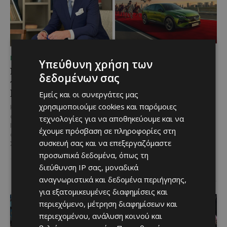
ΜΈΝΟΥΜΕ ΕΝΗΜΕΡΩΜΈΝΟΙ
ΜΈΝΟΥΜΕ ΕΝΗΜΕΡΩΜΈΝΟΙ
Υπεύθυνη χρήση των
Νέος Γενικός Διευθυντής
Η Peugeot είναι ο
δεδομένων σας
του Hilton Nicosia ο
επίσημος συνεργάτης του
Ilio Rodoni
Φεστιβάλ
Εμείς και οι συνεργάτες μας
Κινηματογράφου της
χρησιμοποιούμε cookies και παρόμοιες
Καθήκοντα Γενικού Διευθυντή
Βενετίας
στο Hilton Nicosia αναλαμβάνει ο
τεχνολογίες για να αποθηκεύουμε και να
Ilio Rodoni, παίρνοντας τη
έχουμε πρόσβαση σε πληροφορίες στη
Η Peugeot ανακοινώνει μια
σκυτάλη από τον κ. Εύρο
ιδιαίτερα σημαντική συνεργασία
συσκευή σας και να επεξεργαζόμαστε
Στυλιανού,...
με το Διεθνές Φεστιβάλ
προσωπικά δεδομένα, όπως τη
Κινηματογράφου της Βενετίας
διεύθυνση IP σας, μοναδικά
και με αυτό τον...
αναγνωριστικά και δεδομένα περιήγησης,
για εξατομικευμένες διαφημίσεις και
περιεχόμενο, μέτρηση διαφημίσεων και
περιεχομένου, ανάλυση κοινού και