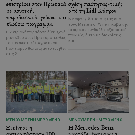
επιστρέφει στον Πρωταρά
σχέση ποιότητας-τιμής
με μουσική,
από τη Lidl Κύπρου
παραδοσιακές γεύσεις και
Με σφραγίδα ποιότητας από
πλούσιο πρόγραμμα
τους Masters of Wine, η κάβα της
εταιρείας συνδυάζει εξαιρετική
Η κυπριακή παράδοση δίνει ξανά
ποικιλία, διεθνείς διακρίσεις
ραντεβού στον Πρωταρά, καθώς
και...
το 10ο Φεστιβάλ Αγροτικού
Πολιτισμού θα πραγματοποιηθεί
στις 2...
ΜΈΝΟΥΜΕ ΕΝΗΜΕΡΩΜΈΝΟΙ
ΜΈΝΟΥΜΕ ΕΝΗΜΕΡΩΜΈΝΟΙ
Ξεκίνησε η
Η Mercedes-Benz
αντικατάσταση 100
γιορτάζει έναν αιώνα