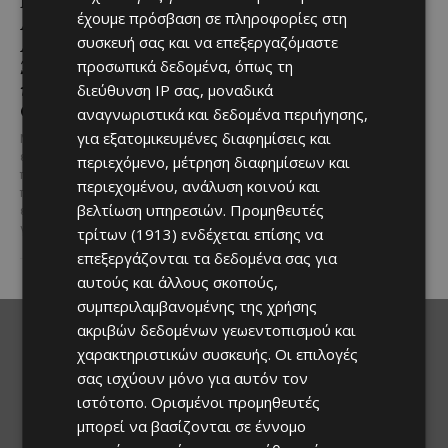
Παραλιακή Ζώνη
Υπηρεσιών Κοινωνικής
έχουμε πρόσβαση σε πληροφορίες στη
Αλαμινού με
Ευημερίας
συσκευή σας και να επεξεργαζόμαστε
Αδειοδοτημένη
Το έργο υλοποιείται στο πλαίσιο
Ξενοδοχειακή Ανάπτυξη
προσωπικά δεδομένα, όπως τη
του Προγράμματος Πολιτικής
και Πανοραμική Θέα της
Συνοχής «ΘΑΛΕΙΑ2021-2027», με
διεύθυνση IP σας, μοναδικά
τη συγχρηματοδότησης της ΕΕ
Θάλασσας
αναγνωριστικά και δεδομένα περιήγησης,
Σε μία από τις...
για εξατομικευμένες διαφημίσεις και
Μια εξαιρετικά σπάνια
επενδυτική ευκαιρία
περιεχόμενο, μέτρηση διαφημίσεων και
παρουσιάζεται στην παραλιακή
περιεχομένου, ανάλυση κοινού και
περιοχή του Αλαμινού, στην
βελτίωση υπηρεσιών.
Προμηθευτές
επαρχία Λάρνακας. Πρόκειται
για τρία συνεχόμενα...
τρίτων (1913)
ενδέχεται επίσης να
επεξεργάζονται τα δεδομένα σας για
αυτούς και άλλους σκοπούς,
συμπεριλαμβανομένης της χρήσης
ακριβών δεδομένων γεωεντοπισμού και
χαρακτηριστικών συσκευής. Οι επιλογές
σας ισχύουν μόνο για αυτόν τον
ιστότοπο. Ορισμένοι προμηθευτές
μπορεί να βασίζονται σε έννομο