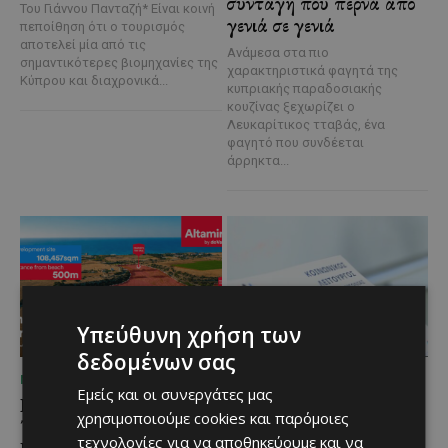
συνταγή που περνά από
Του Γιάννου Πανταζή* Είναι κοινή
γενιά σε γενιά
πεποίθηση ότι ο τουρισμός
αποτελεί μία από τις
Ανάμεσα στα πιο
σημαντικότερες βιομηχανίες της
χαρακτηριστικά φαγητά της
Κύπρου και διαχρονικά...
κυπριακής παραδοσιακής
κουζίνας ξεχωρίζει ο
Λευκαρίτικος τταβάς, ένα
φαγητό που συνδέεται
άρρηκτα...
Υπεύθυνη χρήση των
δεδομένων σας
ΜΈΝΟΥΜΕ ΕΝΗΜΕΡΩΜΈΝΟΙ
ΜΈΝΟΥΜΕ ΕΝΗΜΕΡΩΜΈΝΟΙ
Εμείς και οι συνεργάτες μας
Εμβληματική
Επένδυση €31 εκατ. για
χρησιμοποιούμε cookies και παρόμοιες
Τουριστική Έκταση στην
εκσυγχρονισμό των
τεχνολογίες για να αποθηκεύουμε και να