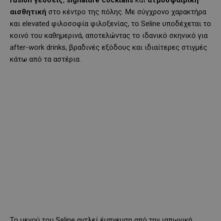
fusion
γεύσεις
,
signature
cocktails
και
ατμοσφαιρική
αισθητική
στο κέντρο της πόλης. Με σύγχρονο χαρακτήρα
και elevated φιλοσοφία φιλοξενίας, το Seline υποδέχεται το
κοινό του καθημερινά, αποτελώντας το ιδανικό σκηνικό για
after-work drinks, βραδινές εξόδους και ιδιαίτερες στιγμές
κάτω από τα αστέρια.
Το μενού του Seline αντλεί έμπνευση από την ιαπωνική