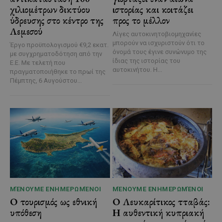
χιλιομέτρων δικτύου
ιστορίας και κοιτάζει
ύδρευσης στο κέντρο της
προς το μέλλον
Λεμεσού
Λίγες αυτοκινητοβιομηχανίες
μπορούν να ισχυριστούν ότι το
Έργο προϋπολογισμού €9,2 εκατ.
όνομά τους έγινε συνώνυμο της
με συγχρηματοδότηση από την
ίδιας της ιστορίας του
Ε.Ε. Με τελετή που
αυτοκινήτου. Η...
πραγματοποιήθηκε το πρωί της
Πέμπτης, 6 Αυγούστου...
ΜΈΝΟΥΜΕ ΕΝΗΜΕΡΩΜΈΝΟΙ
ΜΈΝΟΥΜΕ ΕΝΗΜΕΡΩΜΈΝΟΙ
Ο τουρισμός ως εθνική
Ο Λευκαρίτικος τταβάς:
υπόθεση
Η αυθεντική κυπριακή