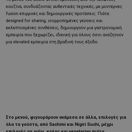
κουζίνα, συνδυάζοντας αυθεντικές τεχνικές, με μοντέρνες
fusion επιρροές και δημιουργικές προτάσεις. Πιάτα
designed for sharing, ισορροπημένες γεύσεις και
εκλεπτυσμένες συνθέσεις, δημιουργούν μια γαστρονομική
εμπειρία που ξεχωρίζει, ιδανική για όλους όσοι αναζητούν
μια elevated εμπειρία στη βραδινή τους έξοδο.
Στο μενού, φιγουράρουν ανάμεσα σε άλλα, επιλογές για
όλα τα γούστα, από
Sashimi
και
Nigiri
Sushi
, μέχρι
επιλογές σε ψάρι, κρέας και
vegetarian
πιάτα.