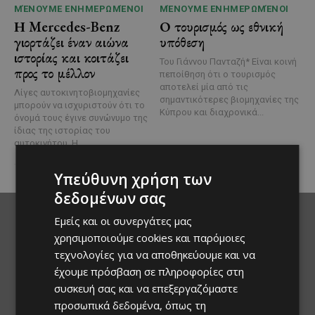
ΜΈΝΟΥΜΕ ΕΝΗΜΕΡΩΜΈΝΟΙ
ΜΈΝΟΥΜΕ ΕΝΗΜΕΡΩΜΈΝΟΙ
Η Mercedes-Benz
Ο τουρισμός ως εθνική
γιορτάζει έναν αιώνα
υπόθεση
ιστορίας και κοιτάζει
Του Γιάννου Πανταζή* Είναι κοινή
προς το μέλλον
πεποίθηση ότι ο τουρισμός
αποτελεί μία από τις
Λίγες αυτοκινητοβιομηχανίες
σημαντικότερες βιομηχανίες της
μπορούν να ισχυριστούν ότι το
Κύπρου και διαχρονικά...
όνομά τους έγινε συνώνυμο της
ίδιας της ιστορίας του
αυτοκινήτου. Η...
Υπεύθυνη χρήση των
δεδομένων σας
Εμείς και οι συνεργάτες μας
χρησιμοποιούμε cookies και παρόμοιες
τεχνολογίες για να αποθηκεύουμε και να
έχουμε πρόσβαση σε πληροφορίες στη
συσκευή σας και να επεξεργαζόμαστε
προσωπικά δεδομένα, όπως τη