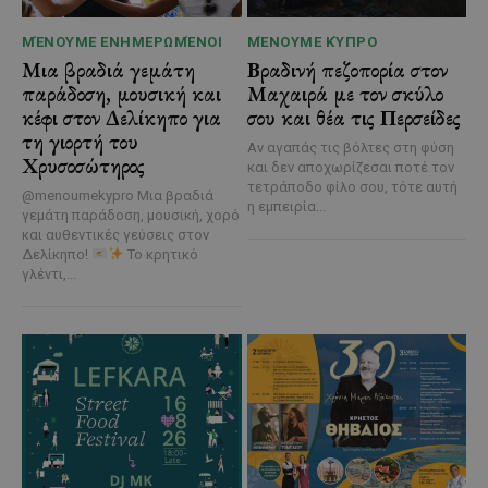
ΜΈΝΟΥΜΕ ΕΝΗΜΕΡΩΜΈΝΟΙ
ΜΈΝΟΥΜΕ ΚΎΠΡΟ
Μια βραδιά γεμάτη
Βραδινή πεζοπορία στον
παράδοση, μουσική και
Μαχαιρά με τον σκύλο
κέφι στον Δελίκηπο για
σου και θέα τις Περσείδες
τη γιορτή του
Αν αγαπάς τις βόλτες στη φύση
Χρυσοσώτηρος
και δεν αποχωρίζεσαι ποτέ τον
τετράποδο φίλο σου, τότε αυτή
@menoumekypro Μια βραδιά
η εμπειρία...
γεμάτη παράδοση, μουσική, χορό
και αυθεντικές γεύσεις στον
Δελίκηπο!
Το κρητικό
γλέντι,...