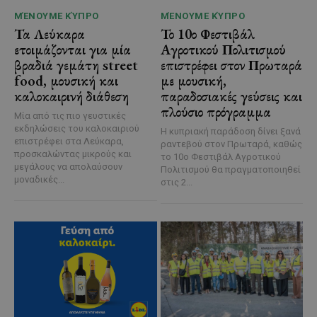
ΜΈΝΟΥΜΕ ΚΎΠΡΟ
ΜΈΝΟΥΜΕ ΚΎΠΡΟ
Τα Λεύκαρα
Το 10ο Φεστιβάλ
ετοιμάζονται για μία
Αγροτικού Πολιτισμού
βραδιά γεμάτη street
επιστρέφει στον Πρωταρά
food, μουσική και
με μουσική,
καλοκαιρινή διάθεση
παραδοσιακές γεύσεις και
πλούσιο πρόγραμμα
Μία από τις πιο γευστικές
εκδηλώσεις του καλοκαιριού
Η κυπριακή παράδοση δίνει ξανά
επιστρέφει στα Λεύκαρα,
ραντεβού στον Πρωταρά, καθώς
προσκαλώντας μικρούς και
το 10ο Φεστιβάλ Αγροτικού
μεγάλους να απολαύσουν
Πολιτισμού θα πραγματοποιηθεί
μοναδικές...
στις 2...