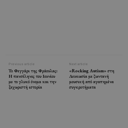
Previous article
Next article
Το Φεγγάρι της Φράουλας:
«Rocking Autism» στη
Η πανσέληνος του Ιουνίου
Λευκωσία με ζωντανή
με το γλυκό όνομα και την
μουσική από αγαπημένα
ξεχωριστή ιστορία
συγκροτήματα