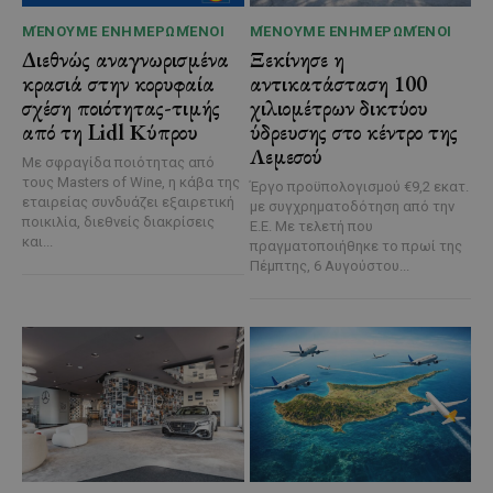
ΜΈΝΟΥΜΕ ΕΝΗΜΕΡΩΜΈΝΟΙ
ΜΈΝΟΥΜΕ ΕΝΗΜΕΡΩΜΈΝΟΙ
Διεθνώς αναγνωρισμένα
Ξεκίνησε η
κρασιά στην κορυφαία
αντικατάσταση 100
σχέση ποιότητας-τιμής
χιλιομέτρων δικτύου
από τη Lidl Κύπρου
ύδρευσης στο κέντρο της
Λεμεσού
Με σφραγίδα ποιότητας από
τους Masters of Wine, η κάβα της
Έργο προϋπολογισμού €9,2 εκατ.
εταιρείας συνδυάζει εξαιρετική
με συγχρηματοδότηση από την
ποικιλία, διεθνείς διακρίσεις
Ε.Ε. Με τελετή που
και...
πραγματοποιήθηκε το πρωί της
Πέμπτης, 6 Αυγούστου...