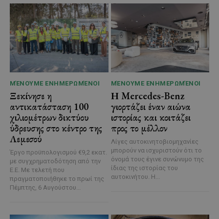
ΜΈΝΟΥΜΕ ΕΝΗΜΕΡΩΜΈΝΟΙ
ΜΈΝΟΥΜΕ ΕΝΗΜΕΡΩΜΈΝΟΙ
Ξεκίνησε η
Η Mercedes-Benz
αντικατάσταση 100
γιορτάζει έναν αιώνα
χιλιομέτρων δικτύου
ιστορίας και κοιτάζει
ύδρευσης στο κέντρο της
προς το μέλλον
Λεμεσού
Λίγες αυτοκινητοβιομηχανίες
μπορούν να ισχυριστούν ότι το
Έργο προϋπολογισμού €9,2 εκατ.
όνομά τους έγινε συνώνυμο της
με συγχρηματοδότηση από την
ίδιας της ιστορίας του
Ε.Ε. Με τελετή που
αυτοκινήτου. Η...
πραγματοποιήθηκε το πρωί της
Πέμπτης, 6 Αυγούστου...