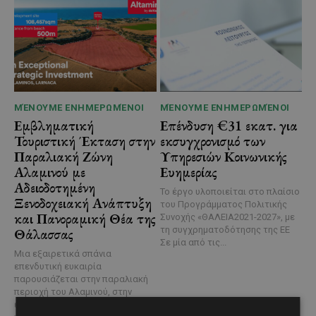
ΜΈΝΟΥΜΕ ΕΝΗΜΕΡΩΜΈΝΟΙ
ΜΈΝΟΥΜΕ ΕΝΗΜΕΡΩΜΈΝΟΙ
Εμβληματική
Επένδυση €31 εκατ. για
Τουριστική Έκταση στην
εκσυγχρονισμό των
Παραλιακή Ζώνη
Υπηρεσιών Κοινωνικής
Αλαμινού με
Ευημερίας
Αδειοδοτημένη
Το έργο υλοποιείται στο πλαίσιο
Ξενοδοχειακή Ανάπτυξη
του Προγράμματος Πολιτικής
και Πανοραμική Θέα της
Συνοχής «ΘΑΛΕΙΑ2021-2027», με
τη συγχρηματοδότησης της ΕΕ
Θάλασσας
Σε μία από τις...
Μια εξαιρετικά σπάνια
επενδυτική ευκαιρία
παρουσιάζεται στην παραλιακή
περιοχή του Αλαμινού, στην
επαρχία Λάρνακας. Πρόκειται