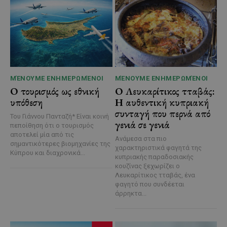
ΜΈΝΟΥΜΕ ΕΝΗΜΕΡΩΜΈΝΟΙ
ΜΈΝΟΥΜΕ ΕΝΗΜΕΡΩΜΈΝΟΙ
Ο τουρισμός ως εθνική
Ο Λευκαρίτικος τταβάς:
υπόθεση
Η αυθεντική κυπριακή
συνταγή που περνά από
Του Γιάννου Πανταζή* Είναι κοινή
γενιά σε γενιά
πεποίθηση ότι ο τουρισμός
αποτελεί μία από τις
Ανάμεσα στα πιο
σημαντικότερες βιομηχανίες της
χαρακτηριστικά φαγητά της
Κύπρου και διαχρονικά...
κυπριακής παραδοσιακής
κουζίνας ξεχωρίζει ο
Λευκαρίτικος τταβάς, ένα
φαγητό που συνδέεται
άρρηκτα...