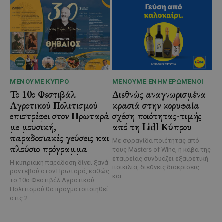
ΜΈΝΟΥΜΕ ΚΎΠΡΟ
ΜΈΝΟΥΜΕ ΕΝΗΜΕΡΩΜΈΝΟΙ
Το 10ο Φεστιβάλ
Διεθνώς αναγνωρισμένα
Αγροτικού Πολιτισμού
κρασιά στην κορυφαία
επιστρέφει στον Πρωταρά
σχέση ποιότητας-τιμής
με μουσική,
από τη Lidl Κύπρου
παραδοσιακές γεύσεις και
Με σφραγίδα ποιότητας από
πλούσιο πρόγραμμα
τους Masters of Wine, η κάβα της
εταιρείας συνδυάζει εξαιρετική
Η κυπριακή παράδοση δίνει ξανά
ποικιλία, διεθνείς διακρίσεις
ραντεβού στον Πρωταρά, καθώς
και...
το 10ο Φεστιβάλ Αγροτικού
Πολιτισμού θα πραγματοποιηθεί
στις 2...