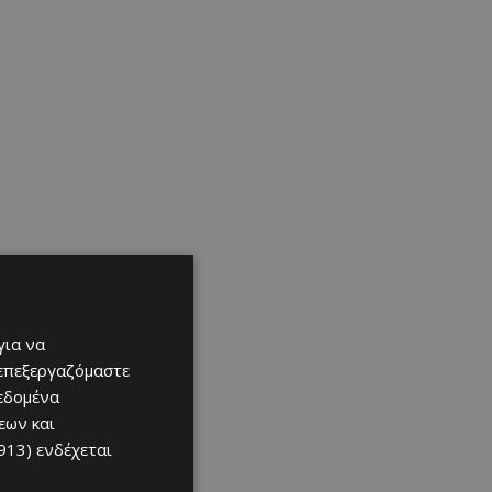
για να
 επεξεργαζόμαστε
δεδομένα
εων και
913)
ενδέχεται