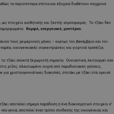
 καθώς τα περισσότερα σπίτια και εξοχικά διαθέτουν σύγχρονα
, ως στοιχείο αισθητικής και ζεστής ατμόσφαιρας. Το τζάκι δεν
μεταμορφωμένο.
Κομψό, ενεργειακό, μοντέρνο.
ζακιού τους χειμερινούς μήνες – κυρίως τον Δεκέμβριο και τον
 παρέα, οικογενειακές συγκεντρώσεις και γιορτινά τραπέζια.
, το τζάκι αποκτά ξεχωριστή σημασία. Ουσιαστικά, λειτουργεί σαν
στις ρίζες, πλαισιωμένο συχνά από παραδοσιακές γεύσεις,
ε για χριστουγεννιάτικες διακοπές, σπιτάκι με τζάκι στα ορεινά
 τζάκι αποτελεί σήμερα παράδοση ή ένα διακοσμητικό στοιχείο σ’
η νέα γενιά, αποτελεί έναν τρόπο σύνδεσης της οικογένειας και