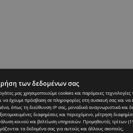
χρήση των δεδομένων σας
εργάτες μας χρησιμοποιούμε cookies και παρόμοιες τεχνολογίες 
οτελούσε την «καρδιά» του σπιτιού. Γύρω του μαγείρευαν σπιτικά
ι να έχουμε πρόσβαση σε πληροφορίες στη συσκευή σας και να
ώνονταν οι οικογένειες και γνωστοί για τα νέα τους. Ήταν καθαρά,
ένα, όπως τη διεύθυνση IP σας, μοναδικά αναγνωριστικά και 
εξατομικευμένες διαφημίσεις και περιεχόμενο, μέτρηση διαφημίσ
νάλυση κοινού και βελτίωση υπηρεσιών.
Προμηθευτές τρίτων (1
ργάζονται τα δεδομένα σας για αυτούς και άλλους σκοπούς,