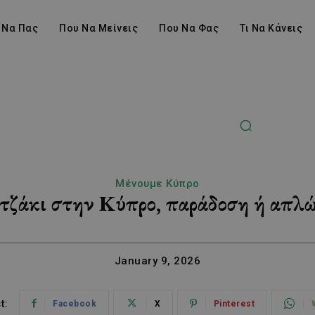
 Να Πας
Που Να Μείνεις
Που Να Φας
Τι Να Κάνεις
Μένουμε Κύπρο
ο τζάκι στην Κύπρο, παράδοση ή απλώ
January 9, 2026
t:
Facebook
X
Pinterest