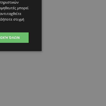
τηριστικών
ομηθευτές μπορεί
 αντιταχθείτε
αδήποτε στιγμή
ΟΧΉ ΌΛΩΝ