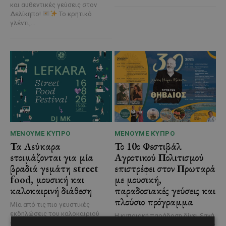
και αυθεντικές γεύσεις στον
Δελίκηπο!
Το κρητικό
γλέντι,...
ΜΈΝΟΥΜΕ ΚΎΠΡΟ
ΜΈΝΟΥΜΕ ΚΎΠΡΟ
Τα Λεύκαρα
Το 10ο Φεστιβάλ
ετοιμάζονται για μία
Αγροτικού Πολιτισμού
βραδιά γεμάτη street
επιστρέφει στον Πρωταρά
food, μουσική και
με μουσική,
καλοκαιρινή διάθεση
παραδοσιακές γεύσεις και
πλούσιο πρόγραμμα
Μία από τις πιο γευστικές
εκδηλώσεις του καλοκαιριού
Η κυπριακή παράδοση δίνει ξανά
επιστρέφει στα Λεύκαρα,
ραντεβού στον Πρωταρά, καθώς