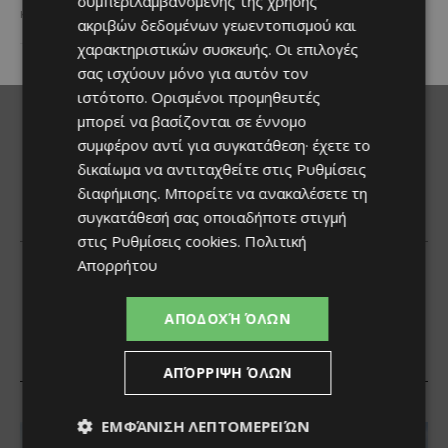
συμπεριλαμβανομένης της χρήσης
και...
πραγματοποιήθηκε το πρωί της
ακριβών δεδομένων γεωεντοπισμού και
Πέμπτης, 6 Αυγούστου...
χαρακτηριστικών συσκευής. Οι επιλογές
σας ισχύουν μόνο για αυτόν τον
ιστότοπο. Ορισμένοι προμηθευτές
μπορεί να βασίζονται σε έννομο
συμφέρον αντί για συγκατάθεση· έχετε το
δικαίωμα να αντιταχθείτε στις
Ρυθμίσεις
διαφήμισης
. Μπορείτε να ανακαλέσετε τη
συγκατάθεσή σας οποιαδήποτε στιγμή
στις
Ρυθμίσεις cookies
.
Πολιτική
Απορρήτου
ΑΠΟΔΟΧΉ ΌΛΩΝ
ΑΠΌΡΡΙΨΗ ΌΛΩΝ
ΕΜΦΆΝΙΣΗ ΛΕΠΤΟΜΕΡΕΙΏΝ