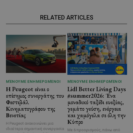
RELATED ARTICLES
ΜΈΝΟΥΜΕ ΕΝΗΜΕΡΩΜΈΝΟΙ
ΜΈΝΟΥΜΕ ΕΝΗΜΕΡΩΜΈΝΟΙ
Η Peugeot είναι ο
Lidl Better Living Days
επίσημος συνεργάτης του
#summer2026: Ένα
Φεστιβάλ
μοναδικό ταξίδι ευεξίας,
Κινηματογράφου της
γεμάτο γεύση, ενέργεια
Βενετίας
και χαμόγελα σε όλη την
Κύπρο
Η Peugeot ανακοινώνει μια
ιδιαίτερα σημαντική συνεργασία
Με 6 προορισμούς, πάνω από