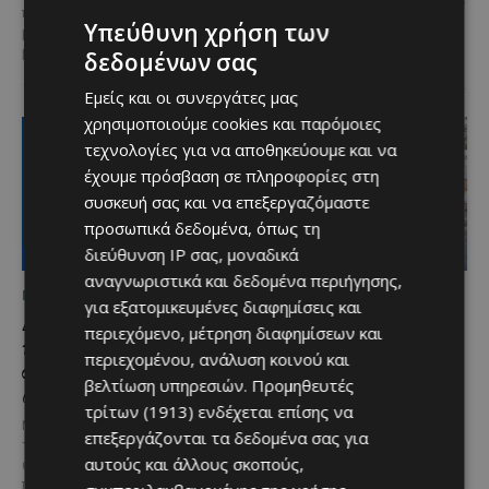
προσκαλώντας μικρούς και
το 10ο Φεστιβάλ Αγροτικού
Υπεύθυνη χρήση των
μεγάλους να απολαύσουν
Πολιτισμού θα πραγματοποιηθεί
μοναδικές...
δεδομένων σας
στις 2...
Εμείς και οι συνεργάτες μας
χρησιμοποιούμε cookies και παρόμοιες
τεχνολογίες για να αποθηκεύουμε και να
έχουμε πρόσβαση σε πληροφορίες στη
συσκευή σας και να επεξεργαζόμαστε
προσωπικά δεδομένα, όπως τη
διεύθυνση IP σας, μοναδικά
αναγνωριστικά και δεδομένα περιήγησης,
ΜΈΝΟΥΜΕ ΕΝΗΜΕΡΩΜΈΝΟΙ
ΜΈΝΟΥΜΕ ΕΝΗΜΕΡΩΜΈΝΟΙ
για εξατομικευμένες διαφημίσεις και
Διεθνώς αναγνωρισμένα
Ξεκίνησε η
περιεχόμενο, μέτρηση διαφημίσεων και
κρασιά στην κορυφαία
αντικατάσταση 100
περιεχομένου, ανάλυση κοινού και
σχέση ποιότητας-τιμής
χιλιομέτρων δικτύου
βελτίωση υπηρεσιών.
Προμηθευτές
από τη Lidl Κύπρου
ύδρευσης στο κέντρο της
τρίτων (1913)
ενδέχεται επίσης να
Λεμεσού
Με σφραγίδα ποιότητας από
επεξεργάζονται τα δεδομένα σας για
τους Masters of Wine, η κάβα της
Έργο προϋπολογισμού €9,2 εκατ.
αυτούς και άλλους σκοπούς,
εταιρείας συνδυάζει εξαιρετική
με συγχρηματοδότηση από την
ποικιλία, διεθνείς διακρίσεις
Ε.Ε. Με τελετή που