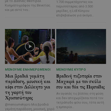
με το Διεθνές Φεστιβάλ
1.700 συμμετέχοντες και
Κινηματογράφου της Βενετίας
περισσότερες από 3.500
και με αυτό τον...
μερίδες, η Lidl Κύπρου
επιβεβαίωσε για ακόμα...
ΜΈΝΟΥΜΕ ΕΝΗΜΕΡΩΜΈΝΟΙ
ΜΈΝΟΥΜΕ ΚΎΠΡΟ
Μια βραδιά γεμάτη
Βραδινή πεζοπορία στον
παράδοση, μουσική και
Μαχαιρά με τον σκύλο
κέφι στον Δελίκηπο για
σου και θέα τις Περσείδες
τη γιορτή του
Αν αγαπάς τις βόλτες στη φύση
Χρυσοσώτηρος
και δεν αποχωρίζεσαι ποτέ τον
τετράποδο φίλο σου, τότε αυτή
@menoumekypro Μια βραδιά
η εμπειρία...
γεμάτη παράδοση, μουσική, χορό