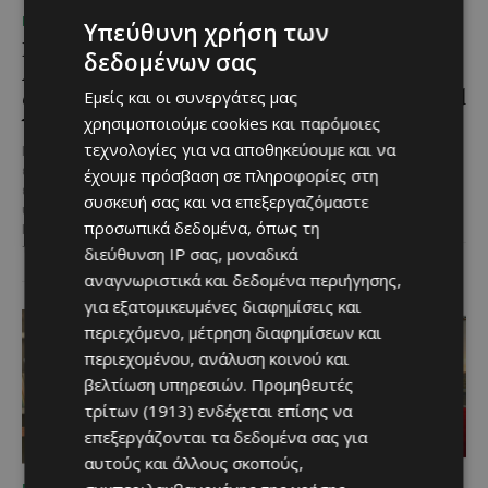
ΜΈΝΟΥΜΕ ΚΎΠΡΟ
ΜΈΝΟΥΜΕ ΕΝΗΜΕΡΩΜΈΝΟΙ
Υπεύθυνη χρήση των
Η αγαπημένη πισίνα του
Η Arla Protein
δεδομένων σας
Αγίου Ιωάννη Πιτσιλιάς
συνεχίζει να καινοτομεί
ανοίγει ξανά – Έτοιμη
με το Arla Protein Food
Εμείς και οι συνεργάτες μας
να υποδεχθεί το κοινό
to Go.
χρησιμοποιούμε cookies και παρόμοιες
τεχνολογίες για να αποθηκεύουμε και να
Μια αγαπημένη καλοκαιρινή
Το πλήρες γεύμα που ακολουθεί
επιλογή στην ορεινή Κύπρο
τον ρυθμό της σύγχρονης ζωής.
έχουμε πρόσβαση σε πληροφορίες στη
επιστρέφει ανανεωμένη. Η
Οι σύγχρονοι ρυθμοί της ζωής
συσκευή σας και να επεξεργαζόμαστε
υπαίθρια πισίνα στον Άγιο
αλλάζουν τον τρόπο που...
προσωπικά δεδομένα, όπως τη
Ιωάννη Πιτσιλιάς ολοκλήρωσε
τις...
διεύθυνση IP σας, μοναδικά
αναγνωριστικά και δεδομένα περιήγησης,
για εξατομικευμένες διαφημίσεις και
περιεχόμενο, μέτρηση διαφημίσεων και
περιεχομένου, ανάλυση κοινού και
βελτίωση υπηρεσιών.
Προμηθευτές
τρίτων (1913)
ενδέχεται επίσης να
επεξεργάζονται τα δεδομένα σας για
αυτούς και άλλους σκοπούς,