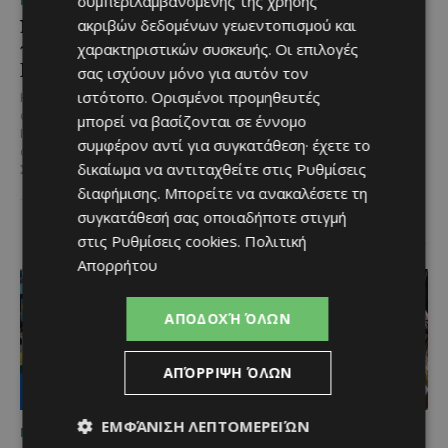
συμπεριλαμβανομένης της χρήσης
ΜΈΝΟΥΜΕ ΕΝΗΜΕΡΩΜΈΝΟΙ
ΜΈΝΟΥΜΕ ΕΝΗΜΕΡΩΜΈΝΟΙ
Νέος Γενικός Διευθυντής
Η Peugeot είναι ο
ακριβών δεδομένων γεωεντοπισμού και
του Hilton Nicosia ο
επίσημος συνεργάτης του
χαρακτηριστικών συσκευής. Οι επιλογές
Ilio Rodoni
Φεστιβάλ
σας ισχύουν μόνο για αυτόν τον
Κινηματογράφου της
ιστότοπο. Ορισμένοι προμηθευτές
Καθήκοντα Γενικού Διευθυντή
Βενετίας
στο Hilton Nicosia αναλαμβάνει ο
μπορεί να βασίζονται σε έννομο
Ilio Rodoni, παίρνοντας τη
Η Peugeot ανακοινώνει μια
συμφέρον αντί για συγκατάθεση· έχετε το
σκυτάλη από τον κ. Εύρο
ιδιαίτερα σημαντική συνεργασία
δικαίωμα να αντιταχθείτε στις
Ρυθμίσεις
Στυλιανού,...
με το Διεθνές Φεστιβάλ
διαφήμισης
. Μπορείτε να ανακαλέσετε τη
Κινηματογράφου της Βενετίας
και με αυτό τον...
συγκατάθεσή σας οποιαδήποτε στιγμή
στις
Ρυθμίσεις cookies
.
Πολιτική
Απορρήτου
ΑΠΟΔΟΧΉ ΌΛΩΝ
ΑΠΌΡΡΙΨΗ ΌΛΩΝ
ΕΜΦΆΝΙΣΗ ΛΕΠΤΟΜΕΡΕΙΏΝ
ΜΈΝΟΥΜΕ ΕΝΗΜΕΡΩΜΈΝΟΙ
ΜΈΝΟΥΜΕ ΕΝΗΜΕΡΩΜΈΝΟΙ