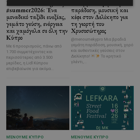
Lidl Better Living Days
Μια βραδιά γεμάτη
#summer2026: Ένα
παράδοση, μουσική και
μοναδικό ταξίδι ευεξίας,
κέφι στον Δελίκηπο για
γεμάτο γεύση, ενέργεια
τη γιορτή του
και χαμόγελα σε όλη την
Χρυσοσώτηρος
Κύπρο
@menoumekypro Μια βραδιά
γεμάτη παράδοση, μουσική, χορό
Με 6 προορισμούς, πάνω από
και αυθεντικές γεύσεις στον
1.700 συμμετέχοντες και
Δελίκηπο!
Το κρητικό
περισσότερες από 3.500
γλέντι,...
μερίδες, η Lidl Κύπρου
επιβεβαίωσε για ακόμα...
ΜΈΝΟΥΜΕ ΚΎΠΡΟ
ΜΈΝΟΥΜΕ ΚΎΠΡΟ