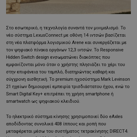
Στο εσωτερικό, η τεχνολογία συναντά τον μινιμαλισμό. Το
νέο σύστημα LexusConnect με οθόνη 14 ιντσών βασίζεται
στη νέα πλατφόρμα λογισμικού Arene και συνεργάζεται με
τον ψηφιακό πίνακα οργάνων 12,3 ιντσών. Το Responsive
Hidden Switch design ενσωματώνει διακόπτες που
εμφανίζονται μόνο όταν ο χρήστης πλησιάζει το χέρι του
στην επιφάνεια του ταμπλό, διατηρώντας καθαρή και
σύγχρονη αισθητική. Το premium ηχοσύστημα Mark Levinson
21 ηχείων δημιουργεί εμπειρία τρισδιάστατου ήχου, ενώ το
Smart Digital Key+ επιτρέπει τη χρήση smartphone ή
smartwatch ως ψηφιακού κλειδιού.
Το ηλεκτρικό σύστημα κίνησης χρησιμοποιεί δύο eAxles
αποδίδοντας συνολικά 408 ίππους και ροπή που
μεταφέρεται μέσω του συστήματος τετρακίνησης DIRECT4.