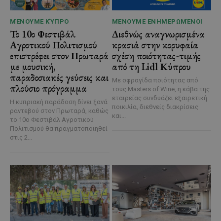
ΜΈΝΟΥΜΕ ΚΎΠΡΟ
ΜΈΝΟΥΜΕ ΕΝΗΜΕΡΩΜΈΝΟΙ
Το 10ο Φεστιβάλ
Διεθνώς αναγνωρισμένα
Αγροτικού Πολιτισμού
κρασιά στην κορυφαία
επιστρέφει στον Πρωταρά
σχέση ποιότητας-τιμής
με μουσική,
από τη Lidl Κύπρου
παραδοσιακές γεύσεις και
Με σφραγίδα ποιότητας από
πλούσιο πρόγραμμα
τους Masters of Wine, η κάβα της
εταιρείας συνδυάζει εξαιρετική
Η κυπριακή παράδοση δίνει ξανά
ποικιλία, διεθνείς διακρίσεις
ραντεβού στον Πρωταρά, καθώς
και...
το 10ο Φεστιβάλ Αγροτικού
Πολιτισμού θα πραγματοποιηθεί
στις 2...