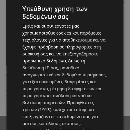
Υπεύθυνη χρήση των
ΜΈΝΟΥΜΕ ΕΝΗΜΕΡΩΜΈΝΟΙ
ΜΈΝΟΥΜΕ ΕΝΗΜΕΡΩΜΈΝΟΙ
δεδομένων σας
Εμβληματική
Επένδυση €31 εκατ. για
Τουριστική Έκταση στην
εκσυγχρονισμό των
Εμείς και οι συνεργάτες μας
Παραλιακή Ζώνη
Υπηρεσιών Κοινωνικής
χρησιμοποιούμε cookies και παρόμοιες
Αλαμινού με
Ευημερίας
τεχνολογίες για να αποθηκεύουμε και να
Αδειοδοτημένη
Το έργο υλοποιείται στο πλαίσιο
έχουμε πρόσβαση σε πληροφορίες στη
Ξενοδοχειακή Ανάπτυξη
του Προγράμματος Πολιτικής
συσκευή σας και να επεξεργαζόμαστε
και Πανοραμική Θέα της
Συνοχής «ΘΑΛΕΙΑ2021-2027», με
τη συγχρηματοδότησης της ΕΕ
Θάλασσας
προσωπικά δεδομένα, όπως τη
Σε μία από τις...
διεύθυνση IP σας, μοναδικά
Μια εξαιρετικά σπάνια
αναγνωριστικά και δεδομένα περιήγησης,
επενδυτική ευκαιρία
παρουσιάζεται στην παραλιακή
για εξατομικευμένες διαφημίσεις και
περιοχή του Αλαμινού, στην
περιεχόμενο, μέτρηση διαφημίσεων και
επαρχία Λάρνακας. Πρόκειται
περιεχομένου, ανάλυση κοινού και
για τρία συνεχόμενα...
βελτίωση υπηρεσιών.
Προμηθευτές
τρίτων (1913)
ενδέχεται επίσης να
επεξεργάζονται τα δεδομένα σας για
αυτούς και άλλους σκοπούς,