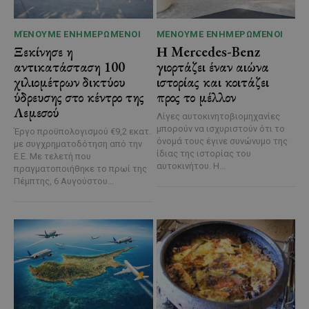
ΜΈΝΟΥΜΕ ΕΝΗΜΕΡΩΜΈΝΟΙ
ΜΈΝΟΥΜΕ ΕΝΗΜΕΡΩΜΈΝΟΙ
Ξεκίνησε η
Η Mercedes-Benz
αντικατάσταση 100
γιορτάζει έναν αιώνα
χιλιομέτρων δικτύου
ιστορίας και κοιτάζει
ύδρευσης στο κέντρο της
προς το μέλλον
Λεμεσού
Λίγες αυτοκινητοβιομηχανίες
μπορούν να ισχυριστούν ότι το
Έργο προϋπολογισμού €9,2 εκατ.
όνομά τους έγινε συνώνυμο της
με συγχρηματοδότηση από την
ίδιας της ιστορίας του
Ε.Ε. Με τελετή που
αυτοκινήτου. Η...
πραγματοποιήθηκε το πρωί της
Πέμπτης, 6 Αυγούστου...