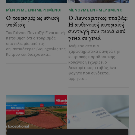
ΜΈΝΟΥΜΕ ΕΝΗΜΕΡΩΜΈΝΟΙ
ΜΈΝΟΥΜΕ ΕΝΗΜΕΡΩΜΈΝΟΙ
Ο τουρισμός ως εθνική
Ο Λευκαρίτικος τταβάς:
υπόθεση
Η αυθεντική κυπριακή
συνταγή που περνά από
Του Γιάννου Πανταζή* Είναι κοινή
γενιά σε γενιά
πεποίθηση ότι ο τουρισμός
αποτελεί μία από τις
Ανάμεσα στα πιο
σημαντικότερες βιομηχανίες της
χαρακτηριστικά φαγητά της
Κύπρου και διαχρονικά...
κυπριακής παραδοσιακής
κουζίνας ξεχωρίζει ο
Λευκαρίτικος τταβάς, ένα
φαγητό που συνδέεται
άρρηκτα...