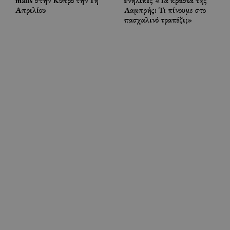
malls στην Κύπρο την 1η
ενήλικες «Τα κρασιά της
Απριλίου
Λαμπρής: Τι πίνουμε στο
πασχαλινό τραπέζι;»