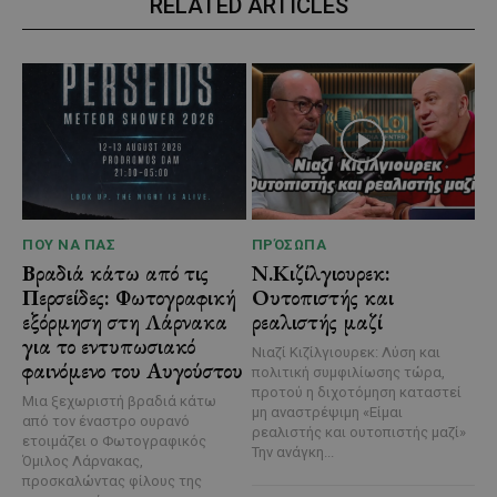
RELATED ARTICLES
ΠΟΥ ΝΑ ΠΑΣ
ΠΡΌΣΩΠΑ
Βραδιά κάτω από τις
Ν.Κιζίλγιουρεκ:
Περσείδες: Φωτογραφική
Ουτοπιστής και
εξόρμηση στη Λάρνακα
ρεαλιστής μαζί
για το εντυπωσιακό
Νιαζί Κιζίλγιουρεκ: Λύση και
φαινόμενο του Αυγούστου
πολιτική συμφιλίωσης τώρα,
προτού η διχοτόμηση καταστεί
Μια ξεχωριστή βραδιά κάτω
μη αναστρέψιμη «Είμαι
από τον έναστρο ουρανό
ρεαλιστής και ουτοπιστής μαζί»
ετοιμάζει ο Φωτογραφικός
Την ανάγκη...
Όμιλος Λάρνακας,
προσκαλώντας φίλους της