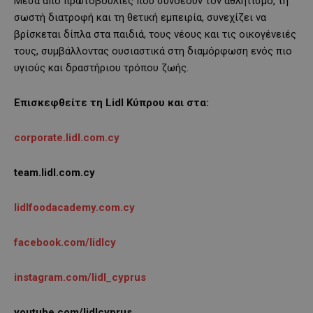
Μέσα από πρωτοβουλίες που συνδέουν τον αθλητισμό, τη
σωστή διατροφή και τη θετική εμπειρία, συνεχίζει να
βρίσκεται δίπλα στα παιδιά, τους νέους και τις οικογένειές
τους, συμβάλλοντας ουσιαστικά στη διαμόρφωση ενός πιο
υγιούς και δραστήριου τρόπου ζωής.
Επισκεφθείτε τη Lidl Κύπρου και στα:
corporate.lidl.com.cy
team.lidl.com.cy
lidlfoodacademy.com.cy
facebook.com/lidlcy
instagram.com/lidl_cyprus
youtube.com/lidlcyprus