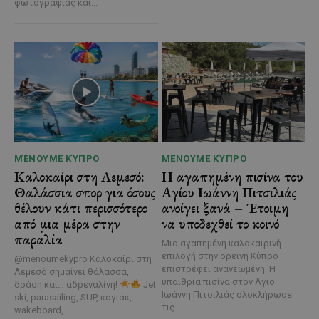
φωτογραφίας και...
ΜΈΝΟΥΜΕ ΚΎΠΡΟ
ΜΈΝΟΥΜΕ ΚΎΠΡΟ
Καλοκαίρι στη Λεμεσό:
Η αγαπημένη πισίνα του
Θαλάσσια σπορ για όσους
Αγίου Ιωάννη Πιτσιλιάς
θέλουν κάτι περισσότερο
ανοίγει ξανά – Έτοιμη
από μια μέρα στην
να υποδεχθεί το κοινό
παραλία
Μια αγαπημένη καλοκαιρινή
επιλογή στην ορεινή Κύπρο
@menoumekypro Καλοκαίρι στη
επιστρέφει ανανεωμένη. Η
Λεμεσό σημαίνει θάλασσα,
υπαίθρια πισίνα στον Άγιο
δράση και… αδρεναλίνη!
Jet
Ιωάννη Πιτσιλιάς ολοκλήρωσε
ski, parasailing, SUP, καγιάκ,
τις...
wakeboard,...