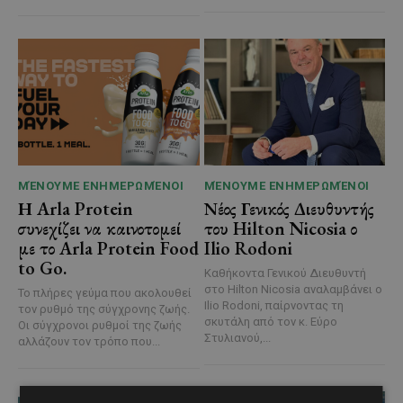
ΜΈΝΟΥΜΕ ΕΝΗΜΕΡΩΜΈΝΟΙ
ΜΈΝΟΥΜΕ ΕΝΗΜΕΡΩΜΈΝΟΙ
Η Arla Protein
Νέος Γενικός Διευθυντής
συνεχίζει να καινοτομεί
του Hilton Nicosia ο
με το Arla Protein Food
Ilio Rodoni
to Go.
Καθήκοντα Γενικού Διευθυντή
στο Hilton Nicosia αναλαμβάνει ο
Το πλήρες γεύμα που ακολουθεί
Ilio Rodoni, παίρνοντας τη
τον ρυθμό της σύγχρονης ζωής.
σκυτάλη από τον κ. Εύρο
Οι σύγχρονοι ρυθμοί της ζωής
Στυλιανού,...
αλλάζουν τον τρόπο που...