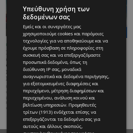
Υπεύθυνη χρήση των
δεδομένων σας
Εμείς και οι συνεργάτες μας
χρησιμοποιούμε cookies και παρόμοιες
τεχνολογίες για να αποθηκεύουμε και να
ΜΈΝΟΥΜΕ ΕΝΗΜΕΡΩΜΈΝΟΙ
ΜΈΝΟΥΜΕ ΕΝΗΜΕΡΩΜΈΝΟΙ
έχουμε πρόσβαση σε πληροφορίες στη
Η Peugeot είναι ο
Lidl Better Living Days
συσκευή σας και να επεξεργαζόμαστε
επίσημος συνεργάτης του
#summer2026: Ένα
προσωπικά δεδομένα, όπως τη
Φεστιβάλ
μοναδικό ταξίδι ευεξίας,
διεύθυνση IP σας, μοναδικά
Κινηματογράφου της
γεμάτο γεύση, ενέργεια
αναγνωριστικά και δεδομένα περιήγησης,
Βενετίας
και χαμόγελα σε όλη την
για εξατομικευμένες διαφημίσεις και
Κύπρο
Η Peugeot ανακοινώνει μια
περιεχόμενο, μέτρηση διαφημίσεων και
ιδιαίτερα σημαντική συνεργασία
Με 6 προορισμούς, πάνω από
περιεχομένου, ανάλυση κοινού και
με το Διεθνές Φεστιβάλ
1.700 συμμετέχοντες και
Κινηματογράφου της Βενετίας
περισσότερες από 3.500
βελτίωση υπηρεσιών.
Προμηθευτές
και με αυτό τον...
μερίδες, η Lidl Κύπρου
τρίτων (1913)
ενδέχεται επίσης να
επιβεβαίωσε για ακόμα...
επεξεργάζονται τα δεδομένα σας για
αυτούς και άλλους σκοπούς,